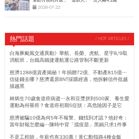
筆給付領到月底，「這群人」一次入帳4.2萬
2026-07-22
熱門話題
/ HOT ARTICLES /
白海豚颱風交通異動》華航、長榮、虎航、星宇8/9取
消航班，台鐵高鐵捷運航運公路管制不斷更新
慈濟1288億資產揭秘！年捐贈72億、不動產815億…
信徒錢去哪？慈濟還原BNT採購經過，他拆解信件批越
描越黑
林炳生70歲食道癌病逝…永和豆漿拼到500家、養生愛
運動為何罹癌？食道癌初期5症狀：高危險因子是它
慈濟被騙10億為何5年不報警、錢找到才認？他好奇：
當年財報怎麼編…陳時中背「擋疫苗」黑鍋只求1件事
不是工程師，年薪也有330萬！黃仁勳指路4種金飯