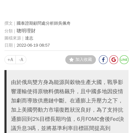
國泰證期顧問處分析師吳佩奇
聰明理財
達志
2022-06-19 08:57
+A
-A
加入收藏
由於俄烏雙方身為能源與穀物生產大國，戰爭影
響運輸使得原物料價格飆升，且中國多地因疫情
加劇而導致供應鏈中斷。在通膨上升壓力之下，
加上美國勞動力市場復甦狀況良好，為了支持抗
通膨回到2%目標長期均值，6月FOMC會後Fed決
議升息3碼，並將基準利率目標區間提高到