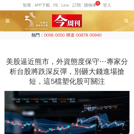
0
熱門：
0056
0050
輝達
00878
00940
美股逼近熊市，外資態度保守…專家分
析台股將跌深反彈，別砸大錢進場搶
短，這5檔塑化股可關注