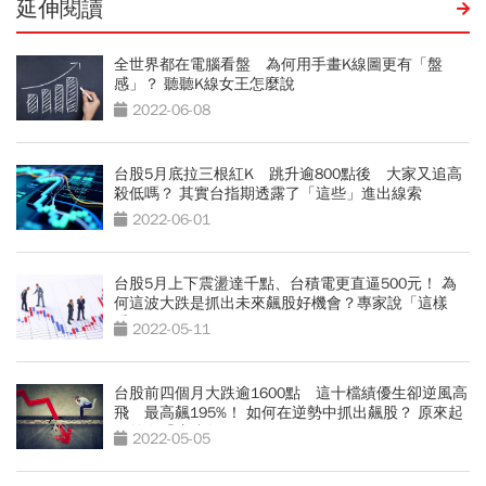
延伸閱讀
全世界都在電腦看盤 為何用手畫K線圖更有「盤
感」？ 聽聽K線女王怎麼說
2022-06-08
台股5月底拉三根紅K 跳升逾800點後 大家又追高
殺低嗎？ 其實台指期透露了「這些」進出線索
2022-06-01
台股5月上下震盪達千點、台積電更直逼500元！ 為
何這波大跌是抓出未來飆股好機會？專家說「這樣
看」
2022-05-11
台股前四個月大跌逾1600點 這十檔績優生卻逆風高
飛 最高飆195%！ 如何在逆勢中抓出飆股？ 原來起
漲前有「這跡象」
2022-05-05