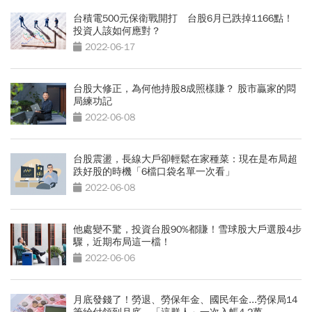
台積電500元保衛戰開打 台股6月已跌掉1166點！
投資人該如何應對？
2022-06-17
台股大修正，為何他持股8成照樣賺？ 股市贏家的悶
局練功記
2022-06-08
台股震盪，長線大戶卻輕鬆在家種菜：現在是布局超
跌好股的時機「6檔口袋名單一次看」
2022-06-08
他處變不驚，投資台股90%都賺！雪球股大戶選股4步
驟，近期布局這一檔！
2022-06-06
月底發錢了！勞退、勞保年金、國民年金...勞保局14