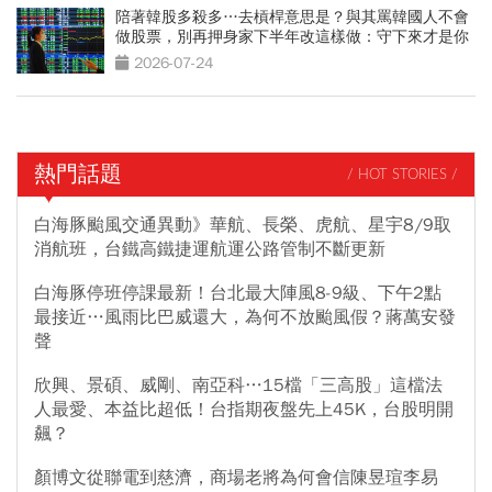
陪著韓股多殺多…去槓桿意思是？與其罵韓國人不會
做股票，別再押身家下半年改這樣做：守下來才是你
的錢
2026-07-24
熱門話題
/ HOT STORIES /
白海豚颱風交通異動》華航、長榮、虎航、星宇8/9取
消航班，台鐵高鐵捷運航運公路管制不斷更新
白海豚停班停課最新！台北最大陣風8-9級、下午2點
最接近…風雨比巴威還大，為何不放颱風假？蔣萬安發
聲
欣興、景碩、威剛、南亞科…15檔「三高股」這檔法
人最愛、本益比超低！台指期夜盤先上45K，台股明開
飆？
顏博文從聯電到慈濟，商場老將為何會信陳昱瑄李易