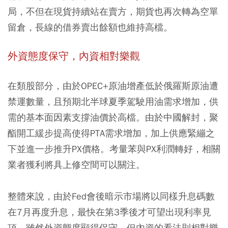
局，不但在現貨持續站在賣方，期貨也再次轉為空單
留倉，長線的借券賣出餘額也維持高檔。
外資態度保守，內資相對樂觀
在類股部分，由於OPEC+原油增產低於俄羅斯原油遭
禁運數量，且預期北半球夏季駕駛用油需求增加，供
需的基本面因素支撐油價於高檔。由於中國解封，聚
酯開工緩步提高使得PTA需求增加，加上供應緊繃之
下並進一步推升PX價格。考量苯與PX利潤轉好，相關
業者獲利將具上修空間可以關注。
整體來說，由於Fed會後暗示市場將以同樣升息碼數
在7月再度升息，最快在第3季後才可望出現利率見
頂。雖然外資態度顯得保守，但內資的看法則相對樂