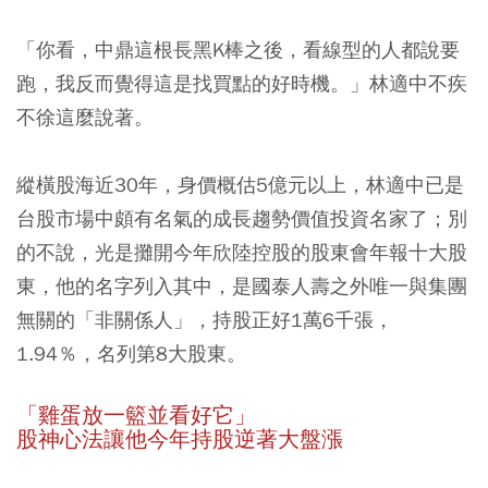
「你看，中鼎這根長黑K棒之後，看線型的人都說要
跑，我反而覺得這是找買點的好時機。」林適中不疾
不徐這麼說著。
縱橫股海近30年，身價概估5億元以上，林適中已是
台股市場中頗有名氣的成長趨勢價值投資名家了；別
的不說，光是攤開今年欣陸控股的股東會年報十大股
東，他的名字列入其中，是國泰人壽之外唯一與集團
無關的「非關係人」，持股正好1萬6千張，
1.94％，名列第8大股東。
「雞蛋放一籃並看好它」
股神心法讓他今年持股逆著大盤漲