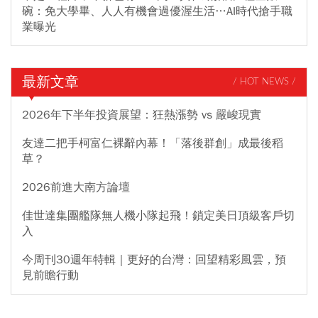
碗：免大學畢、人人有機會過優渥生活…AI時代搶手職
業曝光
最新文章
/ HOT NEWS /
2026年下半年投資展望：狂熱漲勢 vs 嚴峻現實
友達二把手柯富仁裸辭內幕！「落後群創」成最後稻
草？
2026前進大南方論壇
佳世達集團艦隊無人機小隊起飛！鎖定美日頂級客戶切
入
今周刊30週年特輯｜更好的台灣：回望精彩風雲，預
見前瞻行動