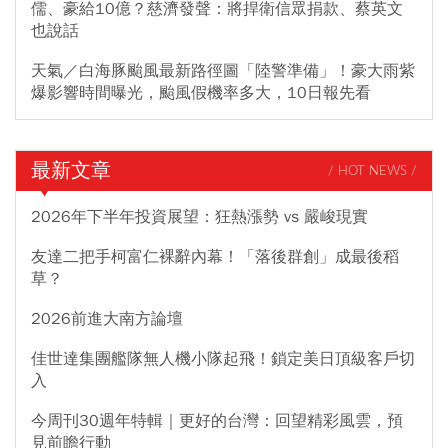
儒、豪給10億？慈濟發聲：將捍衛信眾捐款、蔡英文
也說話
天氣／白海豚颱風最新路徑圖「陸警準備」！豪大雨紫
爆影響時間曝光，颱風假機率多大，10日報先看
最新文章
/ HOT NEWS /
2026年下半年投資展望：狂熱漲勢 vs 嚴峻現實
友達二把手柯富仁裸辭內幕！「落後群創」成最後稻
草？
2026前進大南方論壇
佳世達集團艦隊無人機小隊起飛！鎖定美日頂級客戶切
入
今周刊30週年特輯｜更好的台灣：回望精彩風雲，預
見前瞻行動