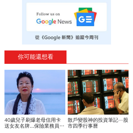
你可能還想看
40歲兒子刷爆老母信用卡
散戶變股神的投資筆記—股
送女友名牌...保險業務員看
市四季行事曆
「啃老」：問題不在溺愛，