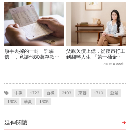
而是父母用錢換孩子的愛
順手丟掉的一封「詐騙
父親欠債上億，從夜市打工
信」，竟讓他80萬存款被
到翻轉人生 「第一桶金幸
法院扣押...重要！收到「支
福學」創辦人 Soya許舒
Ads by
付命令」你得守住2件事
韻：自由的底氣，是月月都
能幸福領出生活費
中碳
1723
台橡
2103
東聯
1710
亞聚
1308
華夏
1305
延伸閱讀