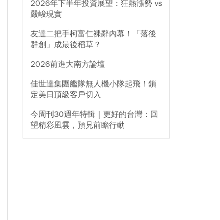
2026年下半年投資展望：狂熱漲勢 vs
嚴峻現實
友達二把手柯富仁裸辭內幕！「落後
群創」成最後稻草？
2026前進大南方論壇
佳世達集團艦隊無人機小隊起飛！鎖
定美日頂級客戶切入
今周刊30週年特輯｜更好的台灣：回
望精彩風雲，預見前瞻行動