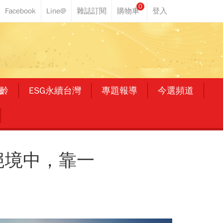
0
齡
ESG永續台灣
專題報導
今選頻道
絕境中，靠一