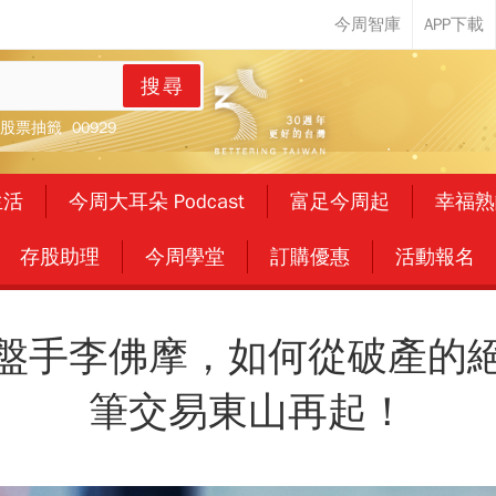
搜尋
股票抽籤
00929
生活
今周大耳朵 Podcast
富足今周起
幸福熟
存股助理
今周學堂
訂購優惠
活動報名
盤手李佛摩，如何從破產的
筆交易東山再起！