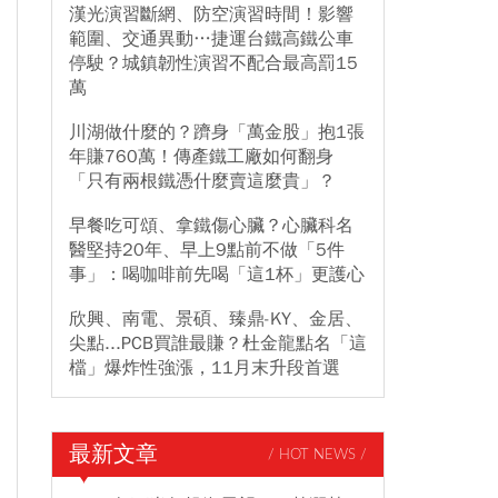
漢光演習斷網、防空演習時間！影響
範圍、交通異動…捷運台鐵高鐵公車
停駛？城鎮韌性演習不配合最高罰15
萬
川湖做什麼的？躋身「萬金股」抱1張
年賺760萬！傳產鐵工廠如何翻身
「只有兩根鐵憑什麼賣這麼貴」？
早餐吃可頌、拿鐵傷心臟？心臟科名
醫堅持20年、早上9點前不做「5件
事」：喝咖啡前先喝「這1杯」更護心
欣興、南電、景碩、臻鼎-KY、金居、
尖點...PCB買誰最賺？杜金龍點名「這
檔」爆炸性強漲，11月末升段首選
最新文章
/ HOT NEWS /