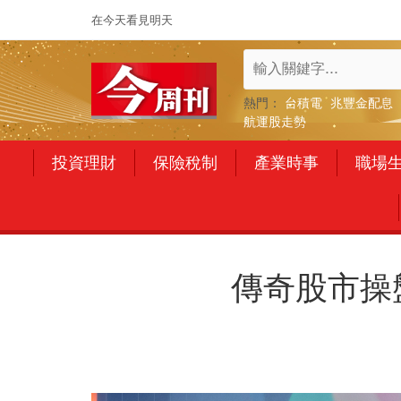
在今天看見明天
熱門：
台積電
兆豐金配息
航運股走勢
投資理財
保險稅制
產業時事
職場
傳奇股市操