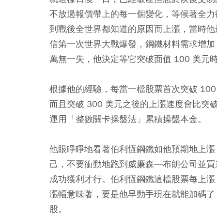
不放過報價帶上的每一個變化，等候著全力衝
到戰後全世界都知道的原因而上漲，當時他最看好
信第一次世界大戰爆發，鋼鐵材料需求增加
萬無一失，他決定等它突破面值 100 美元
根據他的經驗，每當一檔股票首次突破 100、2
而且突破 300 美元之後的上漲速度會比突破
運用「整數關卡操盤法」累積操盤本金。
他眼睜睜地看著伯利恆鋼鐵如他預期地上漲
己，不要衝動地跑到威廉森—布朗公司並買進
成功獲利才行。伯利恆鋼鐵這檔股票每上漲 1
漲幅意味著，要是他早動手現在就能加碼了，他
股。