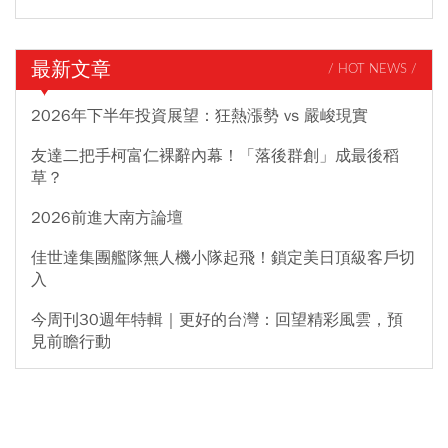
最新文章
/ HOT NEWS /
2026年下半年投資展望：狂熱漲勢 vs 嚴峻現實
友達二把手柯富仁裸辭內幕！「落後群創」成最後稻
草？
2026前進大南方論壇
佳世達集團艦隊無人機小隊起飛！鎖定美日頂級客戶切
入
今周刊30週年特輯｜更好的台灣：回望精彩風雲，預
見前瞻行動