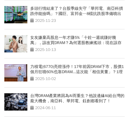
多頭行情結束了？台股季線失守「華邦電、南亞科摜
跌停能撿嗎」？國巨、富邦金…8檔抗跌股準備噴出
2025-11-23
女友嫌棄高股息一年才賺5%「十銓一週就賺好幾
萬」，該改買DRAM？為何選股教練搖頭：現在該存
60％高股息
2025-10-13
力積電(6770)亮燈漲停！17年前因DRAM下市，股價1
個月狂噴60%也靠DRAM...這次能「相信黃董」？1理
由旺到Q4
2025-10-02
台灣DRAM產業將因為AI而重生？他說邊緣AI給台灣的
龐大機會，南亞科、華邦電、鈺創都看到了！
2024-06-11