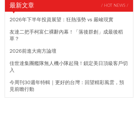
最新文章
/ HOT NEWS /
2026年下半年投資展望：狂熱漲勢 vs 嚴峻現實
友達二把手柯富仁裸辭內幕！「落後群創」成最後稻
草？
2026前進大南方論壇
佳世達集團艦隊無人機小隊起飛！鎖定美日頂級客戶切
入
今周刊30週年特輯｜更好的台灣：回望精彩風雲，預
見前瞻行動