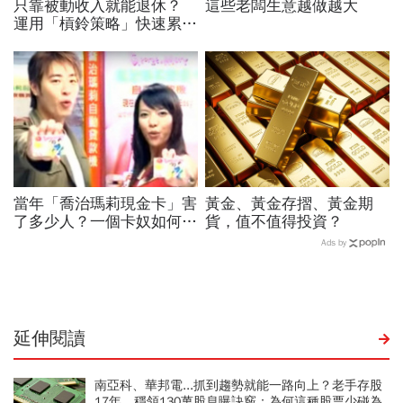
只靠被動收入就能退休？
這些老闆生意越做越大
運用「槓鈴策略」快速累積
第一桶金才是關鍵！
當年「喬治瑪莉現金卡」害
黃金、黃金存摺、黃金期
了多少人？一個卡奴如何把
貨，值不值得投資？
500萬債務變成只還23萬
Ads by
延伸閱讀
南亞科、華邦電...抓到趨勢就能一路向上？老手存股
17年，穩領130萬股息曝訣竅：為何這種股票少碰為