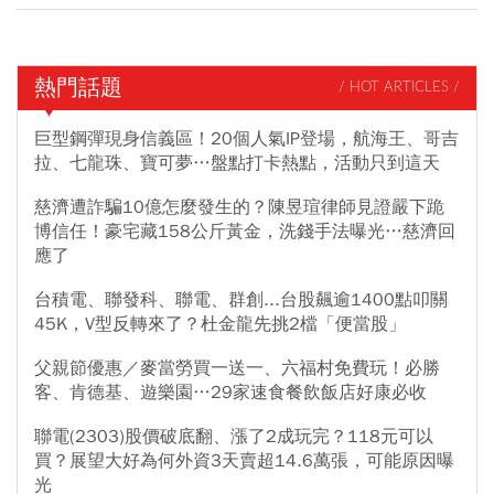
熱門話題
/ HOT ARTICLES /
巨型鋼彈現身信義區！20個人氣IP登場，航海王、哥吉
拉、七龍珠、寶可夢…盤點打卡熱點，活動只到這天
慈濟遭詐騙10億怎麼發生的？陳昱瑄律師見證嚴下跪
博信任！豪宅藏158公斤黃金，洗錢手法曝光…慈濟回
應了
台積電、聯發科、聯電、群創...台股飆逾1400點叩關
45K，V型反轉來了？杜金龍先挑2檔「便當股」
父親節優惠／麥當勞買一送一、六福村免費玩！必勝
客、肯德基、遊樂園…29家速食餐飲飯店好康必收
聯電(2303)股價破底翻、漲了2成玩完？118元可以
買？展望大好為何外資3天賣超14.6萬張，可能原因曝
光