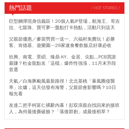
熱門話題
/ HOT STORIES /
巨型鋼彈現身信義區！20個人氣IP登場，航海王、哥吉
拉、七龍珠、寶可夢…盤點打卡熱點，活動只到這天
父親節優惠／麥當勞買一送一、六福村免費玩！必勝
客、肯德基、遊樂園…29家速食餐飲飯店好康必收
欣興、南電、景碩、臻鼎-KY、金居、尖點...PCB買誰
最賺？杜金龍點名「這檔」爆炸性強漲，11月末升段
首選
天氣／白海豚颱風最新路徑！北北基桃「暴風圈侵襲
率」出爐，這天估發布海警，父親節會影響嗎？10日
報先看
友達二把手柯富仁裸辭內幕！彭双浪親自找回來的接班
人，為何最後撕破臉？「落後群創」成最後稻草？