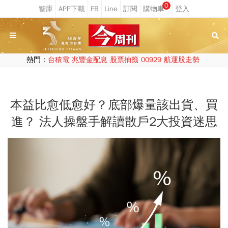
0
熱門：
台積電
兆豐金配息
股票抽籤
00929
航運股走勢
本益比愈低愈好？底部爆量該出貨、買
進？ 法人操盤手解讀散戶2大投資迷思