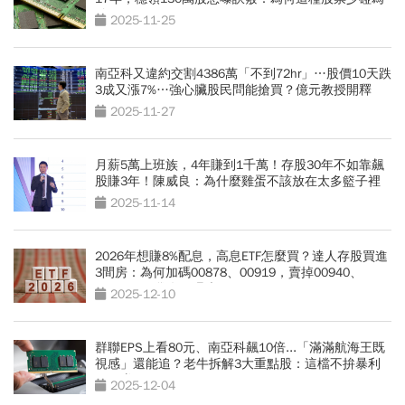
妙
2025-11-25
南亞科又違約交割4386萬「不到72hr」…股價10天跌
3成又漲7%…強心臟股民問能搶買？億元教授開釋
2025-11-27
月薪5萬上班族，4年賺到1千萬！存股30年不如靠飆
股賺3年！陳威良：為什麼雞蛋不該放在太多籃子裡
2025-11-14
2026年想賺8%配息，高息ETF怎麼買？達人存股買進
3間房：為何加碼00878、00919，賣掉00940、
00939...口袋名單曝光
2025-12-10
群聯EPS上看80元、南亞科飆10倍...「滿滿航海王既
視感」還能追？老牛拆解3大重點股：這檔不拚暴利
穩穩賺
2025-12-04