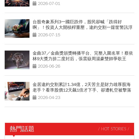
金龍曝操作
2026-07-01
台股奇象系列3一國巨跌停，股民卻喊「跌得好
啊」！投資人大開槓桿重壓，違約交割一籮筐警訊浮
現
2026-07-15
金曲37／金曲獎頒獎轉播平台、完整入圍名單！蔡依
林9大獎力拚二度封后，張震嶽周湯豪雙帥爭歌王
2026-06-26
金居違約交割累計1.34億，2天苦主是財力雄厚股海
老手？看準股價12天飆1倍才下手、卻遭軋空被擊落
2026-04-23
熱門話題
/ HOT STORIES /