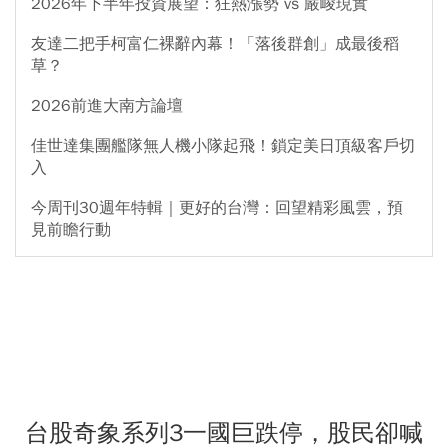
2026年下半年投資展望：狂熱漲勢 vs 嚴峻現實
友達二把手柯富仁裸辭內幕！「落後群創」成最後稻
草？
2026前進大南方論壇
佳世達集團艦隊無人機小隊起飛！鎖定美日頂級客戶切
入
今周刊30週年特輯｜更好的台灣：回望精彩風雲，預
見前瞻行動
台股奇象系列3一國巨跌停，股民卻喊