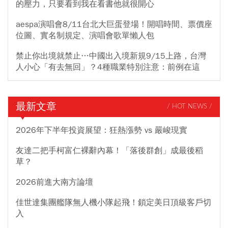
的壓力，只要看到我在看書他就很開心
aespa演唱會8/11台北大巨蛋登場！開唱時間、票價座
位圖、實名制規定、演唱會歌單懶人包
禁止你出境就禁止…中國出入境新規9/15上路，台灣
人小心「有去無回」？4種職業特別注意：前例在這
最新文章
/ HOT NEWS /
2026年下半年投資展望：狂熱漲勢 vs 嚴峻現實
友達二把手柯富仁裸辭內幕！「落後群創」成最後稻
草？
2026前進大南方論壇
佳世達集團艦隊無人機小隊起飛！鎖定美日頂級客戶切
入