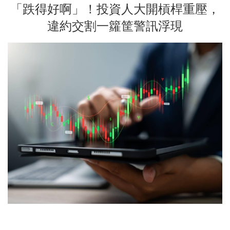
「跌得好啊」！投資人大開槓桿重壓，
違約交割一籮筐警訊浮現