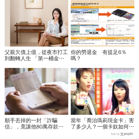
父親欠債上億，從夜市打工
你的勞退金 有提足6％
到翻轉人生 「第一桶金幸
嗎？
福學」創辦人 Soya許舒
韻：自由的底氣，是月月都
能幸福領出生活費
順手丟掉的一封「詐騙
當年「喬治瑪莉現金卡」害
信」，竟讓他80萬存款被
了多少人？一個卡奴如何把
法院扣押...重要！收到「支
500萬債務變成只還23萬
Ads by