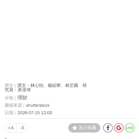
撰文・林心怡、楊紹華、林芷圓 研
究員・黃浚瑋
理財
shutterstock
2026-07-15 12:00
+A
-A
加入收藏