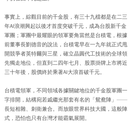
事實上，綜觀目前的千金股，有三十九檔都是在二三
年AI浪潮興起以後才首度突破千元，成為台股新千金
軍團；軍團中最耀眼的領軍要角當然是台積電，根據
前董事長劉德音的說法，台積電早在一九年就正式甩
開競爭者英特爾與三星，確立晶圓代工技術的全球領
先獨走地位，但直到二四年七月、股票掛牌上市將近
三十年後，股價終於乘著AI大浪首破千元。
台積電領軍，不同領域各據關鍵地位的千金股軍團一
字排開，結構宛若戚繼光那套有名的「鴛鴦陣」——
長短相雜、刺衛兼合。而放眼世界科技大國，這般陣
式，恐怕也只有台灣才能霸氣展開。