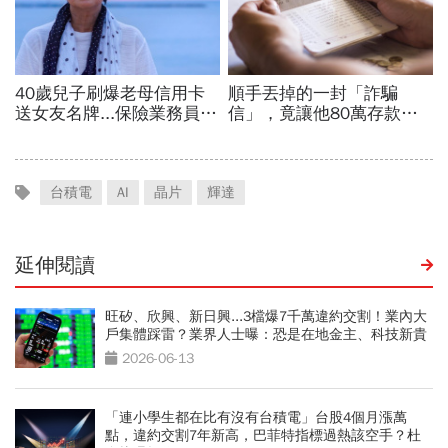
台積電
AI
晶片
輝達
延伸閱讀
旺矽、欣興、新日興...3檔爆7千萬違約交割！業內大
戶集體踩雷？業界人士曝：恐是在地金主、科技新貴
2026-06-13
「連小學生都在比有沒有台積電」台股4個月漲萬
點，違約交割7年新高，巴菲特指標過熱該空手？杜