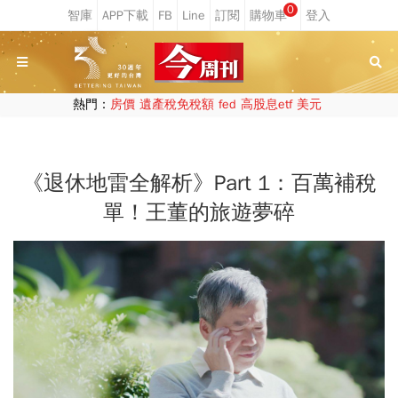
0
熱門：
房價
遺產稅免稅額
fed
高股息etf
美元
《退休地雷全解析》Part 1：百萬補稅
單！王董的旅遊夢碎