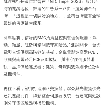
輝達執行長黃仁勳曾在「GTC Taipei 2026」形容台
灣的關鍵地位，輝達的生態系一路向上游延伸至台
灣，「這裡是一切開始的地方」，並稱台灣擁有全球
最好的供應鏈生態系。
簡單點將，信驊的BMC負責監控與管理伺服器；鴻
勁、穎崴、旺矽與精測把守高階晶片測試關卡；台光
電與台燿供應高階銅箔基板，金像電製造高階PCB，
欣興與南電跨足PCB及IC載板；川湖守住伺服器滑
軌；嘉澤供應連接器；健策、奇鋐與雙鴻則卡位散熱
及機構件。
再往下看，智邦打造網路交換器，聯亞與光聖提供光
通訊關鍵元件；緯穎整合伺服器系統，台達電與勤誠
則分守電源散熱與機殼機構。