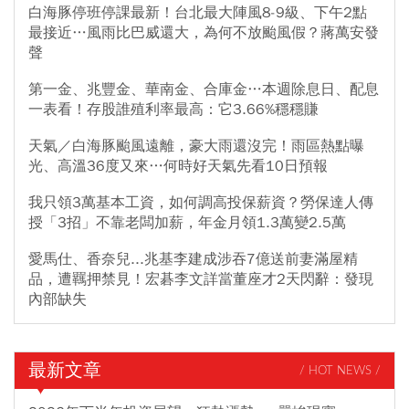
白海豚停班停課最新！台北最大陣風8-9級、下午2點
最接近…風雨比巴威還大，為何不放颱風假？蔣萬安發
聲
第一金、兆豐金、華南金、合庫金…本週除息日、配息
一表看！存股誰殖利率最高：它3.66%穩穩賺
天氣／白海豚颱風遠離，豪大雨還沒完！雨區熱點曝
光、高溫36度又來…何時好天氣先看10日預報
我只領3萬基本工資，如何調高投保薪資？勞保達人傳
授「3招」不靠老闆加薪，年金月領1.3萬變2.5萬
愛馬仕、香奈兒...兆基李建成涉吞7億送前妻滿屋精
品，遭羈押禁見！宏碁李文詳當董座才2天閃辭：發現
內部缺失
最新文章
/ HOT NEWS /