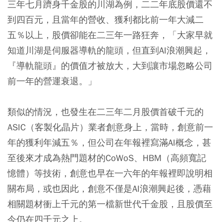
三年七月躋身千金股的川湖為例，二二年底股價還不
到四百元，且當年的營收、獲利都比前一年大減二
五％以上，股價卻能在二三年一路狂奔，「大家早就
知道川湖是伺服器導軌的龍頭，但直到AI浪潮興起，
『導軌龍頭』的價值才被放大，大到讓市場忽略公司
前一年的營運衰退。」
類似的情況，也發生在二三年二月股價首破千元的
ASIC（客製化晶片）業者創意身上，當時，創意前一
年的獲利年減五％，但公司在年報裡寫滿AI概念，甚
至後來才成為熱門題材的CoWoS、HBM（高頻寬記
憶體）等技術，創意也早在一六年的年報裡即說明相
關布局，或也因此，創意不僅是AI浪潮興起後，憑藉
相關題材衝上千元的第一檔新世代千金股，且股價至
今仍在四千元之上。