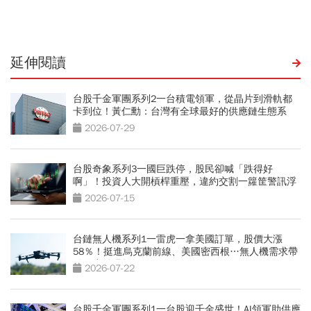
付命令」你得守住2件事
延伸閱讀
台股千金軍團系列2一台積電領軍，從晶片到滑軌都
卡到位！黃仁勳：台灣有全球最好的供應鏈生態系
2026-07-29
台股奇象系列3一國巨跌停，股民卻喊「跌得好
啊」！投資人大開槓桿重壓，違約交割一籮筐警訊浮
現
2026-07-15
台鏈無人機系列1一雷虎一拿美國訂單，股價大漲
58％！挺進烏克蘭前線、美國密西根…無人機需求帶
動供應鏈崛起
2026-07-22
台股千金軍團系列1一台股迎千金盛世！AI領軍助供應