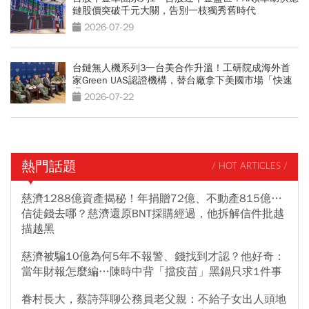
鏈股價突破千元大關，告別一枝獨秀舊時代
2026-07-29
台鏈無人機系列3一台美合作升溫！工研院成海外首
家Green UAS認證機構，替台廠拿下美國市場「快速
通關」
2026-07-22
熱門話題
/ HOT ARTICLES /
慈濟1288億資產揭秘！年捐贈72億、不動產815億…
信徒錢去哪？慈濟還原BNT採購經過，他拆解信件批越
描越黑
慈濟被騙10億為何5年不報警、錢找到才認？他好奇：
當年財報怎麼編…陳時中背「擋疫苗」黑鍋只求1件事
眷村長大，蔡詩萍聊公務員老父親：不給子女出人頭地