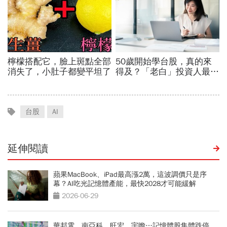
台股
AI
延伸閱讀
蘋果MacBook、iPad最高漲2萬，這波調價只是序
幕？AI吃光記憶體產能，最快2028才可能緩解
2026-06-29
華邦電、南亞科、旺宏、宇瞻…記憶體股集體跌停，