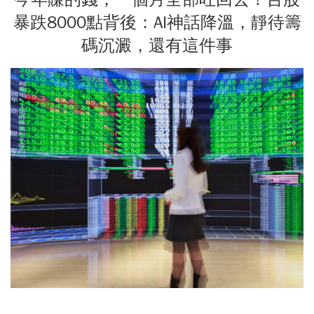
暴跌8000點背後：AI神話降溫，靜待籌
碼沉澱，還有這件事