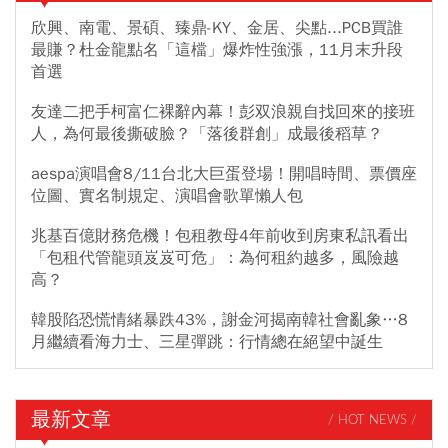
欣興、南電、景碩、臻鼎-KY、金居、尖點...PCB買誰
最賺？杜金龍點名「這檔」爆炸性強漲，11月末升段
首選
友達二把手柯富仁裸辭內幕！彭双浪親自找回來的接班
人，為何最後撕破臉？「落後群創」成最後稻草？
aespa演唱會8/11台北大巨蛋登場！開唱時間、票價座
位圖、實名制規定、演唱會歌單懶人包
兆基百億財務危機！包租教母4年前收到房東私訊看出
「包租代管龍頭岌岌可危」：為何租約越多，風險越
高？
韓股陷恐慌情緒暴跌43%，謝金河揭南韓社會亂象…8
月繼續看海力士、三星彈跳：行情總在絕望中誕生
最新文章
/ HOT NEWS /