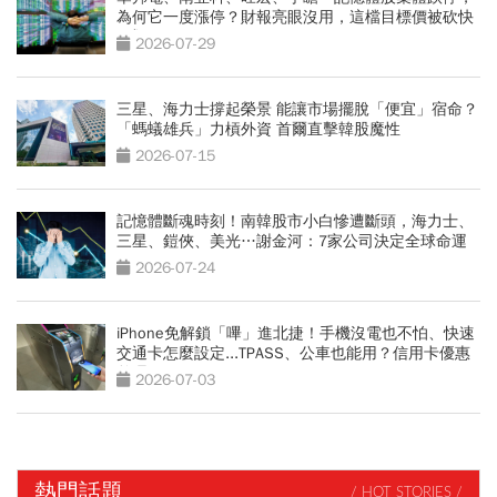
為何它一度漲停？財報亮眼沒用，這檔目標價被砍快
3成
2026-07-29
三星、海力士撐起榮景 能讓市場擺脫「便宜」宿命？
「螞蟻雄兵」力槓外資 首爾直擊韓股魔性
2026-07-15
記憶體斷魂時刻！南韓股市小白慘遭斷頭，海力士、
三星、鎧俠、美光…謝金河：7家公司決定全球命運
2026-07-24
iPhone免解鎖「嗶」進北捷！手機沒電也不怕、快速
交通卡怎麼設定...TPASS、公車也能用？信用卡優惠
整理
2026-07-03
熱門話題
/ HOT STORIES /