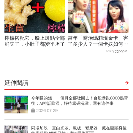
檸檬搭配它，臉上斑點全部
當年「喬治瑪莉現金卡」害
消失了，小肚子都變平坦了
了多少人？一個卡奴如何把
500萬債務變成只還23萬
Ads by
延伸閱讀
今年賺的錢，一個月全部吐回去！台股暴跌8000點背
後：AI神話降溫，靜待籌碼沉澱，還有這件事
2026-07-29
同場加映 空白光罩、載板、變壓器…藏在巨頭身後