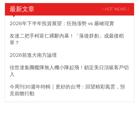
最新文章
/ HOT NEWS /
2026年下半年投資展望：狂熱漲勢 vs 嚴峻現實
友達二把手柯富仁裸辭內幕！「落後群創」成最後稻
草？
2026前進大南方論壇
佳世達集團艦隊無人機小隊起飛！鎖定美日頂級客戶切
入
今周刊30週年特輯｜更好的台灣：回望精彩風雲，預
見前瞻行動