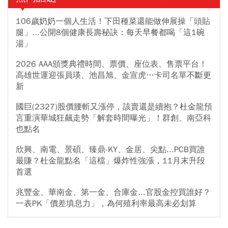
106歲奶奶一個人生活！下田種菜還能做伸展操「頭貼
腿」...公開8個健康長壽秘訣：每天早餐都喝「這1碗
湯」
2026 AAA頒獎典禮時間、票價、座位表、售票平台！
高雄世運迎張員瑛、池昌旭、金宣虎…卡司名單不斷更
新
國巨(2327)股價腰斬又漲停，該賣還是續抱？杜金龍預
言重演華城狂飆走勢「解套時間曝光」！群創、南亞科
也點名
欣興、南電、景碩、臻鼎-KY、金居、尖點...PCB買誰
最賺？杜金龍點名「這檔」爆炸性強漲，11月末升段
首選
兆豐金、華南金、第一金、合庫金...官股金控買誰好？
一表PK「價差填息力」，為何殖利率最高未必划算