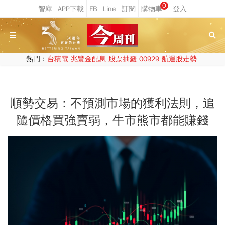
0
熱門：
台積電
兆豐金配息
股票抽籤
00929
航運股走勢
順勢交易：不預測市場的獲利法則，追
隨價格買強賣弱，牛市熊市都能賺錢