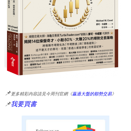
📌
更多精彩內容請見今周刊官網《
贏過大盤的順勢交易
》
📌
我要買書