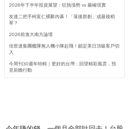
2026年下半年投資展望：狂熱漲勢 vs 嚴峻現實
友達二把手柯富仁裸辭內幕！「落後群創」成最後稻
草？
2026前進大南方論壇
佳世達集團艦隊無人機小隊起飛！鎖定美日頂級客戶切
入
今周刊30週年特輯｜更好的台灣：回望精彩風雲，預
見前瞻行動
今年賺的錢，一個月全部吐回去！台股