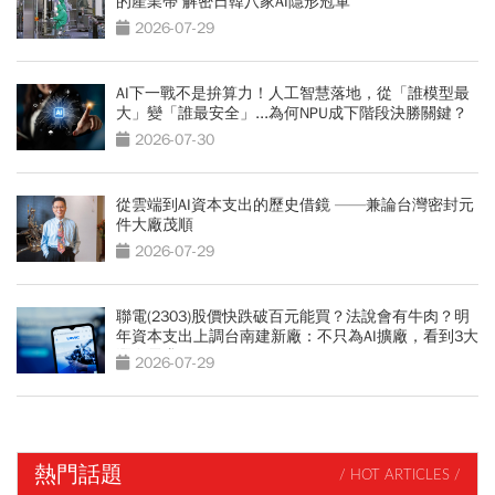
的產業帶 解密日韓八家AI隱形冠軍
2026-07-29
AI下一戰不是拚算力！人工智慧落地，從「誰模型最
大」變「誰最安全」...為何NPU成下階段決勝關鍵？
2026-07-30
從雲端到AI資本支出的歷史借鏡 ——兼論台灣密封元
件大廠茂順
2026-07-29
聯電(2303)股價快跌破百元能買？法說會有牛肉？明
年資本支出上調台南建新廠：不只為AI擴廠，看到3大
潛在需求
2026-07-29
熱門話題
/ HOT ARTICLES /