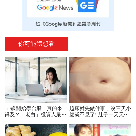
你可能還想看
PR
50歲開始學台股，真的來
起床就先做件事，沒三天小
得及？「老白」投資人最常
腹就不見了! 肚子一天天變
踩的５個地雷，以及今周學
小！
堂建議的入門路徑
PR