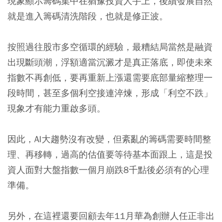
現象顯示籌碼集中在猶豫投資人手上，後續發展自然
就是進入籌碼清洗階段，也就是修正波。
按照過往股市多空循環的經驗，最糟結局當然是融資
出現斷頭潮，浮額適當沉澱才是真正落底，即使未來
指數不再創低，要再重新上漲還需要底部量縮整理一
段時間，甚至多個利空接連淬煉，形成「利空不跌」
現象才有能力重啟多頭。
因此，AI大趨勢沒有改變，但紊亂的籌碼需要時間整
理、再移轉，過高的估值要等待基本面跟上，這是投
資人面對大盤指數一個月崩跌8千點後必須有的心理
準備。
另外，在這裡還要回顧去年11月華為創辦人任正非出