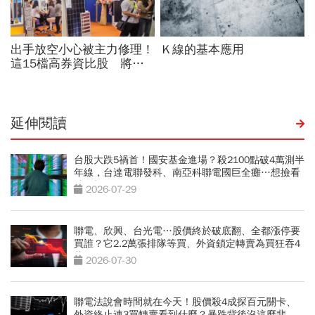
延伸閱讀
台股大跌5禍首！國安基金進場？殺2100點破4萬測半
年線，台達電聯發科、南亞科聯電國巨全癱…想撿看
3訊號
2026-07-29
聯電、欣興、台光電…股價終於破底翻、全都漲停要
買誰？它2.2萬張排隊等買、外資鎖定轉賣為買狂吞4
萬張
2026-07-30
聯電法說會時間就在今天！股價殺4成探百元關卡、
外資終止連3買轉賣看到什麼？暴跌背後沒這麼悲