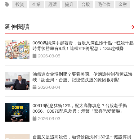
投資
企業
經濟
提升
台股
毛仁傑
金融
延伸閱讀
0050媽媽滿手趕著賣，台股又滿血漲千點…狂殺千點
時背後勝率有9成！這檔ETF將配息：13%趁機賺
2026-03-05
油價這次會漲到哪？要看美國、伊朗誰控制荷姆茲海
峽！謝金河：台股、記憶體跌股的原因很明顯
2026-03-04
00919配息猛衝13%，配太高難填息？台股老手揭
0056、00878配息差異：示警「驚喜恐變驚嚇」
2026-03-03
台股又是追高殺低，融資餘額洗掉132億…嚴設停損