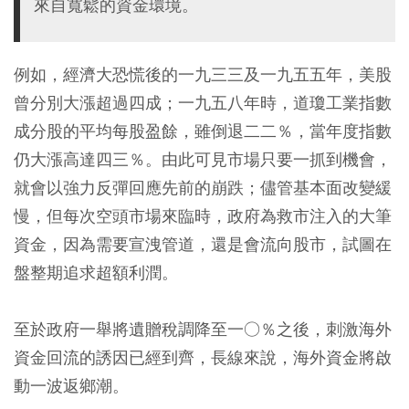
來自寬鬆的資金環境。
例如，經濟大恐慌後的一九三三及一九五五年，美股
曾分別大漲超過四成；一九五八年時，道瓊工業指數
成分股的平均每股盈餘，雖倒退二二％，當年度指數
仍大漲高達四三％。由此可見市場只要一抓到機會，
就會以強力反彈回應先前的崩跌；儘管基本面改變緩
慢，但每次空頭市場來臨時，政府為救市注入的大筆
資金，因為需要宣洩管道，還是會流向股市，試圖在
盤整期追求超額利潤。
至於政府一舉將遺贈稅調降至一○％之後，刺激海外
資金回流的誘因已經到齊，長線來說，海外資金將啟
動一波返鄉潮。