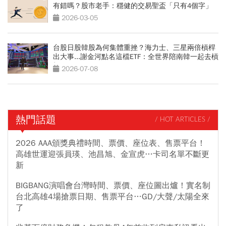
有錯嗎？股市老手：穩健的交易聖盃「只有4個字」
2026-03-05
台股日股韓股為何集體重挫？海力士、三星兩倍槓桿
出大事...謝金河點名這檔ETF：全世界陪南韓一起去槓
桿
2026-07-08
熱門話題
/ HOT ARTICLES /
2026 AAA頒獎典禮時間、票價、座位表、售票平台！
高雄世運迎張員瑛、池昌旭、金宣虎…卡司名單不斷更
新
BIGBANG演唱會台灣時間、票價、座位圖出爐！實名制
台北高雄4場搶票日期、售票平台…GD/大聲/太陽全來
了