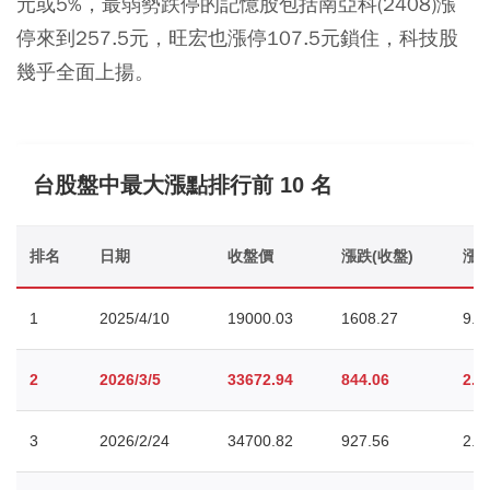
元或5%，最弱勢跌停的記憶股包括南亞科(2408)漲
停來到257.5元，旺宏也漲停107.5元鎖住，科技股
幾乎全面上揚。
台股盤中最大漲點排行前 10 名
排名
日期
收盤價
漲跌(收盤)
漲幅
1
2025/4/10
19000.03
1608.27
9.2
2
2026/3/5
33672.94
844.06
2.5
3
2026/2/24
34700.82
927.56
2.7