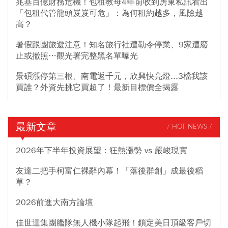
兆基百億財務危機！包租教母4年前收到房東私訊看出
「包租代管龍頭岌岌可危」：為何租約越多，風險越
高？
暑假跟團旅遊注意！知名旅行社遭勒令停業、9家遭廢
止或撤照…觀光署完整黑名單曝光
景碩漲停第三根、南電返千元，欣興快亮燈...3檔我該
買誰？外資先挑它買超了！最新目標價全揭露
最新文章
/ HOT NEWS /
2026年下半年投資展望：狂熱漲勢 vs 嚴峻現實
友達二把手柯富仁裸辭內幕！「落後群創」成最後稻
草？
2026前進大南方論壇
佳世達集團艦隊無人機小隊起飛！鎖定美日頂級客戶切