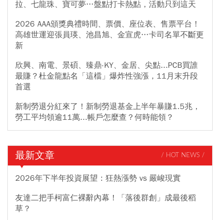
拉、七龍珠、寶可夢…盤點打卡熱點，活動只到這天
2026 AAA頒獎典禮時間、票價、座位表、售票平台！
高雄世運迎張員瑛、池昌旭、金宣虎…卡司名單不斷更
新
欣興、南電、景碩、臻鼎-KY、金居、尖點...PCB買誰
最賺？杜金龍點名「這檔」爆炸性強漲，11月末升段
首選
新制勞退分紅來了！新制勞退基金上半年暴賺1.5兆，
勞工平均領逾11萬...帳戶怎麼查？何時能領？
最新文章
/ HOT NEWS /
2026年下半年投資展望：狂熱漲勢 vs 嚴峻現實
友達二把手柯富仁裸辭內幕！「落後群創」成最後稻
草？