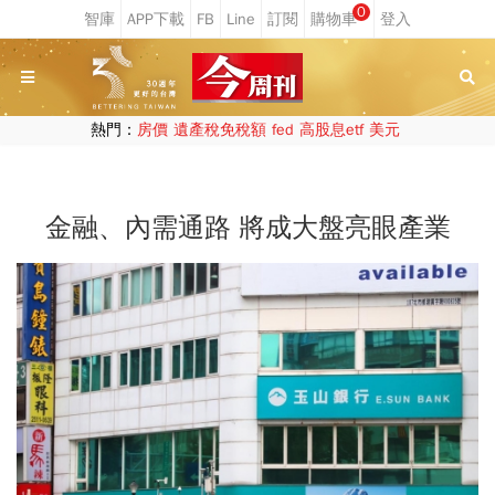
0
熱門：
房價
遺產稅免稅額
fed
高股息etf
美元
金融、內需通路 將成大盤亮眼產業