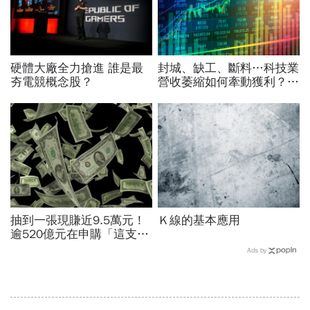
硬體大廠全力搶進 誰是最
封城、缺工、斷料…科技業
夯電競概念股？
營收萎縮如何牽動獲利？外
資算給你看
抽到一張現賺近9.5萬元！
Ｋ線的基本應用
逾520億元在申購「這支股
票」、總筆數近99萬 創
Ads by
近10年最大量