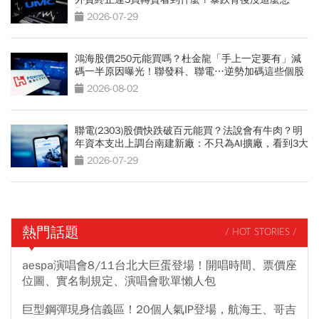
觀？
2026-07-29
鴻海股價250元能買嗎？杜金龍「手上一定要有」減
碼一半原因曝光！聯發科、聯電…逆勢加碼這些個股
2026-08-02
聯電(2303)股價快跌破百元能買？法說會有牛肉？明
年資本支出上調台南建新廠：不只為AI擴廠，看到3大
潛在需求
2026-07-29
熱門話題
/ HOT STORIES /
aespa演唱會8/11台北大巨蛋登場！開唱時間、票價座
位圖、實名制規定、演唱會歌單懶人包
巨型鋼彈現身信義區！20個人氣IP登場，航海王、哥吉