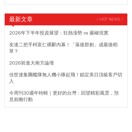
最新文章
/ HOT NEWS /
2026年下半年投資展望：狂熱漲勢 vs 嚴峻現實
友達二把手柯富仁裸辭內幕！「落後群創」成最後稻
草？
2026前進大南方論壇
佳世達集團艦隊無人機小隊起飛！鎖定美日頂級客戶切
入
今周刊30週年特輯｜更好的台灣：回望精彩風雲，預
見前瞻行動