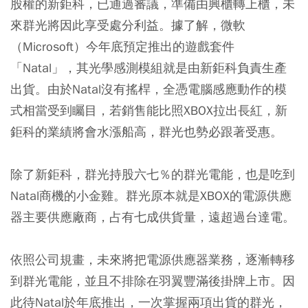
股權的新鉅科，已通過審議，準備由興櫃轉上櫃，未
來群光將因此享受處分利益。據了解，微軟
（Microsoft）今年底預定推出的遊戲套件
「Natal」，其光學感測模組就是由新鉅科負責生產
出貨。由於Natal沒有搖桿，全憑電腦感應動作的模
式相當受到矚目，若銷售能比照XBOX拉出長紅，新
鉅科的業績將會水漲船高，群光也勢必跟著受惠。
除了新鉅科，群光持股六七％的群光電能，也是吃到
Natal商機的小金雞。群光原本就是XBOX的電源供應
器主要供應廠商，占有七成供貨量，遠超過台達電。
依照公司規畫，未來將把電源供應器業務，逐漸轉移
到群光電能，並且不排除在羽翼豐滿後掛牌上市。因
此待Natal於年底推出，一次掌握兩項出貨的群光，