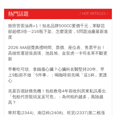
熱門話題
/ HOT ARTICLES /
致癌苦茶油再+1！知名品牌500CC要價千元，苯駢芘
卻超標3倍…216瓶下架、怎麼退貨，5問題油廠最新進
度
2026 AAA頒獎典禮時間、票價、座位表、售票平台！
高雄世運迎張員瑛、池昌旭、金宣虎…卡司名單不斷更
新
早餐吃可頌、拿鐵傷心臟？心臟科名醫堅持20年、早
上9點前不做「5件事」：喝咖啡前先喝「這1杯」更護
心
兆基百億財務危機！包租教母4年前收到房東私訊看出
「包租代管龍頭岌岌可危」：為何租約越多，風險越
高？
華邦電(2344)、南亞科(2408)、旺宏(2337)第二根漲