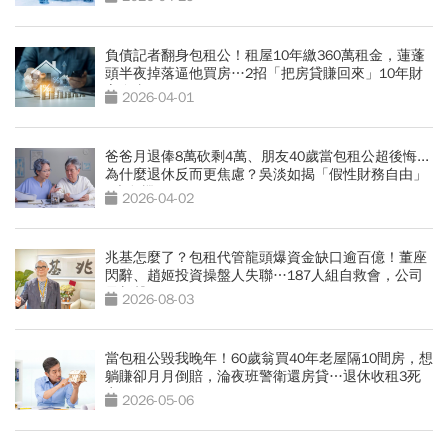
負債記者翻身包租公！租屋10年繳360萬租金，蓮蓬
頭半夜掉落逼他買房…2招「把房貸賺回來」10年財
富自由
2026-04-01
爸爸月退俸8萬砍剩4萬、朋友40歲當包租公超後悔...
為什麼退休反而更焦慮？吳淡如揭「假性財務自由」
5大危機
2026-04-02
兆基怎麼了？包租代管龍頭爆資金缺口逾百億！董座
閃辭、趙姬投資操盤人失聯…187人組自救會，公司
最新聲明
2026-08-03
當包租公毀我晚年！60歲翁買40年老屋隔10間房，想
躺賺卻月月倒賠，淪夜班警衛還房貸…退休收租3死
穴
2026-05-06