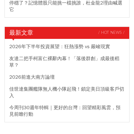
停穩了？記憶體股只能挑一檔挑誰，杜金龍2理由喊選
它
最新文章
/ HOT NEWS /
2026年下半年投資展望：狂熱漲勢 vs 嚴峻現實
友達二把手柯富仁裸辭內幕！「落後群創」成最後稻
草？
2026前進大南方論壇
佳世達集團艦隊無人機小隊起飛！鎖定美日頂級客戶切
入
今周刊30週年特輯｜更好的台灣：回望精彩風雲，預
見前瞻行動