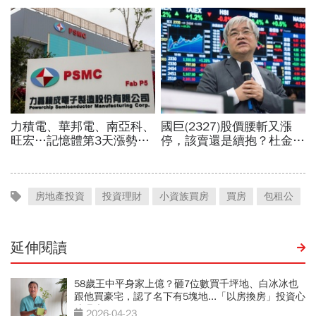
房地產投資
投資理財
小資族買房
買房
包租公
延伸閱讀
58歲王中平身家上億？砸7位數買千坪地、白冰冰也
跟他買豪宅，認了名下有5塊地...「以房換房」投資心
法曝光
2026-04-23