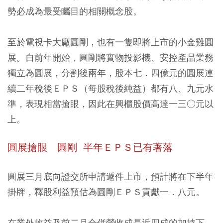
勢必成為最受矚目的相關概念股。
至於電視卡大廠圓剛，也有一隻即將上市的小金雞圓
展。自前年開始，圓剛將實物投影機、安控產品業務
獨立為圓展，分割後兩年，股本七．四億元的圓展連
續二年稅後ＥＰＳ（每股稅後純益）都有八、九元水
準，表現相當搶眼，因此在興櫃股價高達一三○元以
上。
圓展搶眼 圓剛 半年ＥＰＳ已有著落
圓展三月底向證交所申請遞件上市，預計將在下半年
掛牌，釋股利益預估為圓剛ＥＰＳ貢獻一．八元。
在業外收益及前二月合併營收成長近四成的加持下，