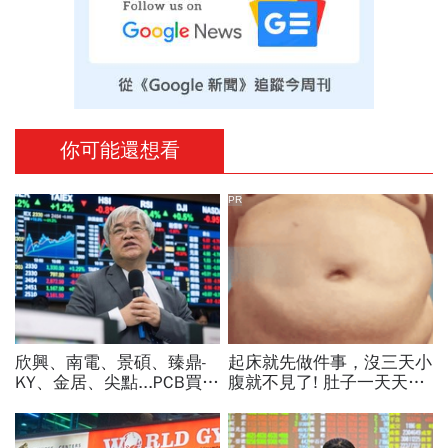
你可能還想看
PR
欣興、南電、景碩、臻鼎-
起床就先做件事，沒三天小
KY、金居、尖點...PCB買誰
腹就不見了! 肚子一天天變
最賺？杜金龍點名「這檔」
小！
11月末升段首選，V轉反彈
最快