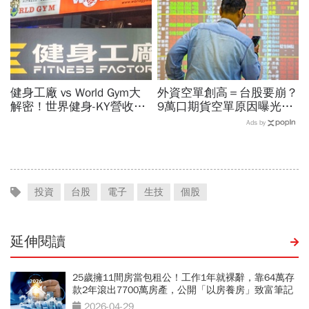
健身工廠 vs World Gym大
外資空單創高＝台股要崩？
解密！世界健身-KY營收大
9萬口期貨空單原因曝光！
勝，獲利卻輸給柏文？教練
華邦電、南亞科...老手喊
Ads by
課、會籍…誰才是真正賺錢
「快換9檔AI飆股」賺Q3大
金雞母？
行情
投資
台股
電子
生技
個股
延伸閱讀
25歲擁11間房當包租公！工作1年就裸辭，靠64萬存
款2年滾出7700萬房產，公開「以房養房」致富筆記
2026-04-29