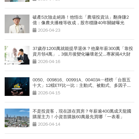
破產5次險走絕路！他悟出「農場投資法」翻身賺2
億：像農夫播種等收成，股市穩賺40年關鍵曝光
2026-04-23
37歲存1200萬就能提早退休？他棄年薪300萬「靠投
資月領4萬」，3個月後變化嚇壞老父...專家揭4大財
務風險
2026-04-16
0050、009816、00991A、00403A…標榜「台股五
十大」12檔ETF比一比：主動式、被動式、多因子...
投資人怎麼選？
2026-04-15
不是投資客，現在誰在買房？年薪逾400萬成天龍國
購屋主力！小資首購族60萬最先買哪「一表看」
2026-04-14