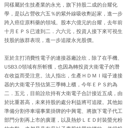
同樣屬於生技產業的永光，旗下持股二成的台耀化
學，是以占營收六五％的紫外線吸收劑起家，進一步
跨入癌症原料藥的領域。股本六億元的台耀，去年前
十月ＥＰＳ已達到二．六六元，投資人接下來可視生
技股的族群表現，進一步追蹤永光股價。
至於主打消費性電子的連接器廠詮欣，除了在手機、
USB3.0領域有所斬獲，也因為轉投資大衛電子的潛
在收益而受注意。法人指出，生產ＨＤＭＩ端子連接
器的大衛電子預估第三季轉上櫃，今年ＥＰＳ約為
二．五元，目前詮欣持有大衛電子合計接近五成，由
於比重甚高，未來持股的處分利益將可追蹤。其他如
準備分割停車場事業掛牌的中興電、將旗下電子代工
部門分割再上市的廣運，以及熱炒ＬＥＤ封裝螢光粉