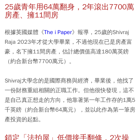
25
歲青年用64
萬翻身，2
年滾出7700
萬
房產、擁11
間房
根據英國媒體《
The i Paper
》報導，25歲的Shivraj
Raja 2023年才從大學畢業，不過他現在已是房產富
豪，名下擁11間房產，估計總價值高達180萬英鎊
（約合新台幣7700萬元）。
Shivraj大學念的是國際商務與經濟，畢業後，他找了
一份財務重組相關的正職工作。但他很快發現，這不
是自己真正想走的方向，他靠著第一年工作存的1萬5
千英鎊（約合新台幣64萬元），並以此作為第一筆房
產投資的起點。
鎖定「法拍屋」低價接手翻修，2
次操