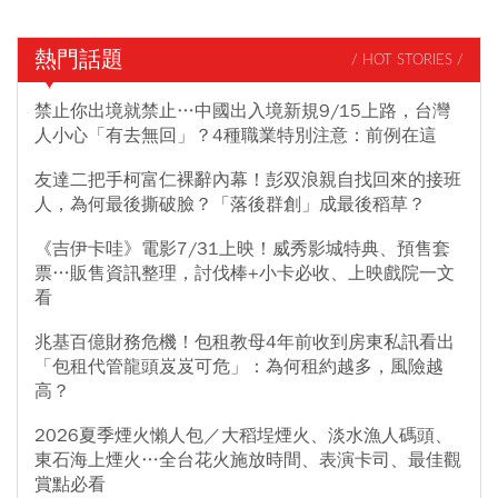
熱門話題
/ HOT STORIES /
禁止你出境就禁止…中國出入境新規9/15上路，台灣
人小心「有去無回」？4種職業特別注意：前例在這
友達二把手柯富仁裸辭內幕！彭双浪親自找回來的接班
人，為何最後撕破臉？「落後群創」成最後稻草？
《吉伊卡哇》電影7/31上映！威秀影城特典、預售套
票…販售資訊整理，討伐棒+小卡必收、上映戲院一文
看
兆基百億財務危機！包租教母4年前收到房東私訊看出
「包租代管龍頭岌岌可危」：為何租約越多，風險越
高？
2026夏季煙火懶人包／大稻埕煙火、淡水漁人碼頭、
東石海上煙火…全台花火施放時間、表演卡司、最佳觀
賞點必看