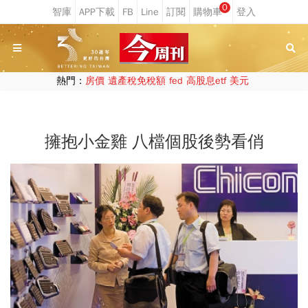
0
熱門：
房價
遺產稅免稅額
fed
高股息etf
美元
擁抱小金雞 八檔個股後勢看俏