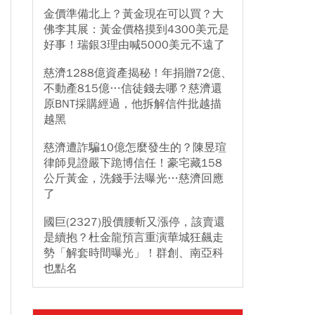
金價準備北上？黃金現在可以買？大
佛李其展：黃金價格摸到4300美元是
好事！瑞銀3理由喊5000美元不遠了
慈濟1288億資產揭秘！年捐贈72億、
不動產815億…信徒錢去哪？慈濟還
原BNT採購經過，他拆解信件批越描
越黑
慈濟遭詐騙10億怎麼發生的？陳昱瑄
律師見證嚴下跪博信任！豪宅藏158
公斤黃金，洗錢手法曝光…慈濟回應
了
國巨(2327)股價腰斬又漲停，該賣還
是續抱？杜金龍預言重演華城狂飆走
勢「解套時間曝光」！群創、南亞科
也點名