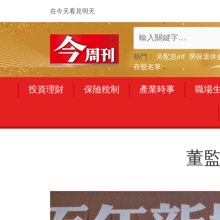
在今天看見明天
熱門：
月配息etf
勞保退休
存股名單
投資理財
保險稅制
產業時事
職場
董監