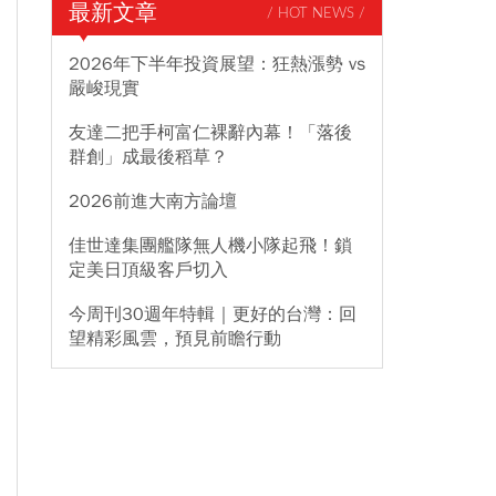
最新文章
/ HOT NEWS /
2026年下半年投資展望：狂熱漲勢 vs
嚴峻現實
友達二把手柯富仁裸辭內幕！「落後
群創」成最後稻草？
2026前進大南方論壇
佳世達集團艦隊無人機小隊起飛！鎖
定美日頂級客戶切入
今周刊30週年特輯｜更好的台灣：回
望精彩風雲，預見前瞻行動