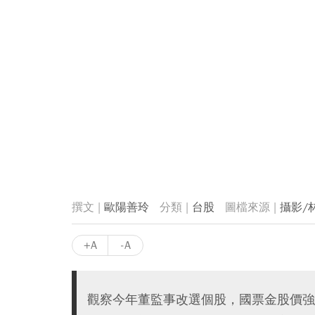
歐陽善玲
台股
攝影/
+A
-A
觀察今年董監事改選個股，國票金股價強