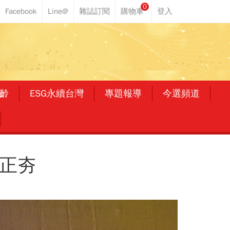
0
齡
ESG永續台灣
專題報導
今選頻道
股正夯