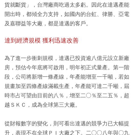
貨就斷貨」，台灣廠商吃過太多虧。因此在達邁產能
開出時，都傾全力支持，如國內的台虹、律勝、亞電
及嘉聯益等大廠，都是達邁的客戶。
達到經濟規模 獲利迅速改善
為了進一步衝刺規模，達邁已投資逾八億元設立新廠
房，預估今年底將可啟用，明年初正式量產。第一階
段，公司將新增一條產線，年產能增至一千噸，若如
規畫加至四條產線滿載生產，年產能可達二千噸，屆
時市占可望由目前的八％，增至二○％至二五％，超
越ＳＫＣ，成為全球第三大廠。
從財報數字的變化，則可看出達邁的競爭力已大幅提
升，表現不在全球ＰＩ大廠之下。二○○八年與○九