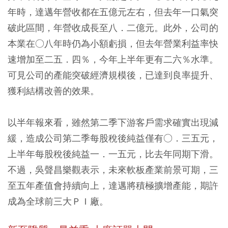
年時，達邁年營收都在五億元左右，但去年一口氣突
破此區間，年營收成長至八．二億元。此外，公司的
本業在○八年時仍為小額虧損，但去年營業利益率快
速增加至二五．四％，今年上半年更有二六％水準。
可見公司的產能突破經濟規模後，已達到良率提升、
獲利結構改善的效果。
以半年報來看，雖然第二季下游客戶需求確實出現減
緩，造成公司第二季每股稅後純益僅有○．三五元，
上半年每股稅後純益一．一五元，比去年同期下滑。
不過，吳聲昌樂觀表示，未來軟板產業前景可期，三
至五年產值會持續向上，達邁將積極擴增產能，期許
成為全球前三大ＰＩ廠。