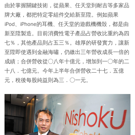
由於掌握關鍵技術，從蘋果、任天堂到耐吉等多家品
牌大廠，都把特定零組件交給新至陞。例如蘋果
iPod、iPhone的耳機、任天堂的遊戲機機殼，都是由
新至陞製造。目前消費性電子產品占營收比重約為四
七％，其他產品則占五三％。雄厚的研發實力，讓新
至陞即使遇到金融海嘯，仍繳出三年營收成長一倍的
成績；合併營收從○八年十億元，增加到一○年的二
十八．七億元。今年上半年合併營收二十七．五億
元，稅後每股純益則為三．○一元。