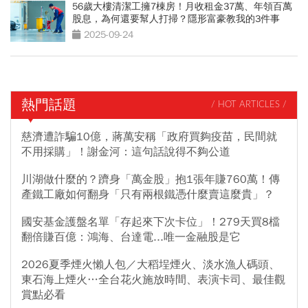
56歲大樓清潔工擁7棟房！月收租金37萬、年領百萬
股息，為何還要幫人打掃？隱形富豪教我的3件事
2025-09-24
熱門話題
/ HOT ARTICLES /
慈濟遭詐騙10億，蔣萬安稱「政府買夠疫苗，民間就
不用採購」！謝金河：這句話說得不夠公道
川湖做什麼的？躋身「萬金股」抱1張年賺760萬！傳
產鐵工廠如何翻身「只有兩根鐵憑什麼賣這麼貴」？
國安基金護盤名單「存起來下次卡位」！279天買8檔
翻倍賺百億：鴻海、台達電...唯一金融股是它
2026夏季煙火懶人包／大稻埕煙火、淡水漁人碼頭、
東石海上煙火…全台花火施放時間、表演卡司、最佳觀
賞點必看