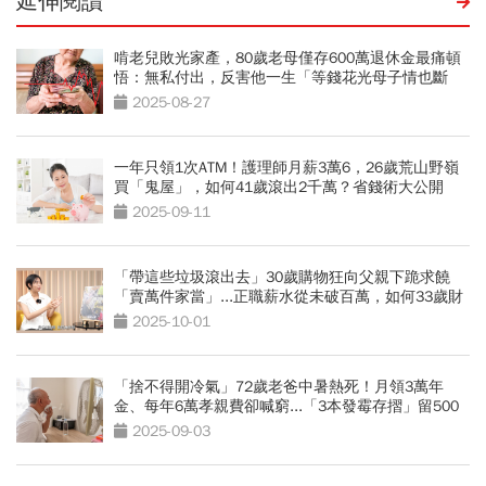
延伸閱讀
啃老兒敗光家產，80歲老母僅存600萬退休金最痛頓
悟：無私付出，反害他一生「等錢花光母子情也斷
了」
2025-08-27
一年只領1次ATM！護理師月薪3萬6，26歲荒山野嶺
買「鬼屋」，如何41歲滾出2千萬？省錢術大公開
2025-09-11
「帶這些垃圾滾出去」30歲購物狂向父親下跪求饒
「賣萬件家當」...正職薪水從未破百萬，如何33歲財
務自由？
2025-10-01
「捨不得開冷氣」72歲老爸中暑熱死！月領3萬年
金、每年6萬孝親費卻喊窮...「3本發霉存摺」留500
萬遺產啟示
2025-09-03