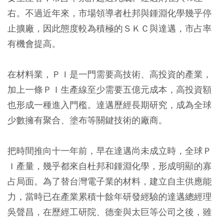
右。不過近年來，市場領導者杜邦與鍾淵化學幾乎停
止擴廠，因此態度較為積極的ＳＫＣ與達邁，市占率
有機會提高。
在材料業，ＰＩ是一門需要高技術、高投資的產業，
加上一條ＰＩ生產線至少需要五億元成本，高投資額
也形成一種進入門檻。達邁歷經長期研究，成為全球
少數擁有聚合、塗布等關鍵技術的廠商。
把時間推向十一年前，早在達邁尚未成立時，全球Ｐ
Ｉ產量，幾乎都來自杜邦和鍾淵化學，形成明顯的寡
占局面。為了替台灣電子業的材料，建立自主供應能
力，當時已在產業累積十餘年研發經驗的達邁總經理
吳聲昌，在歷經工研院、德奎與太巨等公司之後，雖