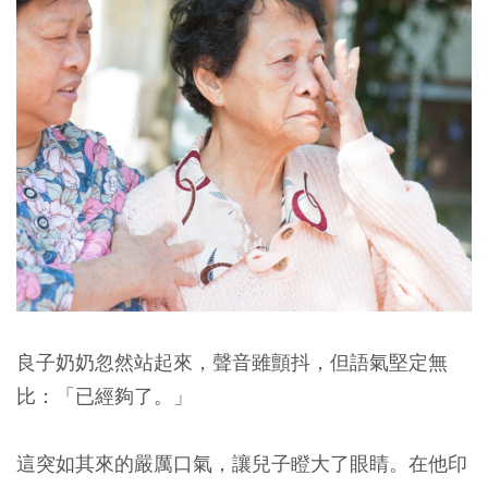
良子奶奶忽然站起來，聲音雖顫抖，但語氣堅定無
比：「已經夠了。」
這突如其來的嚴厲口氣，讓兒子瞪大了眼睛。在他印