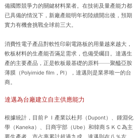
備國際競爭力的關鍵材料業者。在技術及量產能力都
已具備的情況下，新廠產能明年初陸續開出後，預期
實力有機會挑戰全球前三大。
消費性電子產品對軟性印刷電路板的用量越來越大，
軟板材料的生產能否滿足需求，也備受矚目。達邁生
產的主要產品，正是軟板最基礎的原料——聚醯亞胺
薄膜（Polyimide film，PI），達邁則是業界唯一的台
商。
達邁為台廠建立自主供應能力
根據統計，目前ＰＩ產業以杜邦（Dupont）、鍾淵化
學（Kaneka）、日商宇部（Ube）和韓商ＳＫＣ為主
要生產者，市占率累計超過九成。達邁則在八％左