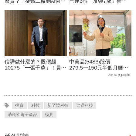
麼貴？」從鐵工廠到AI伺服
已連6漲「反彈7成」衝千
器滑軌霸主，川湖靠四大護
金股，法人喊到1430元，
城河創造超高毛利率
還有5成空間
信驊做什麼的？股價飆
中美晶(5483)股價
10275「一張千萬」！員工
279.5→150元半個月腰
年薪平均540萬…中年失業
斬，徐秀蘭端出Q2好成
Ads by
工程師如何孵出「萬金股」
績、罕見抱屈自家股票：真
的被低估了
投資
科技
新至陞科技
達邁科技
消耗性電子產品
模具