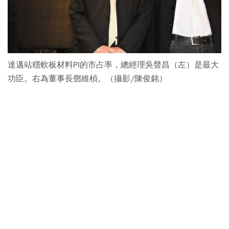
達邁站穩軟板材料PI的市占率，總經理吳聲昌（左）是最大
功臣。右為董事長鄧維楨。（攝影/陳俊銘）