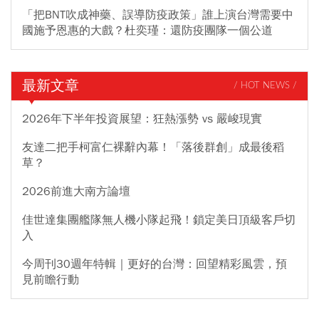
「把BNT吹成神藥、誤導防疫政策」誰上演台灣需要中
國施予恩惠的大戲？杜奕瑾：還防疫團隊一個公道
最新文章
/ HOT NEWS /
2026年下半年投資展望：狂熱漲勢 vs 嚴峻現實
友達二把手柯富仁裸辭內幕！「落後群創」成最後稻
草？
2026前進大南方論壇
佳世達集團艦隊無人機小隊起飛！鎖定美日頂級客戶切
入
今周刊30週年特輯｜更好的台灣：回望精彩風雲，預
見前瞻行動