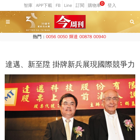
0
熱門：
0056
0050
輝達
00878
00940
達邁、新至陞 掛牌新兵展現國際競爭力