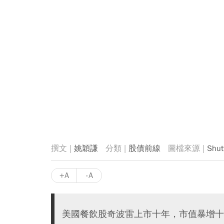
姚穎謙
股債前線
Shu
+A
-A
美國餐飲股奇波雷上市十年，市值暴增十