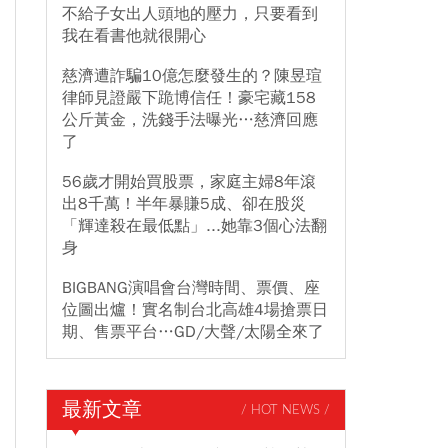
不給子女出人頭地的壓力，只要看到
我在看書他就很開心
慈濟遭詐騙10億怎麼發生的？陳昱瑄
律師見證嚴下跪博信任！豪宅藏158
公斤黃金，洗錢手法曝光…慈濟回應
了
56歲才開始買股票，家庭主婦8年滾
出8千萬！半年暴賺5成、卻在股災
「輝達殺在最低點」...她靠3個心法翻
身
BIGBANG演唱會台灣時間、票價、座
位圖出爐！實名制台北高雄4場搶票日
期、售票平台…GD/大聲/太陽全來了
最新文章
/ HOT NEWS /