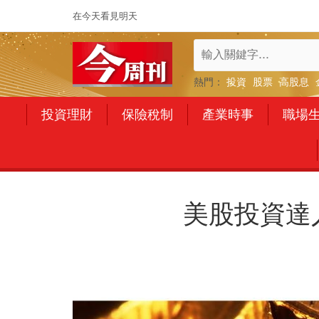
在今天看見明天
熱門：
投資
股票
高股息
投資理財
保險稅制
產業時事
職場
美股投資達