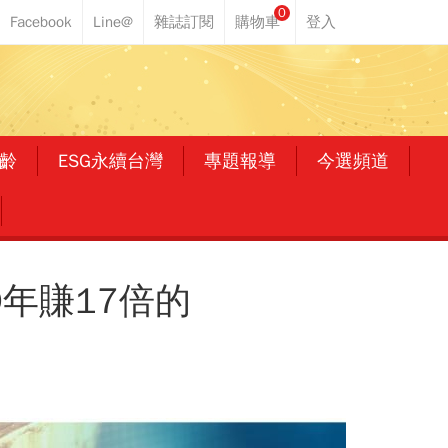
0
齡
ESG永續台灣
專題報導
今選頻道
年賺17倍的