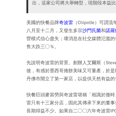
出，這家公司將大舉轉型，現階段本益比
美國的快餐品牌
奇波雷
（Chipotle）
八月至十二月，又發生多宗
沙門氏菌
和
諾羅
營模式信心盡失；壞消息在社交媒體氾濫的
售大跌三○％。
先說明奇波雷的背景。創辦人艾爾斯（Stev
後，有感於墨西哥捲餅美味又可量產，於是
丹佛市開立了第一家店，以提供天然有益的
快餐巨頭麥當勞與奇波雷堪稱「相識於微時
雷只有十三家分店，因此其傳承下來的董事會（l
長期得益不少。如果自二○○六年奇波雷I