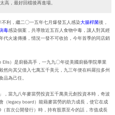
太高，最好回檔後再進場。
可謂流年不利，繼二○一五年七月爆發五人感染
大腸桿菌
後，
病毒
感染個案，共導致近五百人食物中毒，讓人對其經
年代火速傳播，情況一發不可收拾，今年首季的同店銷
e Ells）是廚藝高手，一九九○年從美國廚藝學院畢業
毅然向其父借入七萬五千美元，九三年便在科羅拉多州
食品為己任。
」，當九八年麥當勞投資五千萬美元創投資本時，奇波
egacy board）能藉麥當勞的助力成長，使它在成
PO（首次公開發行）時，持有股票至今的話，市值成長