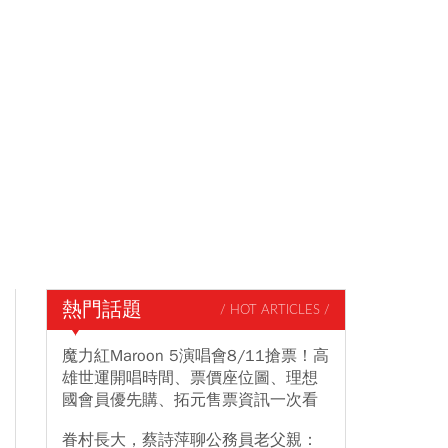
熱門話題
/ HOT ARTICLES /
魔力紅Maroon 5演唱會8/11搶票！高
雄世運開唱時間、票價座位圖、理想
國會員優先購、拓元售票資訊一次看
眷村長大，蔡詩萍聊公務員老父親：