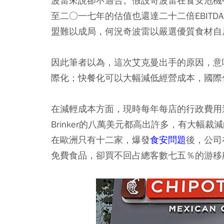
波雷來說卻不適合。假設奇波雷在食安危機
至二○一七年的估值也還達二十二倍EBIT
盟難以成局，何況奇波雷以嚴選優質食材自
因此筆者以為，這次艾克曼出手的原因，意
際化；快餐化可以大幅減低經營成本，國際
在減輕成本方面，現時每年每店的行政費用
Brinker的八萬美元都高出許多，有大
在歐洲只有十二家，爆發
食安問題
後，公司
免費食品，卻買不回占總客數七五％的游移