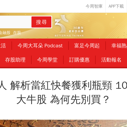
搜尋
金融股
存股
生活
今周大耳朵 Podcast
富足今周起
幸福熟
存股助理
今周學堂
訂購優惠
活動報名
人 解析當紅快餐獲利瓶頸 10
大牛股 為何先別買？