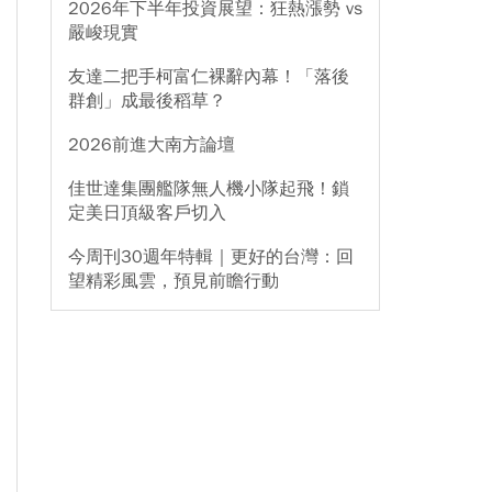
2026年下半年投資展望：狂熱漲勢 vs
嚴峻現實
友達二把手柯富仁裸辭內幕！「落後
群創」成最後稻草？
2026前進大南方論壇
佳世達集團艦隊無人機小隊起飛！鎖
定美日頂級客戶切入
今周刊30週年特輯｜更好的台灣：回
望精彩風雲，預見前瞻行動