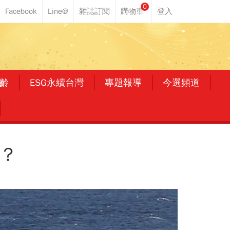
0
齡
ESG永續台灣
專題報導
今選頻道
？