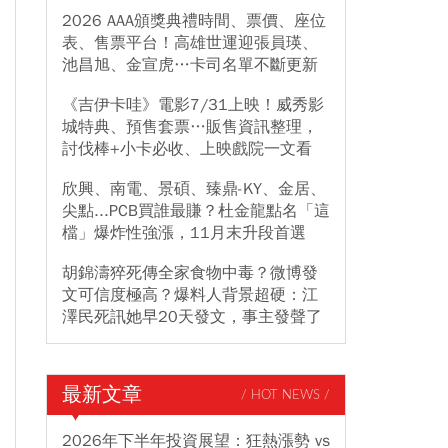
2026 AAA頒獎典禮時間、票價、座位
表、售票平台！高雄世運迎張員瑛、
池昌旭、金宣虎…卡司名單不斷更新
《吉伊卡哇》電影7/31上映！威秀影
城特典、預售套票…販售資訊整理，
討伐棒+小卡必收、上映戲院一文看
欣興、南電、景碩、臻鼎-KY、金居、
尖點...PCB買誰最賺？杜金龍點名「這
檔」爆炸性強漲，11月末升段首選
胡錦濤猝死傳全家食物中毒？微博發
文可信度極高？爆料人背景超硬：江
澤民死訊她早20天發文，事主發聲了
最新文章
/ HOT NEWS /
2026年下半年投資展望：狂熱漲勢 vs