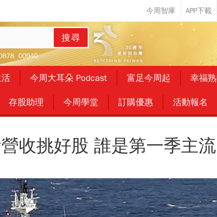
搜尋
0878
00940
生活
今周大耳朵 Podcast
富足今周起
幸福熟
存股助理
今周學堂
訂購優惠
活動報名
看營收挑好股 誰是第一季主流