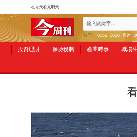
在今天看見明天
熱門：
0056
0050
輝達
0
投資理財
保險稅制
產業時事
職場