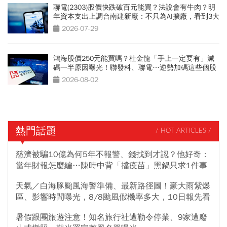
聯電(2303)股價快跌破百元能買？法說會有牛肉？明
年資本支出上調台南建新廠：不只為AI擴廠，看到3大
潛在需求
2026-07-29
鴻海股價250元能買嗎？杜金龍「手上一定要有」減
碼一半原因曝光！聯發科、聯電…逆勢加碼這些個股
2026-08-02
熱門話題
/ HOT ARTICLES /
慈濟被騙10億為何5年不報警、錢找到才認？他好奇：
當年財報怎麼編…陳時中背「擋疫苗」黑鍋只求1件事
天氣／白海豚颱風海警準備、最新路徑圖！豪大雨紫爆
區、影響時間曝光，8/8颱風假機率多大，10日報先看
暑假跟團旅遊注意！知名旅行社遭勒令停業、9家遭廢