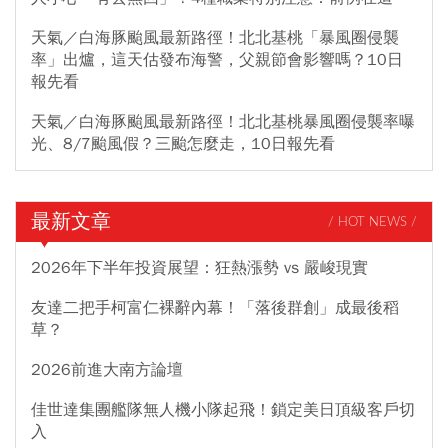
天氣／白海豚颱風最新路徑！北北基桃「暴風圈侵襲
率」出爐，這天估發布海警，父親節會影響嗎？10日
報先看
天氣／白海豚颱風最新路徑！北北基桃暴風圈侵襲率曝
光、8/7颱風假？三颱怎麼走，10日報先看
最新文章
/ HOT NEWS /
2026年下半年投資展望：狂熱漲勢 vs 嚴峻現實
友達二把手柯富仁裸辭內幕！「落後群創」成最後稻
草？
2026前進大南方論壇
佳世達集團艦隊無人機小隊起飛！鎖定美日頂級客戶切
入