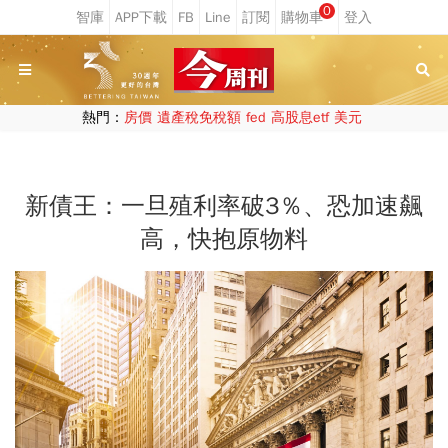
0
熱門：
房價
遺產稅免稅額
fed
高股息etf
美元
新債王：一旦殖利率破3％、恐加速飆
高，快抱原物料