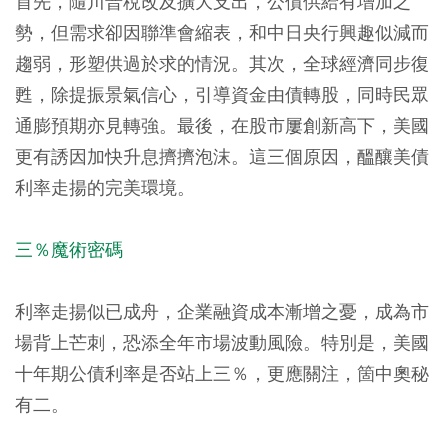
首先，隨川普稅改及擴大支出，公債供給有增加之
勢，但需求卻因聯準會縮表，和中日央行興趣似減而
趨弱，形塑供過於求的情況。其次，全球經濟同步復
甦，除提振景氣信心，引導資金由債轉股，同時民眾
通膨預期亦見轉強。最後，在股市屢創新高下，美國
更有誘因加快升息擠擠泡沫。這三個原因，醞釀美債
利率走揚的完美環境。
三％魔術密碼
利率走揚似已成舟，企業融資成本漸增之憂，成為市
場背上芒刺，恐添全年市場波動風險。特別是，美國
十年期公債利率是否站上三％，更應關注，箇中奧秘
有二。