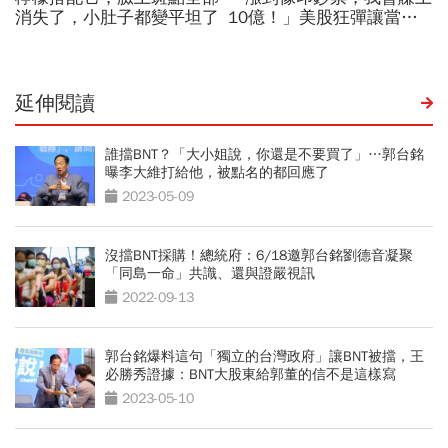
延伸閱讀
誰擋BNT？「大小姐說，你還是不要買了」…郭台銘
曝李大維打給他，被點名的都回應了
2023-05-09
沒擋BNT採購！總統府：6/18邀郭台銘劉德音凝聚
「同島一命」共識、還與證嚴視訊
2022-09-13
郭台銘爆料這句「獨立的台灣政府」讓BNT被擋，王
必勝秀證據：BNT大股東給郭董的信不是這樣寫
2023-05-10