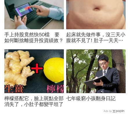
手上持股竟然快50檔 要
起床就先做件事，沒三天小
如何斷捨離提升投資績效？
腹就不見了! 肚子一天天變
小！
PR
檸檬搭配它，臉上斑點全部
七年級窮小孩翻身日記
消失了，小肚子都變平坦了
Ads by