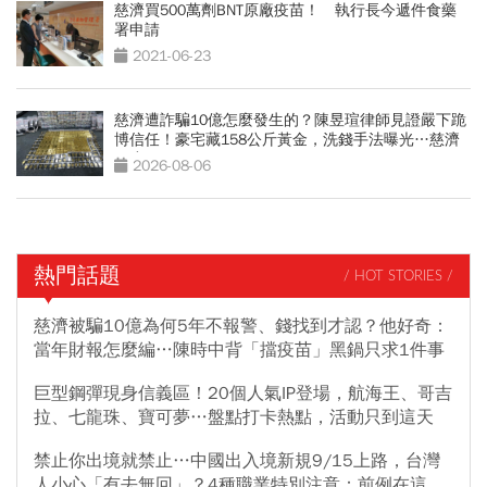
慈濟買500萬劑BNT原廠疫苗！ 執行長今遞件食藥
署申請
2021-06-23
慈濟遭詐騙10億怎麼發生的？陳昱瑄律師見證嚴下跪
博信任！豪宅藏158公斤黃金，洗錢手法曝光…慈濟
回應了
2026-08-06
熱門話題
/ HOT STORIES /
慈濟被騙10億為何5年不報警、錢找到才認？他好奇：
當年財報怎麼編…陳時中背「擋疫苗」黑鍋只求1件事
巨型鋼彈現身信義區！20個人氣IP登場，航海王、哥吉
拉、七龍珠、寶可夢…盤點打卡熱點，活動只到這天
禁止你出境就禁止…中國出入境新規9/15上路，台灣
人小心「有去無回」？4種職業特別注意：前例在這