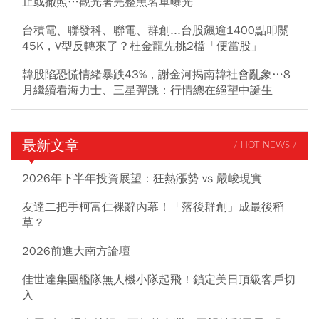
止或撤照…觀光署完整黑名單曝光
台積電、聯發科、聯電、群創...台股飆逾1400點叩關
45K，V型反轉來了？杜金龍先挑2檔「便當股」
韓股陷恐慌情緒暴跌43%，謝金河揭南韓社會亂象…8
月繼續看海力士、三星彈跳：行情總在絕望中誕生
最新文章
/ HOT NEWS /
2026年下半年投資展望：狂熱漲勢 vs 嚴峻現實
友達二把手柯富仁裸辭內幕！「落後群創」成最後稻
草？
2026前進大南方論壇
佳世達集團艦隊無人機小隊起飛！鎖定美日頂級客戶切
入