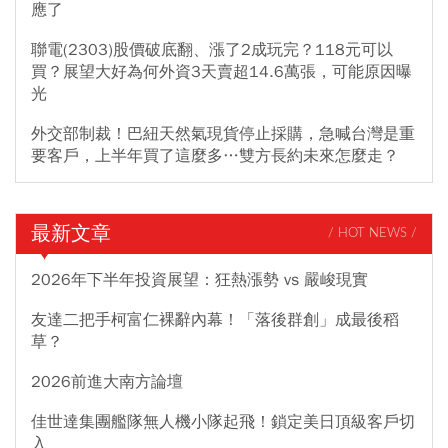
應了
聯電(2303)股價破底翻、漲了2成玩完？118元可以
買？展望大好為何外資3天賣超14.6萬張，可能原因曝
光
外交部制裁！巴紐天然氣現貨停止採購，急喊台灣是重
要客戶，上半年買了這麼多…雙方長約未來怎麼走？
最新文章
/ HOT NEWS /
2026年下半年投資展望：狂熱漲勢 vs 嚴峻現實
友達二把手柯富仁裸辭內幕！「落後群創」成最後稻
草？
2026前進大南方論壇
佳世達集團艦隊無人機小隊起飛！鎖定美日頂級客戶切
入