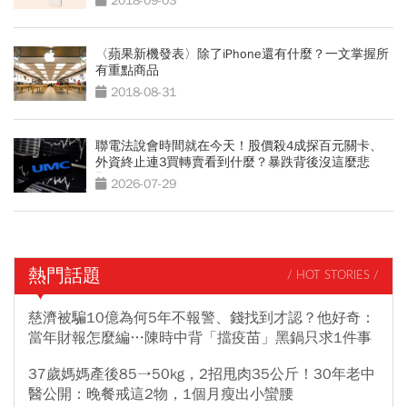
2018-09-03
〈蘋果新機發表〉除了iPhone還有什麼？一文掌握所
有重點商品
2018-08-31
聯電法說會時間就在今天！股價殺4成探百元關卡、
外資終止連3買轉賣看到什麼？暴跌背後沒這麼悲
觀？
2026-07-29
熱門話題
/ HOT STORIES /
慈濟被騙10億為何5年不報警、錢找到才認？他好奇：
當年財報怎麼編…陳時中背「擋疫苗」黑鍋只求1件事
37歲媽媽產後85→50kg，2招甩肉35公斤！30年老中
醫公開：晚餐戒這2物，1個月瘦出小蠻腰