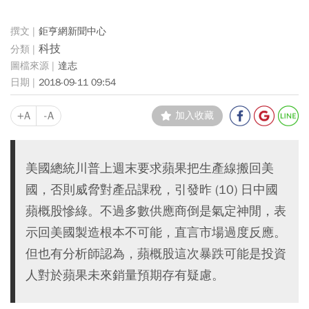
鉅亨網新聞中心
科技
達志
2018-09-11 09:54
+A
-A
加入收藏
美國總統川普上週末要求蘋果把生產線搬回美
國，否則威脅對產品課稅，引發昨 (10) 日中國
蘋概股慘綠。不過多數供應商倒是氣定神閒，表
示回美國製造根本不可能，直言市場過度反應。
但也有分析師認為，蘋概股這次暴跌可能是投資
人對於蘋果未來銷量預期存有疑慮。