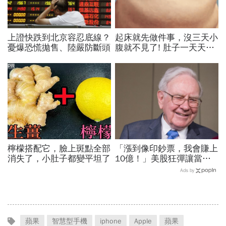
上證快跌到北京容忍底線？
起床就先做件事，沒三天小
憂爆恐慌拋售、陸嚴防斷頭
腹就不見了! 肚子一天天變
小！
PR
檸檬搭配它，臉上斑點全部
「漲到像印鈔票，我會賺上
消失了，小肚子都變平坦了
10億！」美股狂彈讓當沖
客譏笑巴菲特...回顧歷史，
Ads by
投資人總學不乖的事
蘋果
智慧型手機
iphone
Apple
蘋果