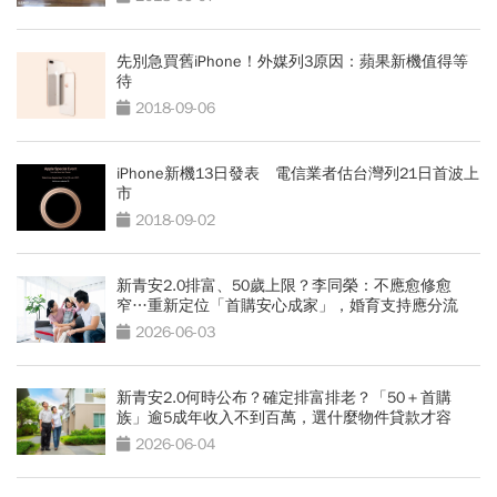
先別急買舊iPhone！外媒列3原因：蘋果新機值得等
待
2018-09-06
iPhone新機13日發表 電信業者估台灣列21日首波上
市
2018-09-02
新青安2.0排富、50歲上限？李同榮：不應愈修愈
窄…重新定位「首購安心成家」，婚育支持應分流
2026-06-03
新青安2.0何時公布？確定排富排老？「50＋首購
族」逾5成年收入不到百萬，選什麼物件貸款才容
易？
2026-06-04