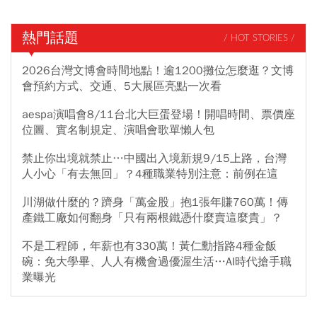
熱門話題
/ HOT STORIES /
2026台灣文博會時間地點！逾1200攤位怎麼逛？文博
會預約方式、交通、5大展區亮點一次看
aespa演唱會8/11台北大巨蛋登場！開唱時間、票價座
位圖、實名制規定、演唱會歌單懶人包
禁止你出境就禁止…中國出入境新規9/15上路，台灣
人小心「有去無回」？4種職業特別注意：前例在這
川湖做什麼的？躋身「萬金股」抱1張年賺760萬！傳
產鐵工廠如何翻身「只有兩根鐵憑什麼賣這麼貴」？
不是工程師，年薪也有330萬！黃仁勳指路4種金飯
碗：免大學畢、人人有機會過優渥生活…AI時代搶手職
業曝光