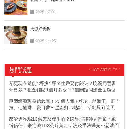
2025-10-01
天涼好食鍋
2025-11-26
熱門話題
/ HOT ARTICLES /
都更現在還能1坪換1坪？住戶要付錢嗎？晚簽同意書
分更多？租金補貼1個月多少？7個關鍵問題全面解答
巨型鋼彈現身信義區！20個人氣IP登場，航海王、哥吉
拉、七龍珠、寶可夢…盤點打卡熱點，活動只到這天
慈濟遭詐騙10億怎麼發生的？陳昱瑄律師見證嚴下跪
博信任！豪宅藏158公斤黃金，洗錢手法曝光…慈濟回