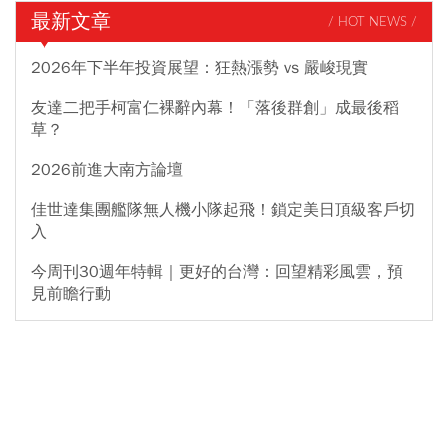
最新文章
/ HOT NEWS /
2026年下半年投資展望：狂熱漲勢 vs 嚴峻現實
友達二把手柯富仁裸辭內幕！「落後群創」成最後稻
草？
2026前進大南方論壇
佳世達集團艦隊無人機小隊起飛！鎖定美日頂級客戶切
入
今周刊30週年特輯｜更好的台灣：回望精彩風雲，預
見前瞻行動