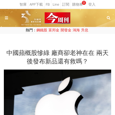
0
熱門：
鋼鐵股
富邦金
開發金
鴻海
升息
中國蘋概股慘綠 廠商卻老神在在 兩天
後發布新品還有救嗎？