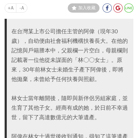
+A
-A
加入收藏
在台灣某上市公司擔任主管的阿偉（現年30
歲），自幼便由社會福利機構扶養長大。在他的
記憶與戶籍謄本中，父親欄一片空白，母親欄則
記載著一位他從未謀面的「林○○女士」。原
來，30年前林女士未婚生子產下阿偉後，即將
他拋棄，未曾給予任何扶養與照顧。
林女士當年離開後，隨即與新伴侶另組家庭，並
生育了其他子女。經商有成的她，於日前不幸過
世，留下了高達數億元的大筆遺產。
阿偉在林女士過世後收到通知，得知了這筆遺產