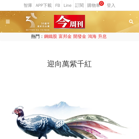
0
熱門：
鋼鐵股
富邦金
開發金
鴻海
升息
迎向萬紫千紅