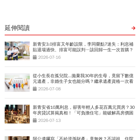
金雞母？
身3關鍵
延伸閱讀
新青安3.0排富又年齡設限，李同榮點7迷失：利息補
貼退場過快、排富可能誤判…該回歸一生一次首購？
2026-07-16
從小生長在孤兒院...拋棄我30年的生母，竟留下數億
元遺產，非婚生子女也能分嗎？繼承遺產資格一次看
2026-07-08
新青安省10萬利息，卻害年輕人多花百萬元買房？30
年房貸試算揭真相！「可負擔住宅」能破解高房價困
境？
2026-07-13
阿公遺囑寫「不給逆孫財產」竟無效？不認祖、住院