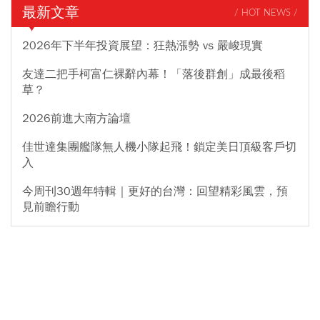
最新文章
/ HOT NEWS /
2026年下半年投資展望：狂熱漲勢 vs 嚴峻現實
友達二把手柯富仁裸辭內幕！「落後群創」成最後稻
草？
2026前進大南方論壇
佳世達集團艦隊無人機小隊起飛！鎖定美日頂級客戶切
入
今周刊30週年特輯｜更好的台灣：回望精彩風雲，預
見前瞻行動