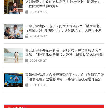
絕對味蕾，召喚他走私廚路！ 吃米竟要「翻牌子」...
工程師實驗精神尋好味
2025-08-15
一輩子當房奴，老了又把房子送銀行？「以房養老」
沒看懂這5點真的虧大了：退休缺現金，大屋換小屋
更賺？
2026-06-02
賣台北房子去花蓮看海，3個月後只剩苦笑與遺憾？
律師：別把退休移居想得太浪漫，離醫院近比海景重
要
2026-05-27
贏領金融論壇／台灣經濟恐衰退5%？前白宮顧問示警
「油價狂飆」掀通膨海嘯，4步驟打造穩定退休金流
2026-06-01