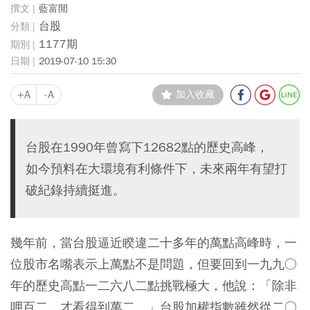
藍富閒
台股
1177期
2019-07-10 15:30
+A
-A
加入收藏
台股在1990年曾寫下12682點的歷史高峰，
如今預料在大環境有利條件下，未來兩年有望打
破紀錄持續挺進。
幾年前，當台股逼近睽違二十多年的萬點高峰時，一
位股市名嘴表示上萬點不是問題，但要回到一九九○
年的歷史高點一二六八二點挑戰極大，他說：「除非
呷百二，才看得到萬二。」台股加權指數雖然從二○