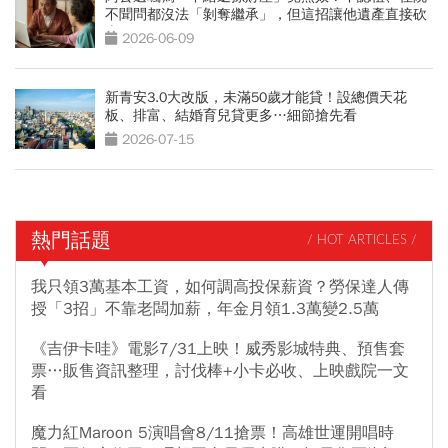
不聞問都沒法「剝奪繼承」，但這招讓他遺產直接砍
半
2026-06-09
新青安3.0大改版，未滿50歲才能貸！設總價天花
板、排富、結婚育兒貸更多…細節搶先看
2026-07-15
熱門話題
/ HOT ARTICLES /
我只領3萬基本工資，如何調高投保薪資？勞保達人傳
授「3招」不靠老闆加薪，年金月領1.3萬變2.5萬
《吉伊卡哇》電影7/31上映！威秀影城特典、預售套
票…販售資訊整理，討伐棒+小卡必收、上映戲院一文
看
魔力紅Maroon 5演唱會8/11搶票！高雄世運開唱時