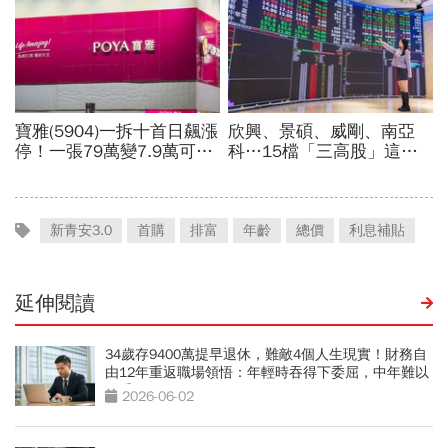
新青安3.0
首購
排富
年齡
總價
利息補貼
延伸閱讀
34歲存9400萬提早退休，難敵4個人生現實！財務自
由12年重返職場領悟：年輕時吞得下委屈，中年難以
忍受
2026-06-02