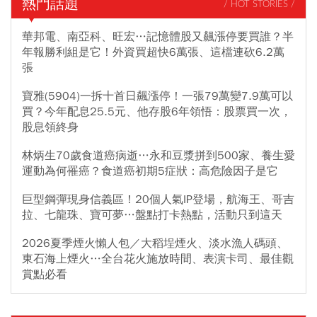
熱門話題
/ HOT STORIES /
華邦電、南亞科、旺宏…記憶體股又飆漲停要買誰？半
年報勝利組是它！外資買超快6萬張、這檔連砍6.2萬
張
寶雅(5904)一拆十首日飆漲停！一張79萬變7.9萬可以
買？今年配息25.5元、他存股6年領悟：股票買一次，
股息領終身
林炳生70歲食道癌病逝…永和豆漿拼到500家、養生愛
運動為何罹癌？食道癌初期5症狀：高危險因子是它
巨型鋼彈現身信義區！20個人氣IP登場，航海王、哥吉
拉、七龍珠、寶可夢…盤點打卡熱點，活動只到這天
2026夏季煙火懶人包／大稻埕煙火、淡水漁人碼頭、
東石海上煙火…全台花火施放時間、表演卡司、最佳觀
賞點必看