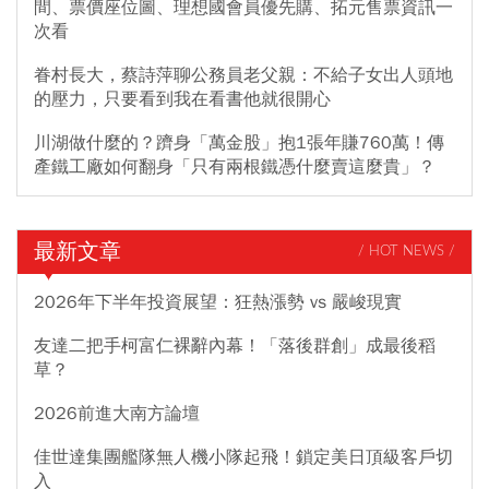
間、票價座位圖、理想國會員優先購、拓元售票資訊一
次看
眷村長大，蔡詩萍聊公務員老父親：不給子女出人頭地
的壓力，只要看到我在看書他就很開心
川湖做什麼的？躋身「萬金股」抱1張年賺760萬！傳
產鐵工廠如何翻身「只有兩根鐵憑什麼賣這麼貴」？
最新文章
/ HOT NEWS /
2026年下半年投資展望：狂熱漲勢 vs 嚴峻現實
友達二把手柯富仁裸辭內幕！「落後群創」成最後稻
草？
2026前進大南方論壇
佳世達集團艦隊無人機小隊起飛！鎖定美日頂級客戶切
入