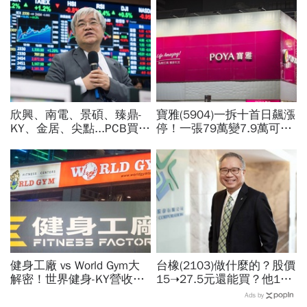
欣興、南電、景碩、臻鼎-
寶雅(5904)一拆十首日飆漲
KY、金居、尖點...PCB買誰
停！一張79萬變7.9萬可以
最賺？杜金龍點名「這檔」
買？今年配息25.5元、他
11月末升段首選，V轉反彈
存股6年領悟：股票買一
最快
次，股息領終身
健身工廠 vs World Gym大
台橡(2103)做什麼的？股價
解密！世界健身-KY營收大
15➝27.5元還能買？他19
勝，獲利卻輸給柏文？教練
元賣掉捶心肝...連拉2根漲
Ads by
課、會籍…誰才是真正賺錢
停為何突然爆發？老傳產翻