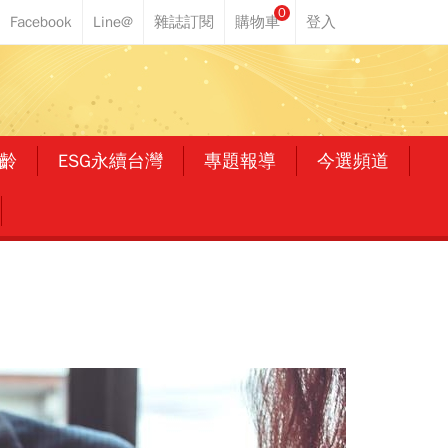
0
齡
ESG永續台灣
專題報導
今選頻道