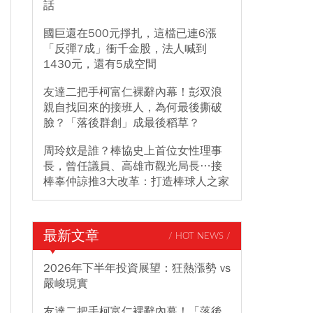
話
國巨還在500元掙扎，這檔已連6漲
「反彈7成」衝千金股，法人喊到
1430元，還有5成空間
友達二把手柯富仁裸辭內幕！彭双浪
親自找回來的接班人，為何最後撕破
臉？「落後群創」成最後稻草？
周玲妏是誰？棒協史上首位女性理事
長，曾任議員、高雄市觀光局長…接
棒辜仲諒推3大改革：打造棒球人之家
最新文章
/ HOT NEWS /
2026年下半年投資展望：狂熱漲勢 vs
嚴峻現實
友達二把手柯富仁裸辭內幕！「落後