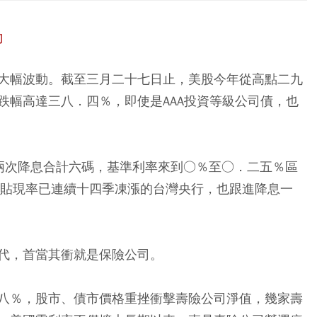
力
大幅波動。截至三月二十七日止，美股今年從高點二九
跌幅高達三八．四％，即使是AAA投資等級公司債，也
續兩次降息合計六碼，基準利率來到○％至○．二五％區
重貼現率已連續十四季凍漲的台灣央行，也跟進降息一
代，首當其衝就是保險公司。
八％，股市、債市價格重挫衝擊壽險公司淨值，幾家壽