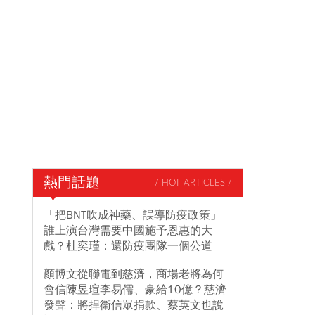
熱門話題
/ HOT ARTICLES /
「把BNT吹成神藥、誤導防疫政策」
誰上演台灣需要中國施予恩惠的大
戲？杜奕瑾：還防疫團隊一個公道
顏博文從聯電到慈濟，商場老將為何
會信陳昱瑄李易儒、豪給10億？慈濟
發聲：將捍衛信眾捐款、蔡英文也說