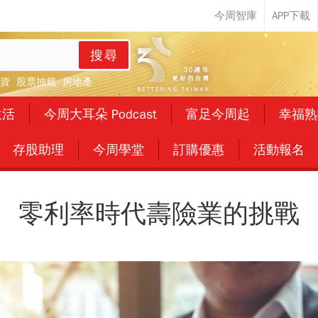
搜尋
資
股票抽籤
房地產
生活
今周大耳朵 Podcast
富足今周起
幸福熟
存股助理
今周學堂
訂購優惠
活動報名
零利率時代壽險業的挑戰