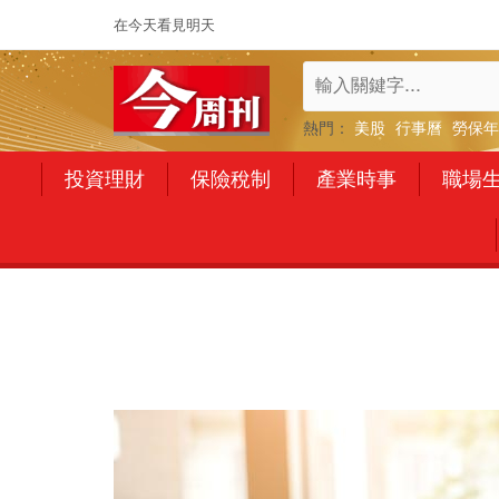
在今天看見明天
熱門：
美股
行事曆
勞保年
投資理財
保險稅制
產業時事
職場