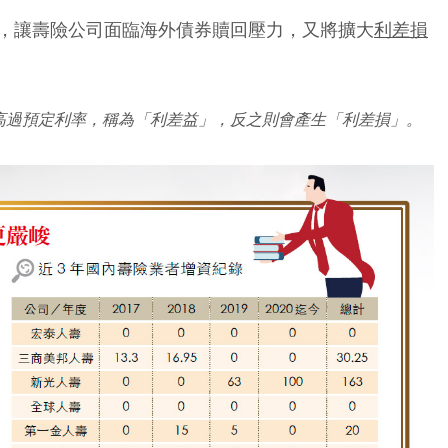
，讓壽險公司面臨海外債券贖回壓力，又將擴大
利差損
高過預定利率，稱為「利差益」，反之則會產生「利差損」。