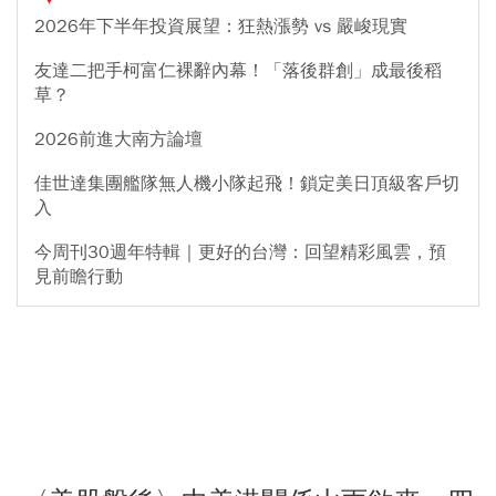
2026年下半年投資展望：狂熱漲勢 vs 嚴峻現實
友達二把手柯富仁裸辭內幕！「落後群創」成最後稻
草？
2026前進大南方論壇
佳世達集團艦隊無人機小隊起飛！鎖定美日頂級客戶切
入
今周刊30週年特輯｜更好的台灣：回望精彩風雲，預
見前瞻行動