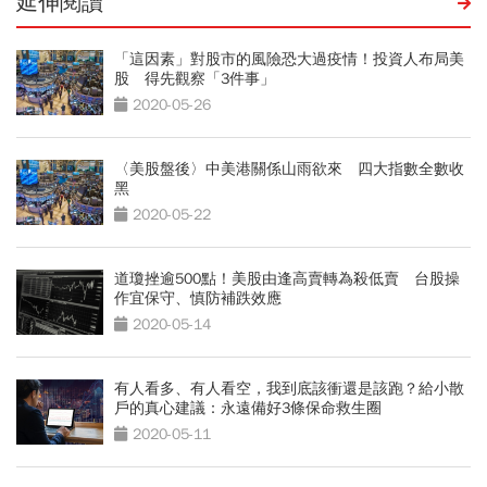
延伸閱讀
「這因素」對股市的風險恐大過疫情！投資人布局美
股 得先觀察「3件事」
2020-05-26
〈美股盤後〉中美港關係山雨欲來 四大指數全數收
黑
2020-05-22
道瓊挫逾500點！美股由逢高賣轉為殺低賣 台股操
作宜保守、慎防補跌效應
2020-05-14
有人看多、有人看空，我到底該衝還是該跑？給小散
戶的真心建議：永遠備好3條保命救生圈
2020-05-11