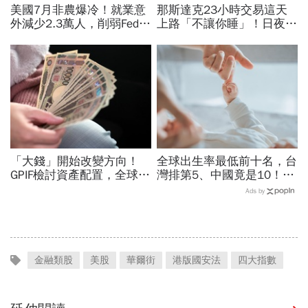
美國7月非農爆冷！就業意
那斯達克23小時交易這天
外減少2.3萬人，削弱Fed升
上路「不讓你睡」！日夜盤
息機率...金價大漲逾7%，
時間、新舊制差異…圈內人
創7個月來最佳單周
喊：下單前注意一風險
「大錢」開始改變方向！
全球出生率最低前十名，台
GPIF檢討資產配置，全球資
灣排第5、中國竟是10！亞
金流向恐迎重大變局
洲4國入榜「無聲危機」，
Ads by
經濟壓力成天然避孕藥？
金融類股
美股
華爾街
港版國安法
四大指數