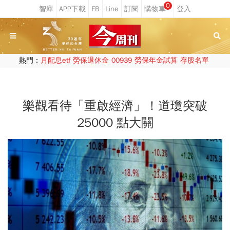
0
熱門：
月配息etf
勞保退休金
00939
勞保年金試算
存股名單
樂觀看待「重啟經濟」！道瓊突破
25000 點大關