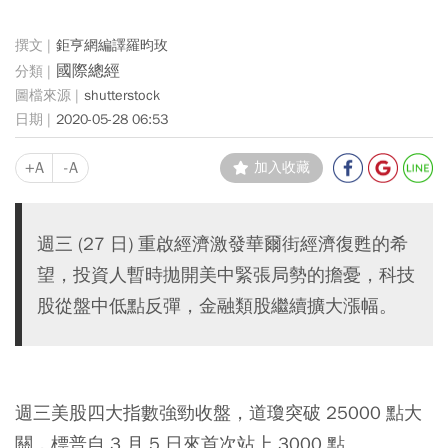
鉅亨網編譯羅昀玫
國際總經
shutterstock
2020-05-28 06:53
+A
-A
加入收藏
週三 (27 日) 重啟經濟激發華爾街經濟復甦的希
望，投資人暫時拋開美中緊張局勢的擔憂，科技
股從盤中低點反彈，金融類股繼續擴大漲幅。
週三美股四大指數強勁收盤，道瓊突破 25000 點大
關，標普自 3 月 5 日來首次站上 3000 點。