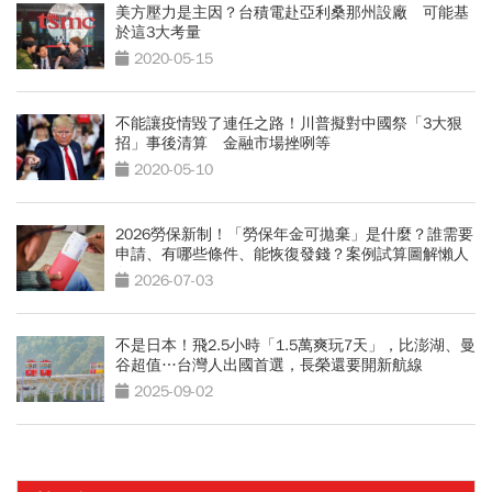
美方壓力是主因？台積電赴亞利桑那州設廠 可能基
於這3大考量
2020-05-15
不能讓疫情毀了連任之路！川普擬對中國祭「3大狠
招」事後清算 金融市場挫咧等
2020-05-10
2026勞保新制！「勞保年金可拋棄」是什麼？誰需要
申請、有哪些條件、能恢復發錢？案例試算圖解懶人
包
2026-07-03
不是日本！飛2.5小時「1.5萬爽玩7天」，比澎湖、曼
谷超值…台灣人出國首選，長榮還要開新航線
2025-09-02