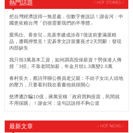
熱門話題
/ HOT STORIES /
把台灣經濟說得一無是處，但數字會說話！謝金河：中
國更依賴台灣「仍很需要我們的半導體」
愛馬仕、香奈兒...兆基李建成涉吞7億送前妻滿屋精
品，遭羈押禁見！宏碁李文詳當董座才2天閃辭：發現
內部缺失
我只領3萬基本工資，如何調高投保薪資？勞保達人傳
授「3招」不靠老闆加薪，年金月領1.3萬變2.5萬
眷村長大，蔡詩萍聊公務員老父親：不給子女出人頭地
的壓力，只要看到我在看書他就很開心
慈濟遭詐騙10億，蔣萬安稱「政府買夠疫苗，民間就
不用採購」！謝金河：這句話說得不夠公道
最新文章
/ HOT NEWS /