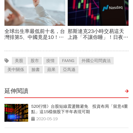
美股
股市
疫情
FAANG
外國公司問責法
美中關係
臉書
蘋果
亞馬遜
延伸閱讀
520行情》台股短線震盪難避免 投資布局「留意4重
點」這15檔個股下半年表現可期
2020-05-19