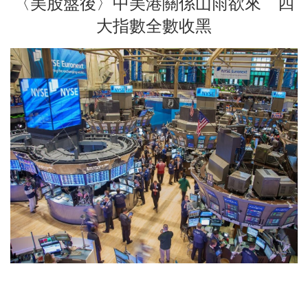
〈美股盤後〉中美港關係山雨欲來 四
大指數全數收黑