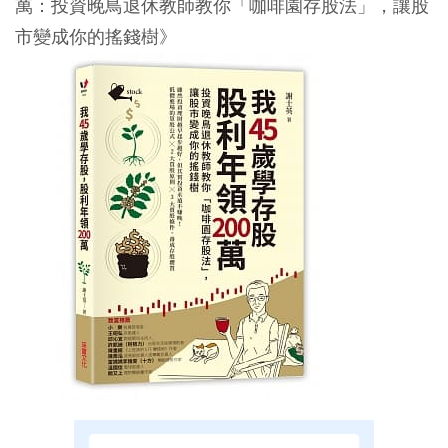
萬：投資晚鳥退休教師教你「咖啡園存股法」，讓股
市變成你的搖錢樹》