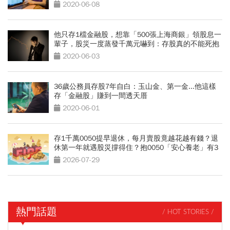
2020-06-08
他只存1檔金融股，想靠「500張上海商銀」領股息一
輩子，股災一度蒸發千萬元嚇到：存股真的不能死抱
2020-06-03
36歲公務員存股7年自白：玉山金、第一金...他這樣
存「金融股」賺到一間透天厝
2020-06-01
存1千萬0050提早退休，每月賣股竟越花越有錢？退
休第一年就遇股災撐得住？抱0050「安心養老」有3
條件
2026-07-29
熱門話題
/ HOT STORIES /