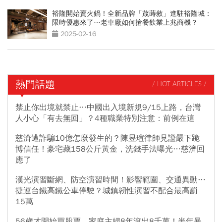
裕隆開始賣火鍋！全新品牌「荿蒔敘」進駐裕隆城：
限時優惠來了…老車廠如何搶餐飲業上兆商機？
2025-02-16
熱門話題
/ HOT ARTICLES /
禁止你出境就禁止…中國出入境新規9/15上路，台灣
人小心「有去無回」？4種職業特別注意：前例在這
慈濟遭詐騙10億怎麼發生的？陳昱瑄律師見證嚴下跪
博信任！豪宅藏158公斤黃金，洗錢手法曝光…慈濟回
應了
漢光演習斷網、防空演習時間！影響範圍、交通異動…
捷運台鐵高鐵公車停駛？城鎮韌性演習不配合最高罰
15萬
56歲才開始買股票，家庭主婦8年滾出8千萬！半年暴