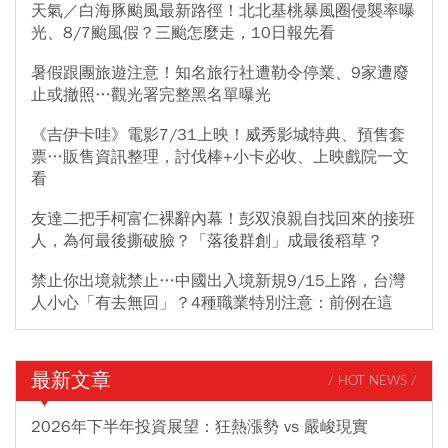
天氣／白海豚颱風最新路徑！北北基桃暴風圈侵襲率曝
光、8/7颱風假？三颱怎麼走，10日報先看
暑假跟團旅遊注意！知名旅行社遭勒令停業、9家遭廢
止或撤照…觀光署完整黑名單曝光
《吉伊卡哇》電影7/31上映！威秀影城特典、預售套
票…販售資訊整理，討伐棒+小卡必收、上映戲院一文
看
友達二把手柯富仁裸辭內幕！彭双浪親自找回來的接班
人，為何最後撕破臉？「落後群創」成最後稻草？
禁止你出境就禁止…中國出入境新規9/15上路，台灣
人小心「有去無回」？4種職業特別注意：前例在這
最新文章
/ HOT NEWS /
2026年下半年投資展望：狂熱漲勢 vs 嚴峻現實