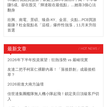
賺5成、卻在股災「輝達殺在最低點」...她靠3個心法
翻身
欣興、南電、景碩、臻鼎-KY、金居、尖點...PCB買誰
最賺？杜金龍點名「這檔」爆炸性強漲，11月末升段
首選
最新文章
/ HOT NEWS /
2026年下半年投資展望：狂熱漲勢 vs 嚴峻現實
友達二把手柯富仁裸辭內幕！「落後群創」成最後稻
草？
2026前進大南方論壇
佳世達集團艦隊無人機小隊起飛！鎖定美日頂級客戶切
入