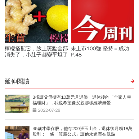
延伸閱讀
3招讓父母擁有10萬元月退俸！退休後的「全家人幸
福理財」，我也希望像父親那樣經濟無憂
2022-07-28
45歲才學存股，他存200張玉山金，退休後月領18萬
股利：一條「算股公式」讓他永遠買在低點