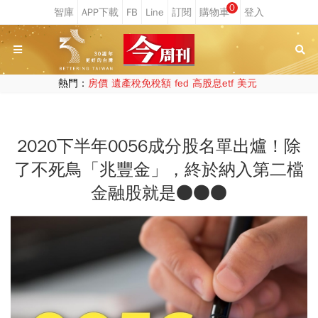
0
熱門：
房價
遺產稅免稅額
fed
高股息etf
美元
2020下半年0056成分股名單出爐！除
了不死鳥「兆豐金」，終於納入第二檔
金融股就是●●●