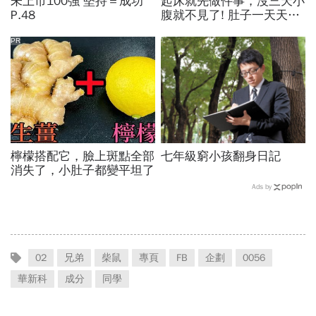
未上市100強 堅持＝成功
起床就先做件事，沒三天小
P.48
腹就不見了! 肚子一天天變
小！
PR
檸檬搭配它，臉上斑點全部
七年級窮小孩翻身日記
消失了，小肚子都變平坦了
Ads by
02
兄弟
柴鼠
專頁
FB
企劃
0056
華新科
成分
同學