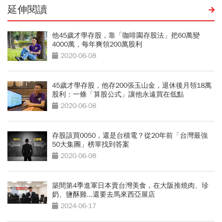
延伸閱讀
他45歲才學存股，靠「咖啡園存股法」把60萬變
4000萬，每年爽領200萬股利
2020-06-08
45歲才學存股，他存200張玉山金，退休後月領18萬
股利：一條「算股公式」讓他永遠買在低點
2020-06-08
存股該買0050，還是台積電？從20年前「台灣最強
50大集團」榜單找到答案
2020-06-08
築間第4季進軍日本賣台灣美食，在大阪推燒肉、珍
奶、鹽酥雞...還要去馬來西亞展店
2024-06-17