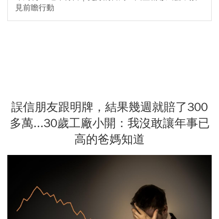
見前瞻行動
誤信朋友跟明牌，結果幾週就賠了300
多萬...30歲工廠小開：我沒敢讓年事已
高的爸媽知道