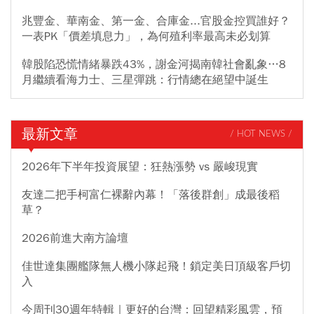
兆豐金、華南金、第一金、合庫金...官股金控買誰好？
一表PK「價差填息力」，為何殖利率最高未必划算
韓股陷恐慌情緒暴跌43%，謝金河揭南韓社會亂象…8
月繼續看海力士、三星彈跳：行情總在絕望中誕生
最新文章
/ HOT NEWS /
2026年下半年投資展望：狂熱漲勢 vs 嚴峻現實
友達二把手柯富仁裸辭內幕！「落後群創」成最後稻
草？
2026前進大南方論壇
佳世達集團艦隊無人機小隊起飛！鎖定美日頂級客戶切
入
今周刊30週年特輯｜更好的台灣：回望精彩風雲，預