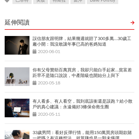
巴菲特
美股
特斯拉
當沖
Dave Portnoy
延伸閱讀
誤信朋友跟明牌，結果幾週就賠了300多萬...30歲工
廠小開：我沒敢讓年事已高的爸媽知道
2020-06-01
你有父母贊助百萬買房，我卻只能白手起家...貧富差
距早不是隨口說說，中產階級也開始分上與下
2020-05-18
有人看多、有人看空，我到底該衝還是該跑？給小散
戶的真心建議：永遠備好3條保命救生圈
2020-05-11
33歲男問：看好反彈行情，能用150萬買房頭期款賭
一把嗎？有這種想法，就算賺也是一顆未爆彈