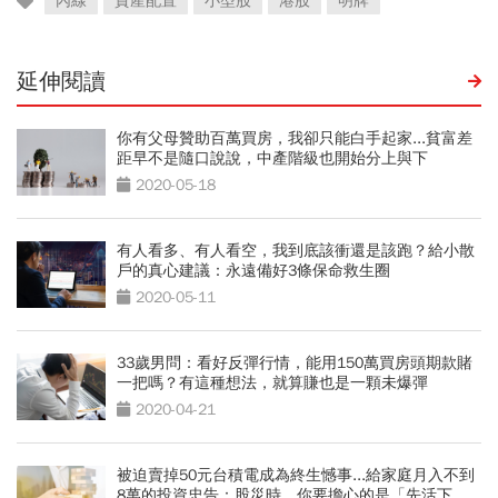
內線
資產配置
小型股
港股
明牌
延伸閱讀
你有父母贊助百萬買房，我卻只能白手起家...貧富差
距早不是隨口說說，中產階級也開始分上與下
2020-05-18
有人看多、有人看空，我到底該衝還是該跑？給小散
戶的真心建議：永遠備好3條保命救生圈
2020-05-11
33歲男問：看好反彈行情，能用150萬買房頭期款賭
一把嗎？有這種想法，就算賺也是一顆未爆彈
2020-04-21
被迫賣掉50元台積電成為終生憾事...給家庭月入不到
8萬的投資忠告：股災時，你要擔心的是「先活下