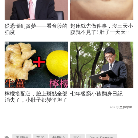
從恐懼到貪婪——看台股的
起床就先做件事，沒三天小
強度
腹就不見了! 肚子一天天變
小！
PR
檸檬搭配它，臉上斑點全部
七年級窮小孩翻身日記
消失了，小肚子都變平坦了
Ads by