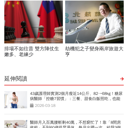
延伸閱讀
43歲護理師實測2個月瘦近14公斤、82→68kg！糖尿
病醫師「控糖7習慣」：三餐、甜食白飯照吃，也能
瘦身減脂
2026-03-18
醫師月入百萬腰斬剩40萬，不想窮忙了！靠「8間房
收租」不到60歲提早退休、每月出國一次，給我3個