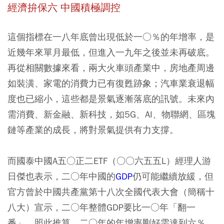
經濟拚保六 中國積極調控
這個指標在一八年底曾出現低於一○％的年增率，是
近幾年來單月最低，但進入一九年之後並未再破底。
再從相關數據來看，兩大火車頭產業中，房地產周邊
如裝潢、家電的消費力已有復甦跡象；汽車業衰退幅
度也已縮小，這些都是景氣逐漸落底的訊號。未來內
需消費、新金融、新科技，如5G、AI、物聯網、區塊
鏈等產業的成長，將對景氣提供有力支撐。
而國泰中國A五○正二ETF（○○六五五L）經理人游
日傑也表示，二○年中國的
GDP
仍可能繼續放緩，但
官方曾於中國共產黨第十八次全國代表大會（簡稱十
八大）宣示，二○年整體GDP要比一○年「翻一
番」。照此推算，二○年的年增率剛好需達到六％