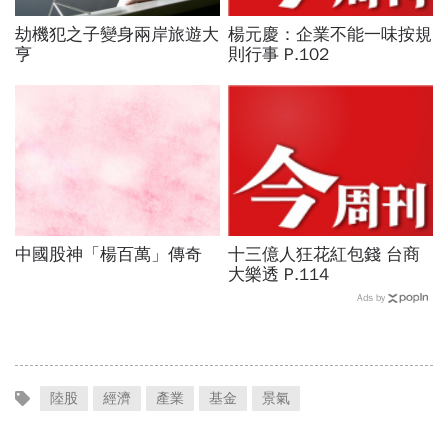
劫機犯之子變身兩岸旅遊大
楊元慶：企業不能一味按規
亨
則行事 P.102
中國股神「楊百萬」傳奇
十三億人狂花紅包錢 台商
大樂透 P.114
Ads by
陸股
經濟
產業
基金
景氣