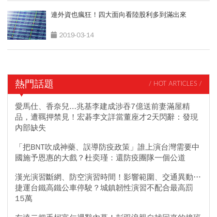
連外資也瘋狂！四大面向看陸股利多到滿出來
2019-03-14
熱門話題
/ HOT ARTICLES /
愛馬仕、香奈兒...兆基李建成涉吞7億送前妻滿屋精
品，遭羈押禁見！宏碁李文詳當董座才2天閃辭：發現
內部缺失
「把BNT吹成神藥、誤導防疫政策」誰上演台灣需要中
國施予恩惠的大戲？杜奕瑾：還防疫團隊一個公道
漢光演習斷網、防空演習時間！影響範圍、交通異動…
捷運台鐵高鐵公車停駛？城鎮韌性演習不配合最高罰
15萬