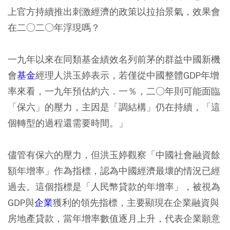
上官方持續推出刺激經濟的政策以拉抬景氣，效果會
在二○二○年浮現嗎？
一九年以來在同類基金績效名列前茅的群益中國新機
會
基金
經理人洪玉婷表示，若僅從中國整體GDP年增
率來看，一九年預估約六．一％，二○年則可能面臨
「保六」的壓力，主因是「調結構」仍在持續，「這
個轉型的過程還需要時間。」
儘管有保六的壓力，但洪玉婷觀察「中國社會融資餘
額年增率」作為指標，認為中國經濟最壞的情況已經
過去。這個指標是「人民幣貸款的年增率」，被視為
GDP與
企業
獲利的領先指標，主要顯現在企業融資與
房地產貸款，當年增率數值逐月上升，代表企業願意