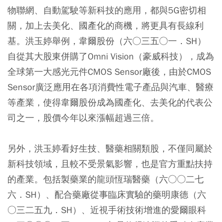
物聯網、自動駕駛等新科技的應用，都與5G密切相
關，加上去美化、國產化的商機，將更具有長線利
基。洪玉婷舉例，韋爾股份（六○三五○一．SH）
自從其大股東併購了Omni Vision（豪威科技），成為
全球第一大感光元件CMOS Sensor廠後，由於CMOS
Sensor廣泛應用在各項消費性電子產品與汽車、醫療
等產業，使得韋爾股份成為國產化、去美化的代表公
司之一，股價今年以來漲幅超過三倍。
另外，洪玉婷看好生技、醫藥相關類股，不僅同屬於
新科技領域，且較不受景氣影響，也是官方重點扶持
的產業。包括製藥業的龍頭恆瑞醫藥（六○○二七
六．SH）、配合藥廠從事臨床實驗的藥明康德（六
○三二五九．SH）、近視手術技術增進的愛爾眼科