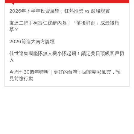
2026年下半年投資展望：狂熱漲勢 vs 嚴峻現實
友達二把手柯富仁裸辭內幕！「落後群創」成最後稻
草？
2026前進大南方論壇
佳世達集團艦隊無人機小隊起飛！鎖定美日頂級客戶切
入
今周刊30週年特輯｜更好的台灣：回望精彩風雲，預
見前瞻行動