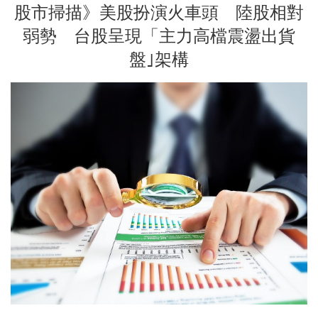
股市掃描》美股扮演火車頭 陸股相對
弱勢 台股呈現「主力高檔震盪出貨
盤｣架構