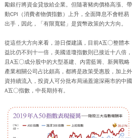
勵銀行將資金貸放給企業。但隨著豬肉價格高漲、帶
動CPI（消費者物價指數）上升，全面降息不會輕易
出手，因此，「有限寬鬆」是貨幣政策的大方向。
從這些大方向來看，游日傑建議，目前A五○整體本
益比仍不到十一倍，美國道瓊指數則已接近十八倍，
且A五○成分股中的大型基建、內需藍籌、新興戰略
產業相關公司占比頗高，都將是政策受惠股，加上外
資持續流入，投資人可分批布局涵蓋滬深兩市的中國
A五○指數，中長期持有。