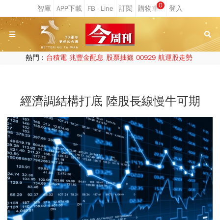
0
熱門：
台積電
兆豐金配息
股票抽籤
00929
航運股走勢
經濟調結構打底 陸股長線慢牛可期