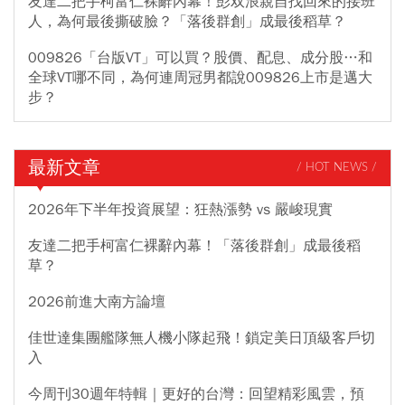
友達二把手柯富仁裸辭內幕！彭双浪親自找回來的接班
人，為何最後撕破臉？「落後群創」成最後稻草？
009826「台版VT」可以買？股價、配息、成分股…和
全球VT哪不同，為何連周冠男都說009826上市是邁大
步？
最新文章
/ HOT NEWS /
2026年下半年投資展望：狂熱漲勢 vs 嚴峻現實
友達二把手柯富仁裸辭內幕！「落後群創」成最後稻
草？
2026前進大南方論壇
佳世達集團艦隊無人機小隊起飛！鎖定美日頂級客戶切
入
今周刊30週年特輯｜更好的台灣：回望精彩風雲，預