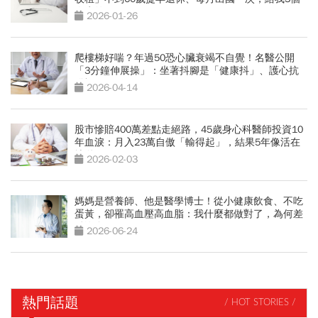
人生啟示
2026-01-26
爬樓梯好喘？年過50恐心臟衰竭不自覺！名醫公開
「3分鐘伸展操」：坐著抖腳是「健康抖」、護心抗
發福
2026-04-14
股市慘賠400萬差點走絕路，45歲身心科醫師投資10
年血淚：月入23萬自傲「輸得起」，結果5年像活在
地獄
2026-02-03
媽媽是營養師、他是醫學博士！從小健康飲食、不吃
蛋黃，卻罹高血壓高血脂：我什麼都做對了，為何差
點沒命？
2026-06-24
熱門話題
/ HOT STORIES /