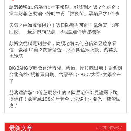
慈濟被騙10億為何5年不報警、錢找到才認？他好奇：
當年財報怎麼編…陳時中背「擋疫苗」黑鍋只求1件事
天氣／白海豚慢慢跳！週日陸警有可能？氣象署「3字
回應」...最新風雨預測，8地區達停班課標準
顏博文從聯電到慈濟，商場老將為何會信陳昱瑄李易
儒、豪給10億？慈濟發聲：將捍衛信眾捐款、蔡英文
也說話
BIGBANG演唱會台灣時間、票價、座位圖出爐！實名制
台北高雄4場搶票日期、售票平台…GD/大聲/太陽全來
了
慈濟遭詐騙10億怎麼發生的？陳昱瑄律師見證嚴下跪
博信任！豪宅藏158公斤黃金，洗錢手法曝光…慈濟回
應了
最新文章
/ HOT NEWS /