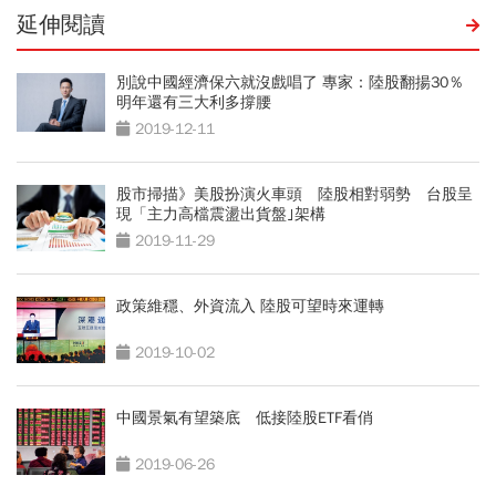
延伸閱讀
別說中國經濟保六就沒戲唱了 專家：陸股翻揚30％
明年還有三大利多撐腰
2019-12-11
股市掃描》美股扮演火車頭 陸股相對弱勢 台股呈
現「主力高檔震盪出貨盤｣架構
2019-11-29
政策維穩、外資流入 陸股可望時來運轉
2019-10-02
中國景氣有望築底 低接陸股ETF看俏
2019-06-26