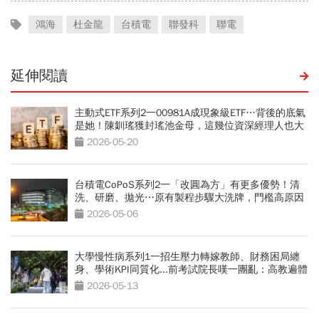
鴻海
杜金龍
台積電
聯發科
聯電
延伸閱讀
主動式ETF系列2一00981A成現象級ETF…背後的底氣
是她！陳釧瑤獲封瑤池金母，這幾位資深經理人也大
有來頭
2026-05-20
台積電CoPoS系列2一「改圓為方」有更多優勢！清
洗、研磨、拋光⋯原有製程步驟大洗牌，門檻高原因
曝光
2026-05-06
大學慢性病系列1一招生壓力轉嫁教師、財務困局纏
身、學術KPI同質化...前考試院長嘆一團亂：高教遍體
鱗傷
2026-05-13