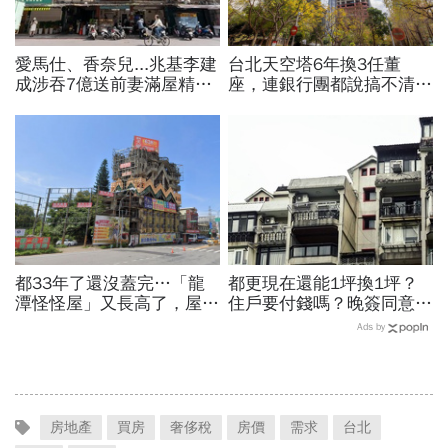
愛馬仕、香奈兒...兆基李建
台北天空塔6年換3任董
成涉吞7億送前妻滿屋精
座，連銀行團都說搞不清楚
品，遭羈押禁見！宏碁李文
「背後投資關係」…獨家起
詳當董座才2天閃辭：發現
底香港神祕大股東
內部缺失
都33年了還沒蓋完…「龍
都更現在還能1坪換1坪？
潭怪怪屋」又長高了，屋主
住戶要付錢嗎？晚簽同意書
砸上億「心血來潮想蓋就會
分更多？租金補貼1個月多
Ads by
蓋」原因曝光
少？7個關鍵問題全面解答
房地產
買房
奢侈稅
房價
需求
台北