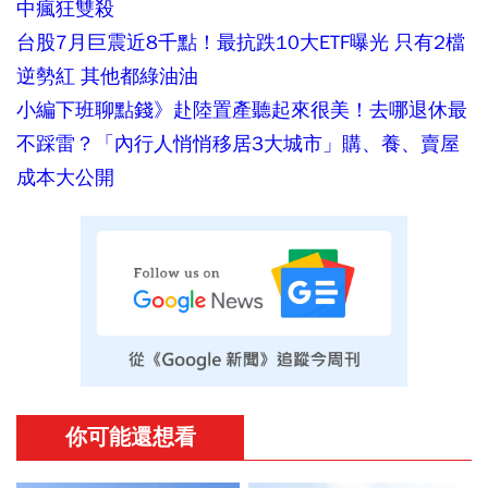
中瘋狂雙殺
台股7月巨震近8千點！最抗跌10大ETF曝光 只有2檔
逆勢紅 其他都綠油油
小編下班聊點錢》赴陸置產聽起來很美！去哪退休最
不踩雷？「內行人悄悄移居3大城市」購、養、賣屋
成本大公開