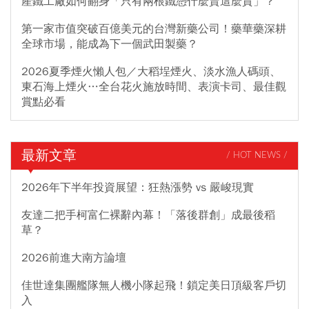
產鐵工廠如何翻身「只有兩根鐵憑什麼賣這麼貴」？
第一家市值突破百億美元的台灣新藥公司！藥華藥深耕
全球市場，能成為下一個武田製藥？
2026夏季煙火懶人包／大稻埕煙火、淡水漁人碼頭、
東石海上煙火…全台花火施放時間、表演卡司、最佳觀
賞點必看
最新文章
/ HOT NEWS /
2026年下半年投資展望：狂熱漲勢 vs 嚴峻現實
友達二把手柯富仁裸辭內幕！「落後群創」成最後稻
草？
2026前進大南方論壇
佳世達集團艦隊無人機小隊起飛！鎖定美日頂級客戶切
入