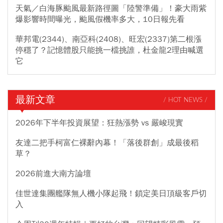
天氣／白海豚颱風最新路徑圖「陸警準備」！豪大雨紫
爆影響時間曝光，颱風假機率多大，10日報先看
華邦電(2344)、南亞科(2408)、旺宏(2337)第二根漲
停穩了？記憶體股只能挑一檔挑誰，杜金龍2理由喊選
它
最新文章
/ HOT NEWS /
2026年下半年投資展望：狂熱漲勢 vs 嚴峻現實
友達二把手柯富仁裸辭內幕！「落後群創」成最後稻
草？
2026前進大南方論壇
佳世達集團艦隊無人機小隊起飛！鎖定美日頂級客戶切
入