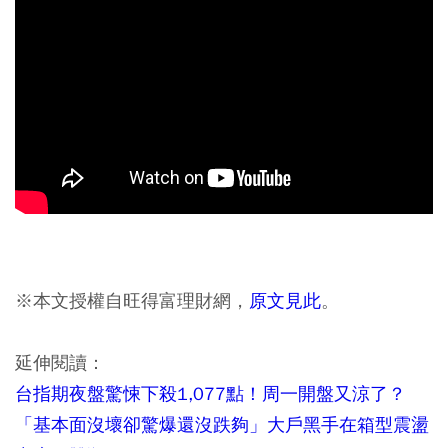
※本文授權自旺得富理財網，
原文見此
。
延伸閱讀：
台指期夜盤驚悚下殺1,077點！周一開盤又涼了？
「基本面沒壞卻驚爆還沒跌夠」大戶黑手在箱型震盪