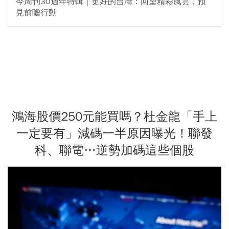
今周刊30週年特輯｜更好的台灣：回望精彩風雲，預
見前瞻行動
鴻海股價250元能買嗎？杜金龍「手上
一定要有」減碼一半原因曝光！聯發
科、聯電…逆勢加碼這些個股