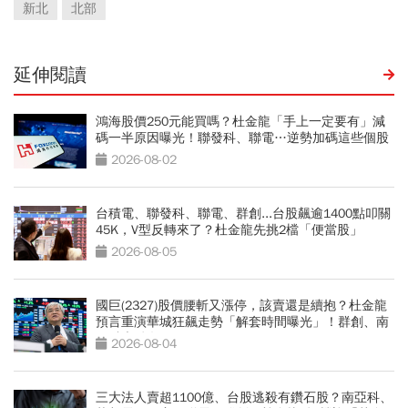
新北
北部
延伸閱讀
鴻海股價250元能買嗎？杜金龍「手上一定要有」減
碼一半原因曝光！聯發科、聯電…逆勢加碼這些個股
2026-08-02
台積電、聯發科、聯電、群創...台股飆逾1400點叩關
45K，V型反轉來了？杜金龍先挑2檔「便當股」
2026-08-05
國巨(2327)股價腰斬又漲停，該賣還是續抱？杜金龍
預言重演華城狂飆走勢「解套時間曝光」！群創、南
亞科也點名
2026-08-04
三大法人賣超1100億、台股逃殺有鑽石股？南亞科、