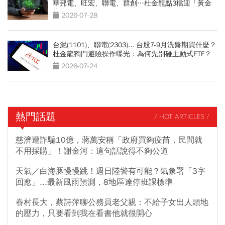
華邦電、旺宏、聯電、群創…杜金龍點3檔迎「黃金
坑」買點
2026-07-28
台泥(1101)、聯電(2303)... 台股7-9月洗盤期買什麼？
杜金龍獨門避險操作曝光：為何先別碰主動式ETF？
2026-07-24
熱門話題
/ HOT ARTICLES /
慈濟遭詐騙10億，蔣萬安稱「政府買夠疫苗，民間就
不用採購」！謝金河：這句話說得不夠公道
天氣／白海豚慢慢跳！週日陸警有可能？氣象署「3字
回應」...最新風雨預測，8地區達停班課標準
眷村長大，蔡詩萍聊公務員老父親：不給子女出人頭地
的壓力，只要看到我在看書他就很開心