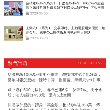
台積電CoPoS系列1一什麼是CoPoS、和CoWoS差在
哪？讓魏哲家對供應鏈下封口令...解密神山下張王牌
2026-05-06
主動式ETF系列1一交易即時、主動選股兩大優勢！瑤
池金母、恩主公...投信搶派明星經理人較勁
2026-05-20
熱門話題
/ HOT STORIES /
慈濟被騙10億為何5年不報警、錢找到才認？他好奇：
當年財報怎麼編…陳時中背「擋疫苗」黑鍋只求1件事
國巨還在500元掙扎，這檔已連6漲「反彈7成」衝千金
股，法人喊到1430元，還有5成空間
川湖做什麼的？躋身「萬金股」抱1張年賺760萬！傳