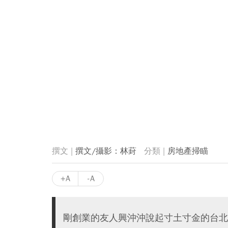
撰文/攝影：林葑
房地產掃瞄
+A
-A
剛創業的友人興沖沖說起寸土寸金的台北