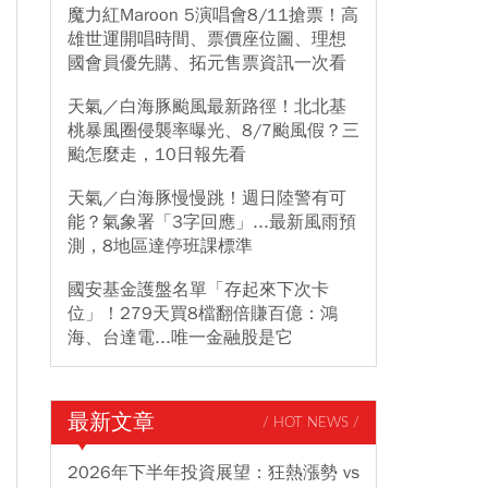
魔力紅Maroon 5演唱會8/11搶票！高
雄世運開唱時間、票價座位圖、理想
國會員優先購、拓元售票資訊一次看
天氣／白海豚颱風最新路徑！北北基
桃暴風圈侵襲率曝光、8/7颱風假？三
颱怎麼走，10日報先看
天氣／白海豚慢慢跳！週日陸警有可
能？氣象署「3字回應」...最新風雨預
測，8地區達停班課標準
國安基金護盤名單「存起來下次卡
位」！279天買8檔翻倍賺百億：鴻
海、台達電...唯一金融股是它
最新文章
/ HOT NEWS /
2026年下半年投資展望：狂熱漲勢 vs