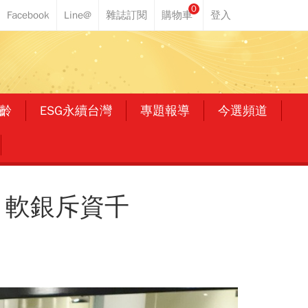
0
齡
ESG永續台灣
專題報導
今選頻道
 軟銀斥資千