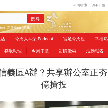
搜尋
fed
高股息etf
美元
生活
今周大耳朵 Podcast
富足今周起
幸福熟
存股助理
今周學堂
訂購優惠
活動報名
信義區A辦？共享辦公室正夯
億搶投