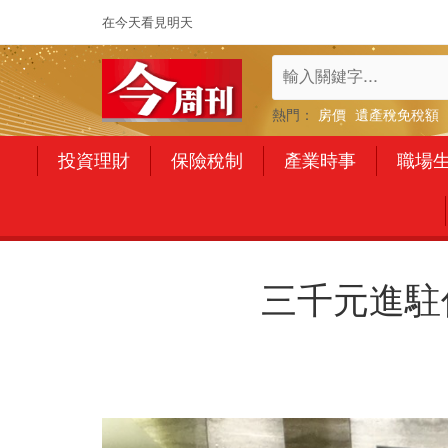
在今天看見明天
熱門：
房價
遺產稅免稅額
投資理財
保險稅制
產業時事
職場
三千元進駐