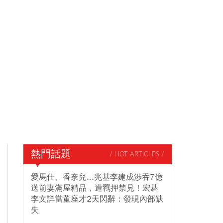
熱門話題
/ HOT ARTICLES /
愛馬仕、香奈兒...兆基李建成涉吞7億
送前妻滿屋精品，遭羈押禁見！宏碁
李文詳當董座才2天閃辭：發現內部缺
失