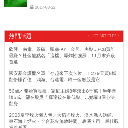
2017-08-22
熱門話題
/ HOT ARTICLES /
欣興、南電、景碩、臻鼎-KY、金居、尖點...PCB買誰
最賺？杜金龍點名「這檔」爆炸性強漲，11月末升段
首選
國安基金護盤名單「存起來下次卡位」！279天買8檔
翻倍賺百億：鴻海、台達電...唯一金融股是它
56歲才開始買股票，家庭主婦8年滾出8千萬！半年暴
賺5成、卻在股災「輝達殺在最低點」...她靠3個心法
翻身
2026夏季煙火懶人包／大稻埕煙火、淡水漁人碼頭、
東石海上煙火…全台花火施放時間、表演卡司、最佳觀
賞點必看