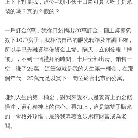
上下下打量我，這位毛頭小伙子口氣可真大呀！是來
鬧的嗎？真的？假的？
一戶訂金2萬，我從口袋掏出20萬訂金，擺上桌霸氣
簽下10戶房子，我相信自己的眼光精準及市調正確，
所以早已先融資準備資金上場。隔天，立刻登報「轉
讓」，不到一個禮拜的時間，十戶全部出清、銷售一
空，賺了25萬。這筆錢就是我的人生第一桶金，在那
個年代，25萬元足以買下一間位於台北市的公寓。
賺到人生的第一桶金，對我來說不只是實質上的金錢
挹注，還有精神上的信心。再加上，這是靠雙手賺來
的，會格外珍惜，最終我靠著逐步累積財富成為老
闆。