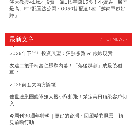
淡大教授41歲才投資，靠1招年賺15％！小資族「勝率
最高」ETF配置法公開：0050搭配這1種「越簡單越好
賺」
最新文章
/ HOT NEWS /
2026年下半年投資展望：狂熱漲勢 vs 嚴峻現實
友達二把手柯富仁裸辭內幕！「落後群創」成最後稻
草？
2026前進大南方論壇
佳世達集團艦隊無人機小隊起飛！鎖定美日頂級客戶切
入
今周刊30週年特輯｜更好的台灣：回望精彩風雲，預
見前瞻行動