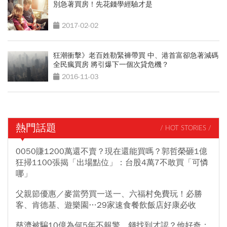
別急著買房！先花錢學經驗才是
2017-02-02
狂潮衝擊》老百姓勒緊褲帶買 中、港首富卻急著減碼
全民瘋買房 將引爆下一個次貸危機？
2016-11-03
熱門話題
/ HOT STORIES /
0050賺1200萬還不賣？現在還能買嗎？郭哲榮砸1億
狂掃1100張揭「出場點位」：台股4萬7不敢買「可憐
哪」
父親節優惠／麥當勞買一送一、六福村免費玩！必勝
客、肯德基、遊樂園…29家速食餐飲飯店好康必收
慈濟被騙10億為何5年不報警、錢找到才認？他好奇：