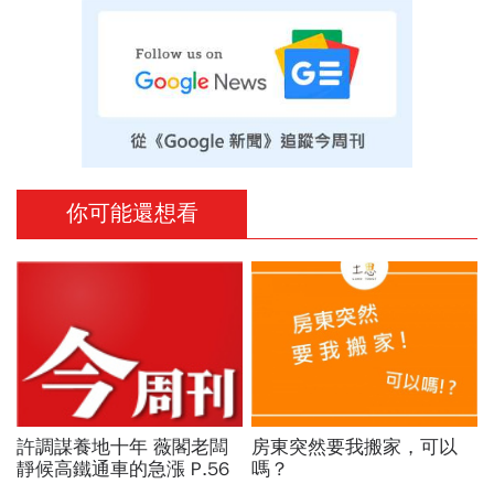
你可能還想看
許調謀養地十年 薇閣老闆
房東突然要我搬家，可以
靜候高鐵通車的急漲 P.56
嗎？