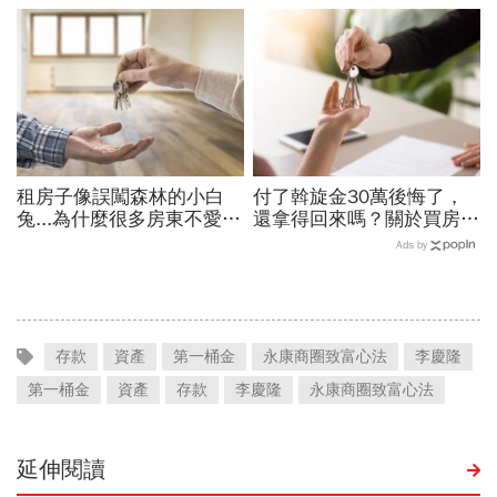
租房子像誤闖森林的小白
付了斡旋金30萬後悔了，
兔...為什麼很多房東不愛簽
還拿得回來嗎？關於買房斡
定型化契約？
旋的八大問題
Ads by
存款
資產
第一桶金
永康商圈致富心法
李慶隆
第一桶金
資產
存款
李慶隆
永康商圈致富心法
延伸閱讀