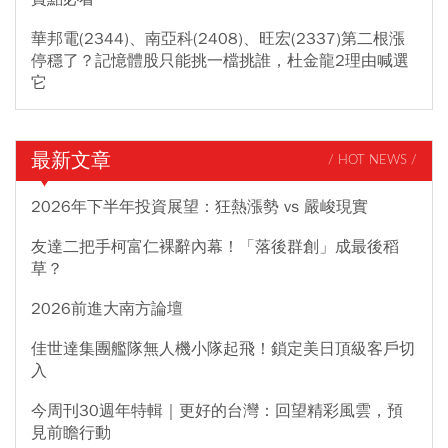
華邦電(2344)、南亞科(2408)、旺宏(2337)第二根漲
停穩了？記憶體股只能挑一檔挑誰，杜金龍2理由喊選
它
最新文章
/ HOT NEWS /
2026年下半年投資展望：狂熱漲勢 vs 嚴峻現實
友達二把手柯富仁裸辭內幕！「落後群創」成最後稻
草？
2026前進大南方論壇
佳世達集團艦隊無人機小隊起飛！鎖定美日頂級客戶切
入
今周刊30週年特輯｜更好的台灣：回望精彩風雲，預
見前瞻行動