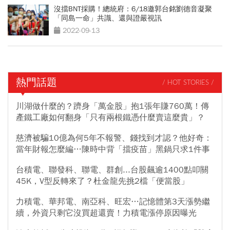
沒擋BNT採購！總統府：6/18邀郭台銘劉德音凝聚
「同島一命」共識、還與證嚴視訊
2022-09-13
熱門話題
/ HOT STORIES /
川湖做什麼的？躋身「萬金股」抱1張年賺760萬！傳
產鐵工廠如何翻身「只有兩根鐵憑什麼賣這麼貴」？
慈濟被騙10億為何5年不報警、錢找到才認？他好奇：
當年財報怎麼編…陳時中背「擋疫苗」黑鍋只求1件事
台積電、聯發科、聯電、群創...台股飆逾1400點叩關
45K，V型反轉來了？杜金龍先挑2檔「便當股」
力積電、華邦電、南亞科、旺宏…記憶體第3天漲勢繼
續，外資只剩它沒買超還賣！力積電漲停原因曝光