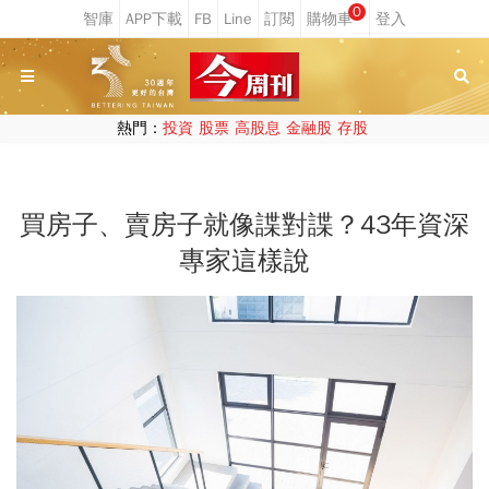
0
熱門：
投資
股票
高股息
金融股
存股
買房子、賣房子就像諜對諜？43年資深
專家這樣說