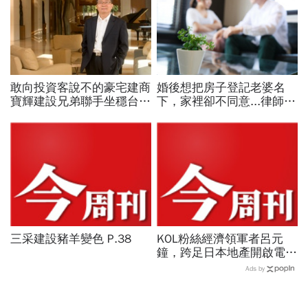
敢向投資客說不的豪宅建商
婚後想把房子登記老婆名
寶輝建設兄弟聯手坐穩台中
下，家裡卻不同意...律師
豪宅一哥
嘆：爸媽給你2千萬，你要
拿什麼給你爸媽？
三采建設豬羊變色 P.38
KOL粉絲經濟領軍者呂元
鐘，跨足日本地產開啟電商
與不動產新篇章
Ads by