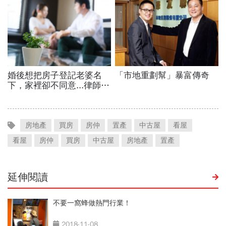
房地產
買房
房仲
置產
中古屋
看屋
看屋
房仲
買房
中古屋
房地產
置產
延伸閱讀
不要一窩蜂做熱門行業！
2018-11-08