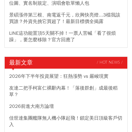
位圖、實名制規定、演唱會歌單懶人包
景碩漲停第三根、南電返千元，欣興快亮燈...3檔我該
買誰？外資先挑它買超了！最新目標價全揭露
LINE這功能置頂5天關不掉！一票人苦喊「看了很煩
躁」，要怎麼移除？官方回應了
最新文章
/ HOT NEWS /
2026年下半年投資展望：狂熱漲勢 vs 嚴峻現實
友達二把手柯富仁裸辭內幕！「落後群創」成最後稻
草？
2026前進大南方論壇
佳世達集團艦隊無人機小隊起飛！鎖定美日頂級客戶切
入