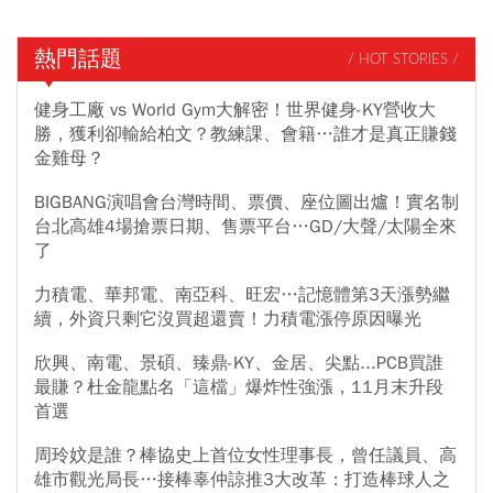
熱門話題
/ HOT STORIES /
健身工廠 vs World Gym大解密！世界健身-KY營收大
勝，獲利卻輸給柏文？教練課、會籍…誰才是真正賺錢
金雞母？
BIGBANG演唱會台灣時間、票價、座位圖出爐！實名制
台北高雄4場搶票日期、售票平台…GD/大聲/太陽全來
了
力積電、華邦電、南亞科、旺宏…記憶體第3天漲勢繼
續，外資只剩它沒買超還賣！力積電漲停原因曝光
欣興、南電、景碩、臻鼎-KY、金居、尖點...PCB買誰
最賺？杜金龍點名「這檔」爆炸性強漲，11月末升段
首選
周玲妏是誰？棒協史上首位女性理事長，曾任議員、高
雄市觀光局長…接棒辜仲諒推3大改革：打造棒球人之