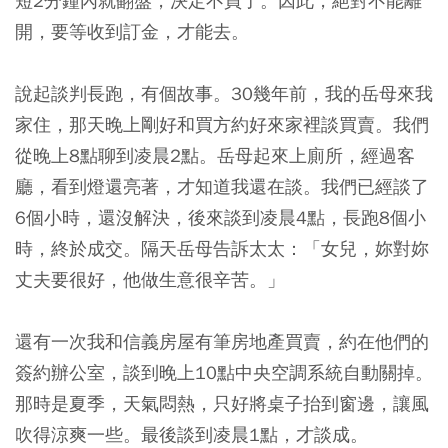
短2分鐘內就翻盤，決定不買了。因此，絕對不能離
開，要等收到訂金，才能去。
說起談判長跑，有個故事。30幾年前，我的岳母來我
家住，那天晚上剛好和買方約好來家裡談買賣。我們
從晚上8點聊到凌晨2點。岳母起來上廁所，經過客
廳，看到燈還亮著，才知道我還在談。我們已經談了
6個小時，還沒解決，後來談到凌晨4點，長跑8個小
時，終於成交。隔天岳母告訴太太：「女兒，妳對妳
丈夫要很好，他做生意很辛苦。」
還有一次我和信義房屋有筆房地產買賣，約在他們的
簽約辦公室，談到晚上10點中央空調系統自動關掉。
那時是夏季，天氣悶熱，只好將桌子抬到窗邊，讓風
吹得涼爽一些。最後談到凌晨1點，才談成。