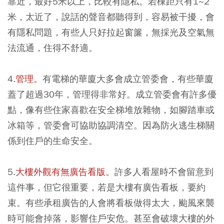
靠近，最好5米以上，比較有隱私。若棟距只有1~2
米，太近了，說話的聲音都聽得到，容易被干擾，會
有隱私問題，有些人只好拉起窗簾，無採光及空氣無
法流通，住得不舒適。
4.
管理。
有電梯的華廈大多會成立管委會，有些華廈
蓋了超過30年，管理得非常好。成立管委會有許多優
點，像有些住家喜歡在安全梯堆放雜物，如腳踏車或
冰箱等，管委會可協助協調清空。因為防火逃生梯關
係到住戶的生命安全。
5.
大樓外觀有無廣告看版。
許多人看屋時不會留意到
這件事，但它很重要，若是大樓有廣告看板，要約
束。有些承租廣告的人會將看板做得太大，颱風來襲
時可能會掉落，影響住戶安危。甚至會破壞大樓的外