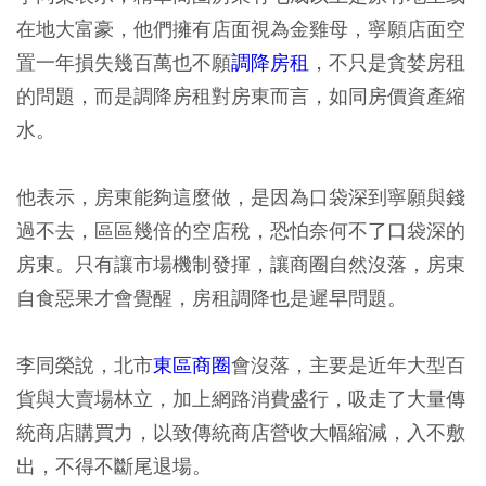
在地大富豪，他們擁有店面視為金雞母，寧願店面空
置一年損失幾百萬也不願
調降房租
，不只是貪婪房租
的問題，而是調降房租對房東而言，如同房價資產縮
水。
他表示，房東能夠這麼做，是因為口袋深到寧願與錢
過不去，區區幾倍的空店稅，恐怕奈何不了口袋深的
房東。只有讓市場機制發揮，讓商圈自然沒落，房東
自食惡果才會覺醒，房租調降也是遲早問題。
李同榮說，北市
東區商圈
會沒落，主要是近年大型百
貨與大賣場林立，加上網路消費盛行，吸走了大量傳
統商店購買力，以致傳統商店營收大幅縮減，入不敷
出，不得不斷尾退場。