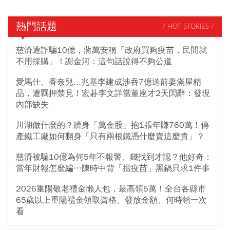
熱門話題
/ HOT STORIES /
慈濟遭詐騙10億，蔣萬安稱「政府買夠疫苗，民間就
不用採購」！謝金河：這句話說得不夠公道
愛馬仕、香奈兒...兆基李建成涉吞7億送前妻滿屋精
品，遭羈押禁見！宏碁李文詳當董座才2天閃辭：發現
內部缺失
川湖做什麼的？躋身「萬金股」抱1張年賺760萬！傳
產鐵工廠如何翻身「只有兩根鐵憑什麼賣這麼貴」？
慈濟被騙10億為何5年不報警、錢找到才認？他好奇：
當年財報怎麼編…陳時中背「擋疫苗」黑鍋只求1件事
2026重陽敬老禮金懶人包，最高領5萬！全台各縣市
65歲以上重陽禮金領取資格、發放金額、何時領一次
看