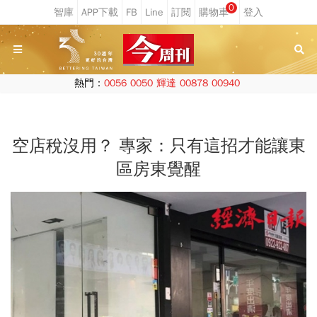
0
熱門：
0056
0050
輝達
00878
00940
空店稅沒用？ 專家：只有這招才能讓東
區房東覺醒