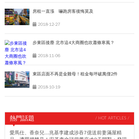
房租一直漲 嚇跑房客後悔莫及
2018-12-27
步東區後塵 北市這4大商圈也吹蕭條寒風？
2018-11-06
東區店面不再是金雞母！租金每坪破萬僅2件
2018-10-19
熱門話題
/ HOT ARTICLES /
愛馬仕、香奈兒...兆基李建成涉吞7億送前妻滿屋精