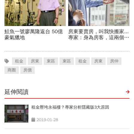
租金
房東
東區
東區
租金
房東
房仲
商圈
房價
延伸閱讀
租金壓垮永福樓？專家分析隱藏版3大原因
2019-01-28