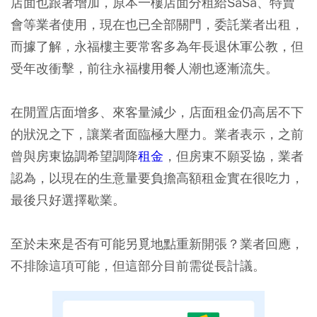
店面也跟著增加，原本一樓店面分租給SaSa、特賣
會等業者使用，現在也已全部關門，委託業者出租，
而據了解，永福樓主要常客多為年長退休軍公教，但
受年改衝擊，前往永福樓用餐人潮也逐漸流失。
在閒置店面增多、來客量減少，店面租金仍高居不下
的狀況之下，讓業者面臨極大壓力。業者表示，之前
曾與房東協調希望調降
租金
，但房東不願妥協，業者
認為，以現在的生意量要負擔高額租金實在很吃力，
最後只好選擇
歇業
。
至於未來是否有可能另覓地點重新開張？業者回應，
不排除這項可能，但這部分目前需從長計議。