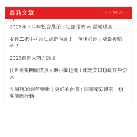
最新文章
/ HOT NEWS /
2026年下半年投資展望：狂熱漲勢 vs 嚴峻現實
友達二把手柯富仁裸辭內幕！「落後群創」成最後稻
草？
2026前進大南方論壇
佳世達集團艦隊無人機小隊起飛！鎖定美日頂級客戶切
入
今周刊30週年特輯｜更好的台灣：回望精彩風雲，預
見前瞻行動