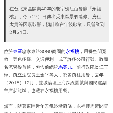
在台北東區開業40年的老字號江浙餐廳「永福
樓」，今（27）日傳出受東區景氣蕭條、房租
太貴等因素影響，預計將在年後歇業，只營業到
2月24日。
位於
東區
忠孝東路SOGO商圈的
永福樓
，用餐空間寬
敞、菜色多樣、交通便利，成了許多公司行號、政商
名流聚餐首選，包含前總統
馬英九
、前行政院長江宜
樺、前立法院長王金平等人，都曾前往用餐，去年
（2018）12月，雙城論壇上海踩線團就與國民黨副
主席郝龍斌，也選在永福樓用餐。
然而，隨著東區近年景氣逐漸蕭條，永福樓周遭閒置