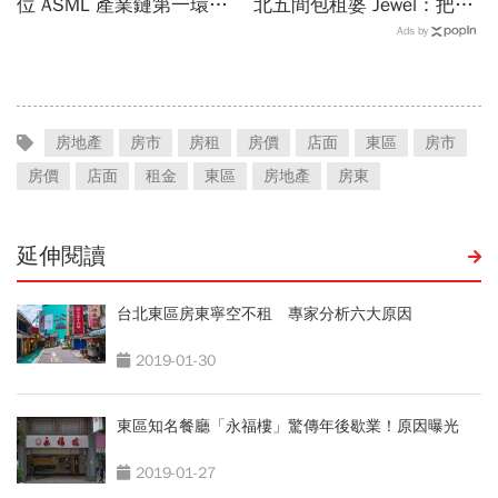
位 ASML 產業鏈第一環的
北五間包租婆 Jewel：把
增值契機
20 年職場實力，轉化為可
Ads by
複製的現金流事業
房地產
房市
房租
房價
店面
東區
房市
房價
店面
租金
東區
房地產
房東
延伸閱讀
台北東區房東寧空不租 專家分析六大原因
2019-01-30
東區知名餐廳「永福樓」驚傳年後歇業！原因曝光
2019-01-27