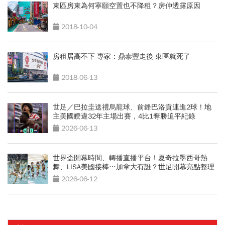
東區房東為何寧願空置也不降租？房仲透露原因
2018-10-04
房租居高不下 專家：鼎泰豐走後 東區就死了
2018-06-13
世足／巴拉圭送禮烏龍球、前鋒巴洛貢連進2球！地
主美國睽違32年主場出賽，4比1奪勝追平紀錄
2026-06-13
世界盃開幕時間、轉播直播平台！夏奇拉墨西哥熱
舞、LISA美國接棒…加拿大有誰？世足開幕亮點整理
包
2026-06-12