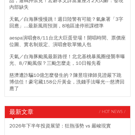
品，遭羈押禁見！宏碁李文詳當董座才2天閃辭：發現
內部缺失
天氣／白海豚慢慢跳！週日陸警有可能？氣象署「3字
回應」...最新風雨預測，8地區達停班課標準
aespa演唱會8/11台北大巨蛋登場！開唱時間、票價座
位圖、實名制規定、演唱會歌單懶人包
天氣／白海豚颱風最新路徑！北北基桃暴風圈侵襲率曝
光、8/7颱風假？三颱怎麼走，10日報先看
慈濟遭詐騙10億怎麼發生的？陳昱瑄律師見證嚴下跪
博信任！豪宅藏158公斤黃金，洗錢手法曝光…慈濟回
應了
最新文章
/ HOT NEWS /
2026年下半年投資展望：狂熱漲勢 vs 嚴峻現實