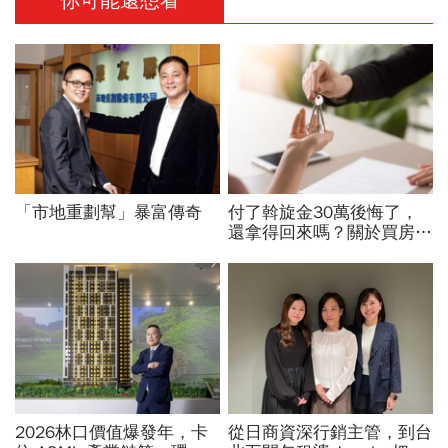
你可能還想看
「市地重劃幫」暴富傳奇
付了斡旋金30萬後悔了，
還拿得回來嗎？關於買房斡
旋的八大問題
2026林口價值爆發年，卡
從日商資深行銷主管，到台