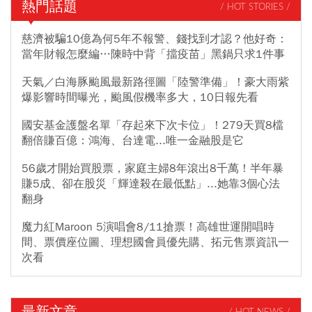
熱門話題
/ HOT STORIES /
慈濟被騙10億為何5年不報警、錢找到才認？他好奇：
當年財報怎麼編…陳時中背「擋疫苗」黑鍋只求1件事
天氣／白海豚颱風最新路徑圖「陸警準備」！豪大雨紫
爆影響時間曝光，颱風假機率多大，10日報先看
國安基金護盤名單「存起來下次卡位」！279天買8檔
翻倍賺百億：鴻海、台達電...唯一金融股是它
56歲才開始買股票，家庭主婦8年滾出8千萬！半年暴
賺5成、卻在股災「輝達殺在最低點」...她靠3個心法
翻身
魔力紅Maroon 5演唱會8/11搶票！高雄世運開唱時
間、票價座位圖、理想國會員優先購、拓元售票資訊一
次看
最新文章