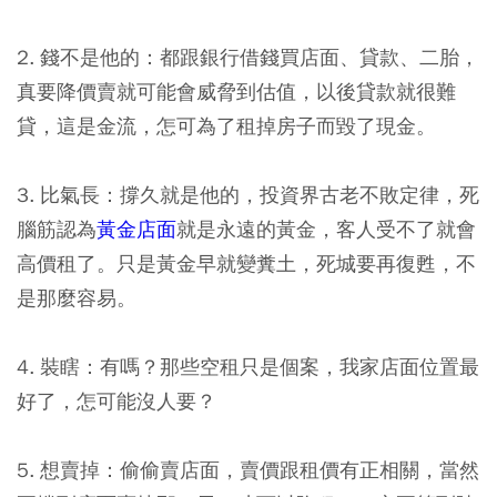
2. 錢不是他的：都跟銀行借錢買店面、貸款、二胎，
真要降價賣就可能會威脅到估值，以後貸款就很難
貸，這是金流，怎可為了租掉房子而毀了現金。
3. 比氣長：撐久就是他的，投資界古老不敗定律，死
腦筋認為
黃金店面
就是永遠的黃金，客人受不了就會
高價租了。只是黃金早就變糞土，死城要再復甦，不
是那麼容易。
4. 裝瞎：有嗎？那些空租只是個案，我家店面位置最
好了，怎可能沒人要？
5. 想賣掉：偷偷賣店面，賣價跟租價有正相關，當然