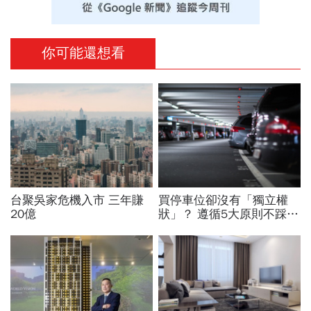
你可能還想看
台聚吳家危機入市 三年賺
買停車位卻沒有「獨立權
20億
狀」？ 遵循5大原則不踩雷
一文搞懂怎麼買才不會爆糾
紛