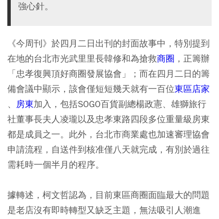
強心針。
《今周刊》於四月二日出刊的封面故事中，特別提到
在地的台北市光武里里長韓修和為搶救
商圈
，正籌辦
「忠孝復興頂好商圈發展協會」；而在四月二日的籌
備會議中顯示，該會僅短短幾天就有一百位
東區店家
、
房東
加入，包括SOGO百貨副總楊政憲、雄獅旅行
社董事長夫人凌瓏以及忠孝東路四段多位重量級房東
都是成員之一。此外，台北市商業處也加速審理協會
申請流程，自送件到核准僅八天就完成，有別於過往
需耗時一個半月的程序。
據轉述，柯文哲認為，目前東區商圈面臨最大的問題
是老店沒有即時轉型又缺乏主題，無法吸引人潮進