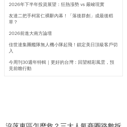
2026年下半年投資展望：狂熱漲勢 vs 嚴峻現實
友達二把手柯富仁裸辭內幕！「落後群創」成最後稻
草？
2026前進大南方論壇
佳世達集團艦隊無人機小隊起飛！鎖定美日頂級客戶切
入
今周刊30週年特輯｜更好的台灣：回望精彩風雲，預
見前瞻行動
沒落東區怎麼救？三大人氣商圈路數拆