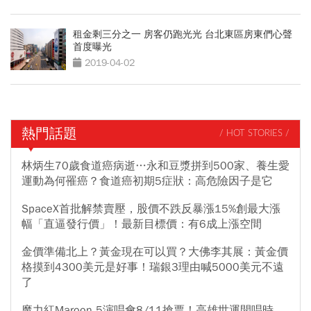
租金剩三分之一 房客仍跑光光 台北東區房東們心聲
首度曝光
2019-04-02
熱門話題
/ HOT STORIES /
林炳生70歲食道癌病逝…永和豆漿拼到500家、養生愛
運動為何罹癌？食道癌初期5症狀：高危險因子是它
SpaceX首批解禁賣壓，股價不跌反暴漲15%創最大漲
幅「直逼發行價」！最新目標價：有6成上漲空間
金價準備北上？黃金現在可以買？大佛李其展：黃金價
格摸到4300美元是好事！瑞銀3理由喊5000美元不遠
了
魔力紅Maroon 5演唱會8/11搶票！高雄世運開唱時