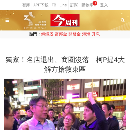
0
熱門：
鋼鐵股
富邦金
開發金
鴻海
升息
獨家！名店退出、商圈沒落 柯P提4大
解方搶救東區