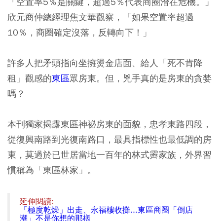
「空置率5％是關鍵，超過5％代表商圈潛在危機。」
欣元商仲總經理焦文華觀察，「如果空置率超過
10％，商圈確定沒落，反轉向下！」
許多人把矛頭指向坐擁燙金店面、給人「死不肯降
租」觀感的
東區
眾房東。但，兇手真的是房東的貪婪
嗎？
本刊獨家揭露東區神祕房東的面貌，忠孝東路四段，
從復興南路到光復南路口，最具指標性也最低調的房
東，莫過於已世居當地一百年的林式霽家族，外界習
慣稱為「東區林家」。
延伸閱讀:
「極度乾燥」出走、永福樓收攤...東區商圈「倒店
潮」不是你想的那樣​