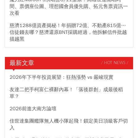
間、票價座位圖、理想國會員優先購、拓元售票資訊一
次看
慈濟1288億資產揭秘！年捐贈72億、不動產815億…
信徒錢去哪？慈濟還原BNT採購經過，他拆解信件批越
描越黑
最新文章
/ HOT NEWS /
2026年下半年投資展望：狂熱漲勢 vs 嚴峻現實
友達二把手柯富仁裸辭內幕！「落後群創」成最後稻
草？
2026前進大南方論壇
佳世達集團艦隊無人機小隊起飛！鎖定美日頂級客戶切
入