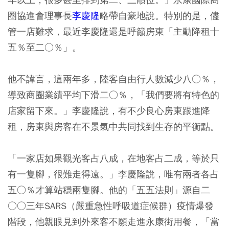
圈協進會理事長
李慶隆
略帶自豪地說。特別的是，儘
管一店難求，最近李慶隆還是呼籲房東「主動降租十
五％至二○％」。
他不諱言，這兩年多，陸客自由行人數減少八○％，
導致商圈業績平均下滑二○％，「我們要將有特色的
店家留下來。」李慶隆說，有不少良心房東跟進降
租，房東與房客在不景氣中共同找到生存的平衡點。
「一家店如果觀光客占八成，在地客占二成，等於只
有一隻腳，很難走得遠。」李慶隆說，唯有兩者各占
五○％才算站穩兩隻腳。他的「五五法則」源自二
○○三年SARS（嚴重急性呼吸道症候群）疫情爆發
階段，他親眼見到外來客不願走進永康街用餐，「當