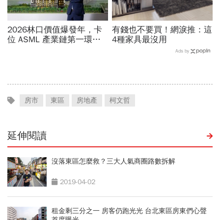
2026林口價值爆發年，卡
有錢也不要買！網淚推：這
位 ASML 產業鏈第一環的
4種家具最沒用
增值契機
Ads by
房市
東區
房地產
柯文哲
延伸閱讀
沒落東區怎麼救？三大人氣商圈路數拆解
2019-04-02
租金剩三分之一 房客仍跑光光 台北東區房東們心聲
首度曝光