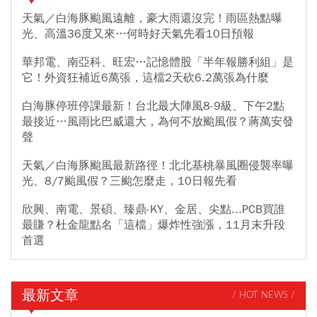
天氣／白海豚颱風遠離，豪大雨還沒完！雨區熱點曝
光、高溫36度又來…何時好天氣先看10日預報
華邦電、南亞科、旺宏…記憶體股「半年報勝利組」是
它！外資狂補近6萬張，這檔2天砍6.2萬張為什麼
白海豚停班停課最新！台北最大陣風8-9級、下午2點
最接近…風雨比巴威還大，為何不放颱風假？蔣萬安發
聲
天氣／白海豚颱風最新路徑！北北基桃暴風圈侵襲率曝
光、8/7颱風假？三颱怎麼走，10日報先看
欣興、南電、景碩、臻鼎-KY、金居、尖點...PCB買誰
最賺？杜金龍點名「這檔」爆炸性強漲，11月末升段
首選
最新文章
/ HOT NEWS /