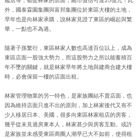
艦店等，都是林家的店面，總市值估可達25億元！此
外，國泰霖園集團與富邦集團位於東區大樓的土地，
早年也是向林家承購，說林家見證了東區的崛起與繁
華，一點也不為過。
隨著子孫繁衍，東區林家人數也高達百位以上，成為
東區店面一股強大勢力，而這股勢力之所以能蓄積百
年不墜的關鍵，就是林家早年將土地與建商合建大樓
時，必會保留一樓的店面出租。
林家管理物業的另一特色，是家族團結不賣店面，也
因為維持店面只進不出的原則，加上林家後代又有不
少人移居日本、美國，很多向東區林家租店的房客，
幾乎從未見過房東本人，林家甚少與房客互動。或許
是家族並未感受東區商圈人潮早已大不如前，使得租