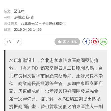
梁任瑋
房地產掃瞄
台北市光武里里長韓修和提供
2019-04-03 14:55
+A
-A
加入收藏
名店相繼退出，台北忠孝東路東區商圈亟待搶
救，《今周刊》獨家掌握四月二日晚間八點，台
北市長柯文哲率市府顧問蔡璧如、產發局長林崇
傑、商業處長高振源等主管，參加由東區商圈店
家、房東組成的「忠孝復興頂好商圈發展協會」
第一次籌備會。據了解，柯P在場立刻提出四項
提振商圈計畫，替租賃狀況低迷的東區注入一劑