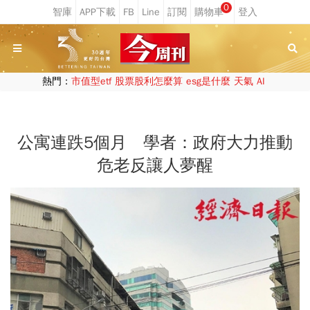
0
熱門：
市值型etf
股票股利怎麼算
esg是什麼
天氣
AI
公寓連跌5個月 學者：政府大力推動
危老反讓人夢醒