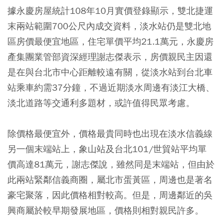
據永慶房屋統計108年10月實價登錄顯示，雙北捷運
末兩站範圍700公尺內成交資料，淡水站仍是雙北地
區房價最便宜地區，住宅單價平均21.1萬元，永慶房
產集團業管部資深經理謝志傑表示，房價親民主因還
是在與台北市中心距離較遠有關，從淡水站到台北車
站乘車約需37分鐘，不過近期淡水周邊有淡江大橋、
淡北道路等交通利多題材，或許值得民眾考慮。
除價格最便宜外，價格最貴同時也出現在淡水信義線
另一個末端站上，象山站及台北101/世貿站平均單
價高達81萬元，謝志傑說，雖然同是末端站，但由於
此兩站緊鄰信義商圈，屬北市蛋黃區，周邊也是著名
豪宅聚落，因此價格相對較高。但是，周邊鄰近的吳
興商屬於較早期發展地區，價格則相對親民許多。