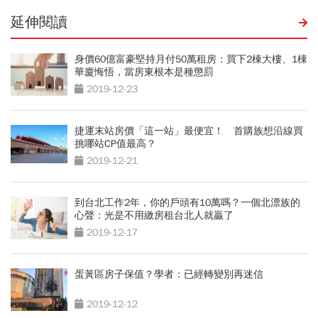
延伸閱讀
身價60億富豪堅持月付50萬租房：買下2棟大樓、1棟
華廈悔悟，當房東根本是種懲罰
2019-12-23
捷運末站房價「這一站」最便宜！ 首購族想沿線買
挑哪站CP值最高？
2019-12-21
到台北工作2年，你的戶頭有10萬嗎？一個北漂族的
心聲：光是不用繳房租台北人就贏了
2019-12-17
蛋黃區房子保值？學者：已經轉變別再迷信
2019-12-12