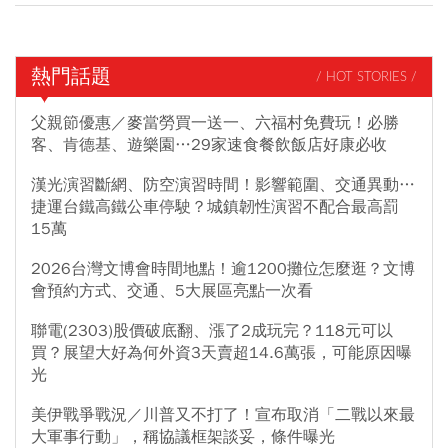
熱門話題
/ HOT STORIES /
父親節優惠／麥當勞買一送一、六福村免費玩！必勝
客、肯德基、遊樂園…29家速食餐飲飯店好康必收
漢光演習斷網、防空演習時間！影響範圍、交通異動…
捷運台鐵高鐵公車停駛？城鎮韌性演習不配合最高罰
15萬
2026台灣文博會時間地點！逾1200攤位怎麼逛？文博
會預約方式、交通、5大展區亮點一次看
聯電(2303)股價破底翻、漲了2成玩完？118元可以
買？展望大好為何外資3天賣超14.6萬張，可能原因曝
光
美伊戰爭戰況／川普又不打了！宣布取消「二戰以來最
大軍事行動」，稱協議框架談妥，條件曝光