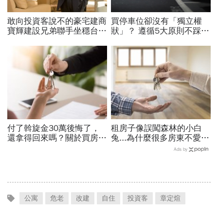
敢向投資客說不的豪宅建商
買停車位卻沒有「獨立權
寶輝建設兄弟聯手坐穩台中
狀」？ 遵循5大原則不踩雷
豪宅一哥
一文搞懂怎麼買才不會爆糾
紛
付了斡旋金30萬後悔了，
租房子像誤闖森林的小白
還拿得回來嗎？關於買房斡
兔...為什麼很多房東不愛簽
旋的八大問題
定型化契約？
Ads by
公寓
危老
改建
自住
投資客
章定煊