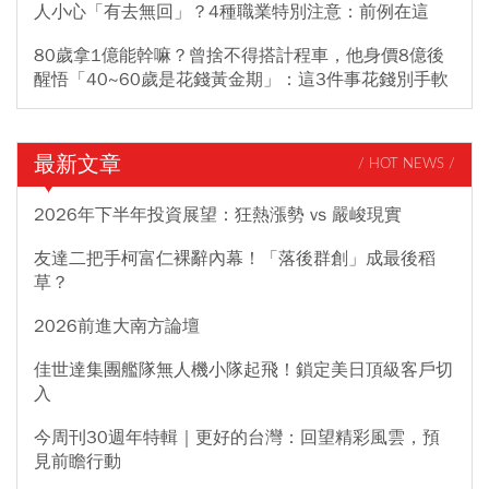
人小心「有去無回」？4種職業特別注意：前例在這
80歲拿1億能幹嘛？曾捨不得搭計程車，他身價8億後
醒悟「40~60歲是花錢黃金期」：這3件事花錢別手軟
最新文章
/ HOT NEWS /
2026年下半年投資展望：狂熱漲勢 vs 嚴峻現實
友達二把手柯富仁裸辭內幕！「落後群創」成最後稻
草？
2026前進大南方論壇
佳世達集團艦隊無人機小隊起飛！鎖定美日頂級客戶切
入
今周刊30週年特輯｜更好的台灣：回望精彩風雲，預
見前瞻行動