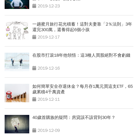
2019-12-23
一趟蜜月旅行花光積蓄！這對夫妻靠「2％法則」3年
還完300萬，還養得起6個小孩
2019-12-17
在股市打滾18年他領悟：這3種人買股絕對不會虧錢
2019-12-16
如何簡單安全存退休金？每月存1萬元買這支ETF，65
歲累積4千萬資產
2019-12-11
40歲首購族的疑問：房貸該不該背到30年？
2019-12-09