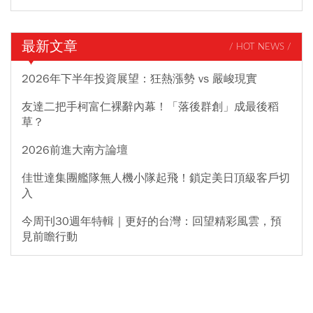
最新文章
/ HOT NEWS /
2026年下半年投資展望：狂熱漲勢 vs 嚴峻現實
友達二把手柯富仁裸辭內幕！「落後群創」成最後稻
草？
2026前進大南方論壇
佳世達集團艦隊無人機小隊起飛！鎖定美日頂級客戶切
入
今周刊30週年特輯｜更好的台灣：回望精彩風雲，預
見前瞻行動