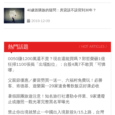
40歲首購族的疑問：房貸該不該背到30年？
2019-12-09
熱門話題
/ HOT ARTICLES /
0050賺1200萬還不賣？現在還能買嗎？郭哲榮砸1億
狂掃1100張揭「出場點位」：台股4萬7不敢買「可憐
哪」
父親節優惠／麥當勞買一送一、六福村免費玩！必勝
客、肯德基、遊樂園…29家速食餐飲飯店好康必收
暑假跟團旅遊注意！知名旅行社遭勒令停業、9家遭廢
止或撤照…觀光署完整黑名單曝光
禁止你出境就禁止…中國出入境新規9/15上路，台灣