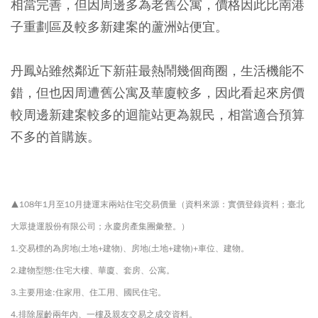
相當完善，但因周邊多為老舊公寓，價格因此比南港
子重劃區及較多新建案的蘆洲站便宜。
丹鳳站雖然鄰近下新莊最熱鬧幾個商圈，生活機能不
錯，但也因周遭舊公寓及華廈較多，因此看起來房價
較周邊新建案較多的迴龍站更為親民，相當適合預算
不多的首購族。
▲108年1月至10月捷運末兩站住宅交易價量（資料來源：實價登錄資料；臺北
大眾捷運股份有限公司；永慶房產集團彙整。）
1.交易標的為房地(土地+建物)、房地(土地+建物)+車位、建物。
2.建物型態:住宅大樓、華廈、套房、公寓。
3.主要用途:住家用、住工用、國民住宅。
4.排除屋齡兩年內、一樓及親友交易之成交資料。