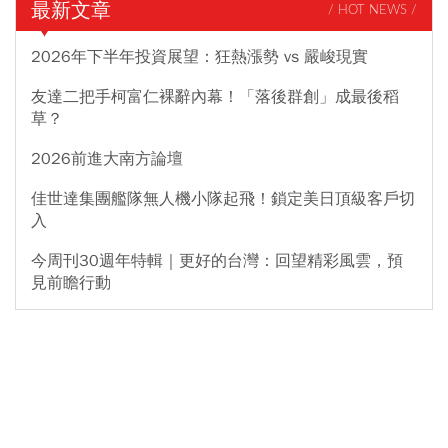
最新文章
/ HOT NEWS /
2026年下半年投資展望：狂熱漲勢 vs 嚴峻現實
友達二把手柯富仁裸辭內幕！「落後群創」成最後稻
草？
2026前進大南方論壇
佳世達集團艦隊無人機小隊起飛！鎖定美日頂級客戶切
入
今周刊30週年特輯｜更好的台灣：回望精彩風雲，預
見前瞻行動