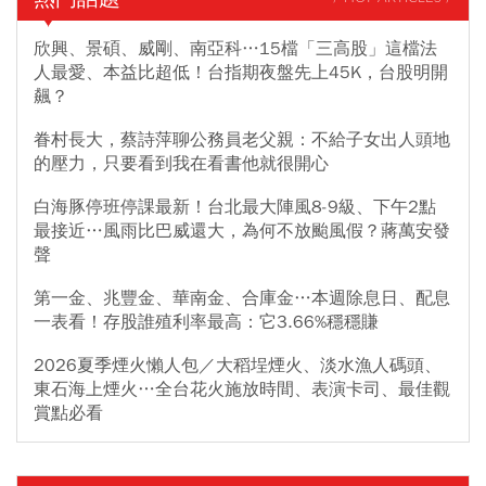
欣興、景碩、威剛、南亞科…15檔「三高股」這檔法
人最愛、本益比超低！台指期夜盤先上45K，台股明開
飆？
眷村長大，蔡詩萍聊公務員老父親：不給子女出人頭地
的壓力，只要看到我在看書他就很開心
白海豚停班停課最新！台北最大陣風8-9級、下午2點
最接近…風雨比巴威還大，為何不放颱風假？蔣萬安發
聲
第一金、兆豐金、華南金、合庫金…本週除息日、配息
一表看！存股誰殖利率最高：它3.66%穩穩賺
2026夏季煙火懶人包／大稻埕煙火、淡水漁人碼頭、
東石海上煙火…全台花火施放時間、表演卡司、最佳觀
賞點必看