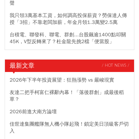
聲
我只領3萬基本工資，如何調高投保薪資？勞保達人傳
授「3招」不靠老闆加薪，年金月領1.3萬變2.5萬
台積電、聯發科、聯電、群創...台股飆逾1400點叩關
45K，V型反轉來了？杜金龍先挑2檔「便當股」
最新文章
/ HOT NEWS /
2026年下半年投資展望：狂熱漲勢 vs 嚴峻現實
友達二把手柯富仁裸辭內幕！「落後群創」成最後稻
草？
2026前進大南方論壇
佳世達集團艦隊無人機小隊起飛！鎖定美日頂級客戶切
入