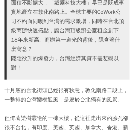
面積不斷擴大，「戴爾科技大樓」早已是既成事
實地矗立在敦化南路上。全球主要的CoWork公
司不約而同嗅到台灣的需求激增，同時在台北頂
級商辦快速拓點，讓台灣頂級辦公室租金創下
18年來新高。商辦第一道光的背後，隱含著什
麼寓意？
隱隱欲升的爆發力，台灣經濟其實不需悲觀以
對！
十月底的台北街頭已經很有秋意，敦化南路二段上，
一整排的台灣欒樹迎風，是屬於台北獨有的風景。
但倚著欒樹叢邊的一棟大樓，從這裡走出來的臉孔卻
很不台北，有印度、美國、英國、加拿大、香港、新