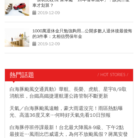
車才划算？
2019-12-09
1000萬退休金只勉強夠用...公開多數人退休後最後悔
的3件事：太相信勞保年金
2019-12-09
熱門話題
/ HOT STORIES /
白海豚颱風交通異動》華航、長榮、虎航、星宇8/9取
消航班，台鐵高鐵捷運航運公路管制不斷更新
天氣／白海豚颱風遠離，豪大雨還沒完！雨區熱點曝
光、高溫36度又來…何時好天氣先看10日預報
白海豚停班停課最新！台北最大陣風8-9級、下午2點
最接近…風雨比巴威還大，為何不放颱風假？蔣萬安發