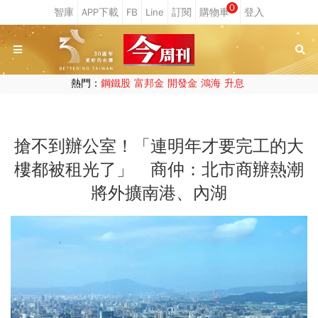
0
熱門：
鋼鐵股
富邦金
開發金
鴻海
升息
搶不到辦公室！「連明年才要完工的大
樓都被租光了」 商仲：北市商辦熱潮
將外擴南港、內湖