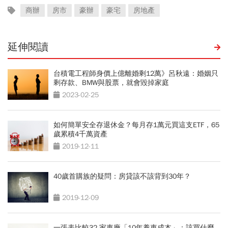
商辦
房市
豪辦
豪宅
房地產
延伸閱讀
台積電工程師身價上億離婚剩12萬》呂秋遠：婚姻只
剩存款、BMW與股票，就會毀掉家庭
2023-02-25
如何簡單安全存退休金？每月存1萬元買這支ETF，65
歲累積4千萬資產
2019-12-11
40歲首購族的疑問：房貸該不該背到30年？
2019-12-09
一張表比較32 家車廠「10年養車成本」：該買什麼