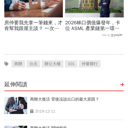
房仲要我先拿一筆錢來，才
2026林口價值爆發年，卡
肯幫我跟屋主談？ 一次搞
位 ASML 產業鏈第一環的
懂「斡旋金」意義
增值契機
Ads by
商辦
台北
辦公大樓
101
仲量聯行
延伸閱讀
商辦大復活 背後沒說出口的最大原因？
2019-12-11