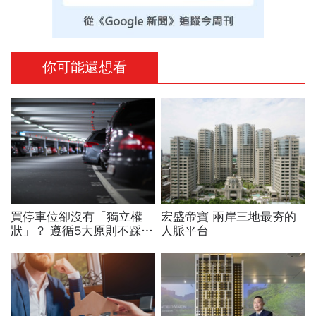
你可能還想看
買停車位卻沒有「獨立權
宏盛帝寶 兩岸三地最夯的
狀」？ 遵循5大原則不踩雷
人脈平台
一文搞懂怎麼買才不會爆糾
紛