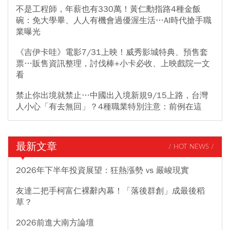
不是工程師，年薪也有330萬！黃仁勳指路4種金飯
碗：免大學畢、人人有機會過優渥生活…AI時代搶手職
業曝光
《吉伊卡哇》電影7/31上映！威秀影城特典、預售套
票…販售資訊整理，討伐棒+小卡必收、上映戲院一文
看
禁止你出境就禁止…中國出入境新規9/15上路，台灣
人小心「有去無回」？4種職業特別注意：前例在這
最新文章
/ HOT NEWS /
2026年下半年投資展望：狂熱漲勢 vs 嚴峻現實
友達二把手柯富仁裸辭內幕！「落後群創」成最後稻
草？
2026前進大南方論壇