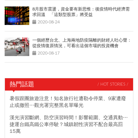
8月股市震盪，資金要有新思惟：後疫情時代經濟需
求回溫 「這類型股票」將受益
2020-08-24
一個經歷台北、上海兩地防疫隔離的財經人吐心聲：
從疫情復原情況，可看出這個市場的投資機會
2020-08-17
熱門話題
/ HOT STORIES /
暑假跟團旅遊注意！知名旅行社遭勒令停業、9家遭廢
止或撤照…觀光署完整黑名單曝光
漢光演習斷網、防空演習時間！影響範圍、交通異動…
捷運台鐵高鐵公車停駛？城鎮韌性演習不配合最高罰
15萬