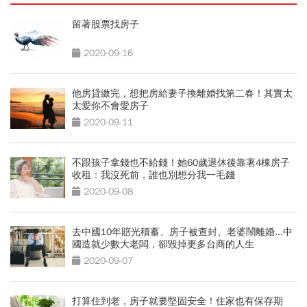
留著股票找房子
2020-09-16
他房貸繳完，想把房給妻子換離婚找第二春！其實太
太愛你不會愛房子
2020-09-11
不跟孩子拿錢也不給錢！她60歲退休後靠著4棟房子
收租：我沒死前，誰也別想分我一毛錢
2020-09-08
去中國10年賠光積蓄、房子被查封、老婆鬧離婚...中
國造就少數大老闆，卻毀掉更多台商的人生
2020-09-07
打算住到老，房子就要堅固安全！住家也有保存期