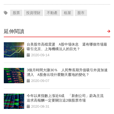
股票
投資理財
不動產
租屋
股市
延伸閱讀
台美股市高檔震盪 A股中場休息 還有哪個市場最
吸引北京、上海機構法人的目光？
2020-09-14
3個月時間大賺30％ 人民幣長期升值吸引外資加速
湧入 A股會出現什麼翻天覆地的變化？
2020-09-07
今年以來指數上漲近6成 「新創公司」蔚為主流
追求高報酬一定要關注這2個股票市場
2020-08-31