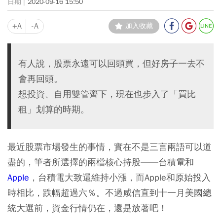
2020-09-16 15:50
+A
-A
加入收藏
有人說，股票永遠可以回頭買，但好房子一去不
會再回頭。
想投資、自用雙管齊下，現在也步入了「買比
租」划算的時期。
最近股票市場發生的事情，實在不是三言兩語可以道
盡的，筆者所選擇的兩檔核心持股——台積電和
Apple
，台積電大致還維持小漲，而Apple和原始投入
時相比，跌幅超過六％。不過咸信直到十一月美國總
統大選前，資金行情仍在，還是放著吧！