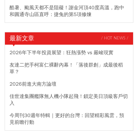
酷暑、颱風天都不是阻礙！謝金河頂40度高溫，跑中
和圓通寺山區直呼：捷兔的第5項修煉
最新文章
/ HOT NEWS /
2026年下半年投資展望：狂熱漲勢 vs 嚴峻現實
友達二把手柯富仁裸辭內幕！「落後群創」成最後稻
草？
2026前進大南方論壇
佳世達集團艦隊無人機小隊起飛！鎖定美日頂級客戶切
入
今周刊30週年特輯｜更好的台灣：回望精彩風雲，預
見前瞻行動