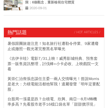
限：6個觀念，重新檢視住宅體質
2020-09-01
熱門話題
/ HOT ARTICLES /
暑假跟團旅遊注意！知名旅行社遭勒令停業、9家遭廢
止或撤照…觀光署完整黑名單曝光
《吉伊卡哇》電影7/31上映！威秀影城特典、預售套
票…販售資訊整理，討伐棒+小卡必收、上映戲院一文
看
黃崇仁治喪張忠謀任主委…兩人交情曝光！曾說Morris
是老大：力積電能活都他幫我！遺屬發聲「明年定要配
股」
台股周一漲還是跌？台積電、欣興、南亞…8月V轉機
率多高？先看股市老手16檔口袋名單「甜甜價浮現」