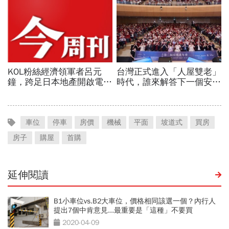
車位
停車
房價
機械
平面
坡道式
買房
房子
購屋
首購
延伸閱讀
B1小車位vs.B2大車位，價格相同該選一個？內行人
提出7個中肯意見...最重要是「這種」不要買
2020-04-09