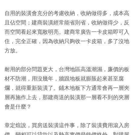
自用的裝潢會充分的考慮收納，收納做得多，成本高
且佔空間；建商裝潢經常能省則省，收納做得少，反
而空間看起來寬敞明亮。建商常廣告一卡皮箱即可入
住，完全正確，因為收納只夠收一卡皮箱，多了沒地
方放。
耐用的部分問題更大，台灣地區高溫潮濕，廉價的板
材不防潮，用沒幾年，牆跟地板就膨脹起來甚至腐
爛，就得重新裝潢了。鋪木地板下方通常會再一層夾
層再施作上去，那建商送的裝潢那一層看不到的夾層
會是什麼？
章定煊說，買房送裝潢這件事，除了裝潢費用滾入房
價，變相可以貸款以及墊高實價登錄價格外，對購屋