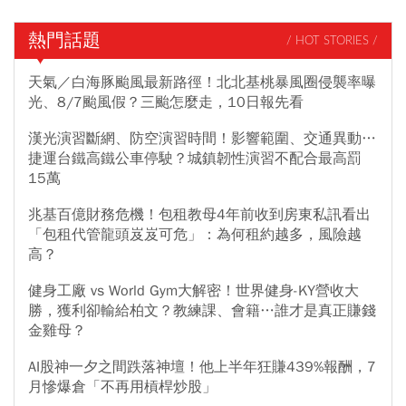
熱門話題
/ HOT STORIES /
天氣／白海豚颱風最新路徑！北北基桃暴風圈侵襲率曝
光、8/7颱風假？三颱怎麼走，10日報先看
漢光演習斷網、防空演習時間！影響範圍、交通異動…
捷運台鐵高鐵公車停駛？城鎮韌性演習不配合最高罰
15萬
兆基百億財務危機！包租教母4年前收到房東私訊看出
「包租代管龍頭岌岌可危」：為何租約越多，風險越
高？
健身工廠 vs World Gym大解密！世界健身-KY營收大
勝，獲利卻輸給柏文？教練課、會籍…誰才是真正賺錢
金雞母？
AI股神一夕之間跌落神壇！他上半年狂賺439%報酬，7
月慘爆倉「不再用槓桿炒股」