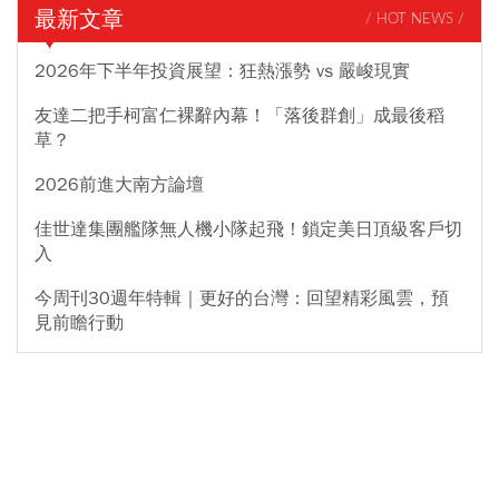
最新文章
/ HOT NEWS /
2026年下半年投資展望：狂熱漲勢 vs 嚴峻現實
友達二把手柯富仁裸辭內幕！「落後群創」成最後稻
草？
2026前進大南方論壇
佳世達集團艦隊無人機小隊起飛！鎖定美日頂級客戶切
入
今周刊30週年特輯｜更好的台灣：回望精彩風雲，預
見前瞻行動