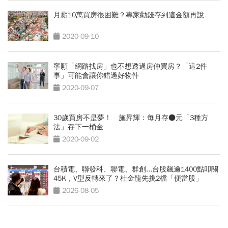
月薪10萬買房很困難？專家勸錢存到這金額再說
2020-09-10
寧願「網路找房」也不想透過房仲買房？「這2件
事」可能會讓你錯過好物件
2020-09-07
30歲買房不是夢！ 施昇輝：每月存●元「3種方
法」存下一桶金
2020-09-02
台積電、聯發科、聯電、群創...台股飆逾1400點叩關
45K，V型反轉來了？杜金龍先挑2檔「便當股」
2026-08-05