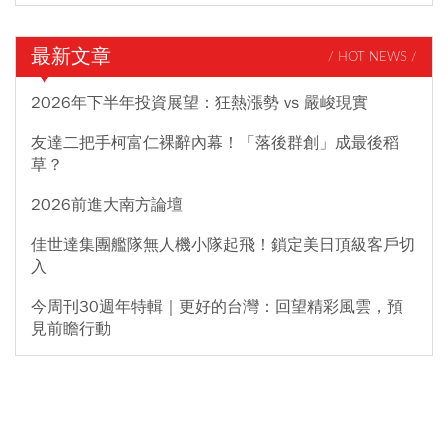
最新文章
/ HOT NEWS /
2026年下半年投資展望：狂熱漲勢 vs 嚴峻現實
友達二把手柯富仁裸辭內幕！「落後群創」成最後稻
草？
2026前進大南方論壇
佳世達集團艦隊無人機小隊起飛！鎖定美日頂級客戶切
入
今周刊30週年特輯｜更好的台灣：回望精彩風雲，預
見前瞻行動