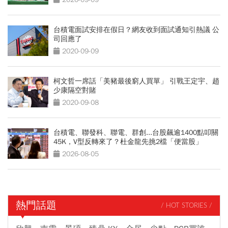
台積電面試安排在假日？網友收到面試通知引熱議 公
司回應了
2020-09-09
柯文哲一席話「美豬最後窮人買單」 引戰王定宇、趙
少康隔空對賭
2020-09-08
台積電、聯發科、聯電、群創...台股飆逾1400點叩關
45K，V型反轉來了？杜金龍先挑2檔「便當股」
2026-08-05
熱門話題
/ HOT STORIES /