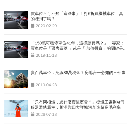
買車位不可不知「這些事」！打6折買機械車位，真
的賺到了嗎？
2020-02-20
「150萬可租停車位41年，這樣該買嗎？」 專家：
買車位是「票房毒藥 」或是「 加值投資」的關鍵是..
2019-11-18
賣百萬車位，竟繳86萬稅金？房地合一必知的三件事
2019-04-23
「只有兩根鐵，憑什麼賣這麼貴？」從鐵工廠到AI伺
服器滑軌霸主，川湖靠四大護城河創造超高毛利率
2026-07-13