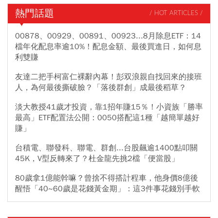
熱門話題
/ HOT ARTICLES /
00878、00929、00891、00923...8月除息ETF：14
檔年化配息率逾10%！配息金額、最後買進日，如何息
利雙賺
友達二把手柯富仁裸辭內幕！彭双浪親自找回來的接班
人，為何最後撕破臉？「落後群創」成最後稻草？
淡大教授41歲才投資，靠1招年賺15％！小資族「勝率
最高」ETF配置法公開：0050搭配這1種「越簡單越好
賺」
台積電、聯發科、聯電、群創...台股飆逾1400點叩關
45K，V型反轉來了？杜金龍先挑2檔「便當股」
80歲拿1億能幹嘛？曾捨不得搭計程車，他身價8億後
醒悟「40~60歲是花錢黃金期」：這3件事花錢別手軟