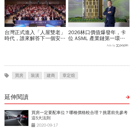
台灣正式進入「人屋雙老」
2026林口價值爆發年，卡
時代，誰來解答下一個安居
位 ASML 產業鏈第一環的
課題？
增值契機
Ads by
買房
裝潢
建商
章定煊
延伸閱讀
買房一定要配車位？哪種價格較合理？挑選前先參考
這5大法則
2020-09-17