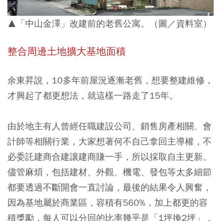
▲「中山金澤」改建前的老舊公寓。（圖／資料室）
整合周邊土地擴大基地面積
余東昇說，10多年前屋況逐漸老舊，想要整建維修，
才興起了都更想法，就這樣一路走了15年。
由於地主有人曾經任職建設公司、銷售房產相關、會
計師等相關行業，大家想著何不自己拿回主導權，不
必委託建商合建讓建商賺一手，所以採取自主更新。
儘管麻煩，包括建材、外觀、機電、發包等太多細節
都要透過不斷開會一直討論，最後的結果令人興奮，
因為基地屬於商業區，容積有560%，加上都更的容
積獎勵，每人可以分回的比率幾乎是「1坪換2坪」，