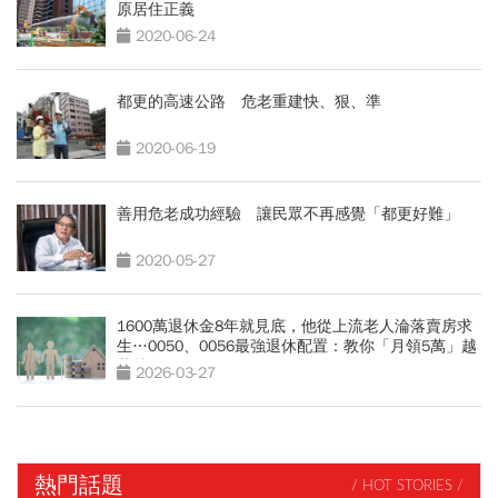
原居住正義
2020-06-24
都更的高速公路 危老重建快、狠、準
2020-06-19
善用危老成功經驗 讓民眾不再感覺「都更好難」
2020-05-27
1600萬退休金8年就見底，他從上流老人淪落賣房求
生…0050、0056最強退休配置：教你「月領5萬」越
花越有錢
2026-03-27
熱門話題
/ HOT STORIES /