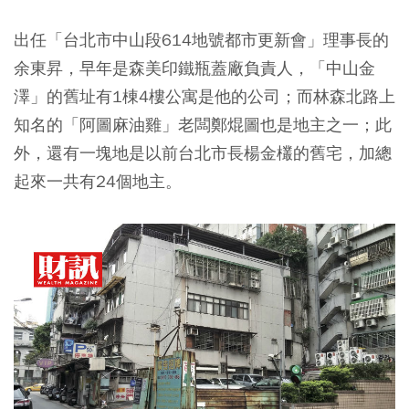
出任「台北市中山段614地號都市更新會」理事長的
余東昇，早年是森美印鐵瓶蓋廠負責人，「中山金
澤」的舊址有1棟4樓公寓是他的公司；而林森北路上
知名的「阿圖麻油雞」老闆鄭焜圖也是地主之一；此
外，還有一塊地是以前台北市長楊金欉的舊宅，加總
起來一共有24個地主。