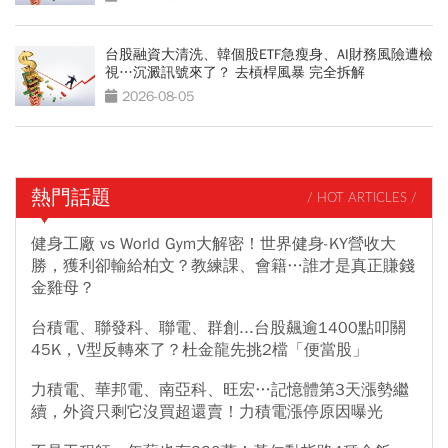
台股融資大清洗、韓個股ETF急瘦身、AI財務風險遭檢
視…沉澱訊號來了？ 去槓桿風暴 完全拆解
2026-08-05
熱門話題
/ HOT ARTICLES /
健身工廠 vs World Gym大解密！世界健身-KY營收大
勝，獲利卻輸給柏文？教練課、會籍…誰才是真正賺錢
金雞母？
台積電、聯發科、聯電、群創...台股飆逾1400點叩關
45K，V型反轉來了？杜金龍先挑2檔「便當股」
力積電、華邦電、南亞科、旺宏…記憶體第3天漲勢繼
續，外資只剩它沒買超還賣！力積電漲停原因曝光