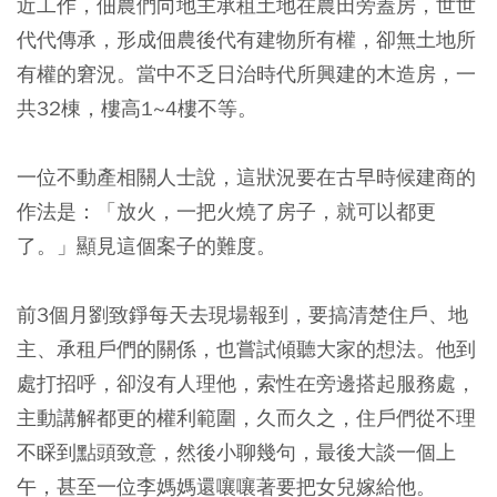
近工作，佃農們向地主承租土地在農田旁蓋房，世世
代代傳承，形成佃農後代有建物所有權，卻無土地所
有權的窘況。當中不乏日治時代所興建的木造房，一
共32棟，樓高1~4樓不等。
一位不動產相關人士說，這狀況要在古早時候建商的
作法是：「放火，一把火燒了房子，就可以都更
了。」顯見這個案子的難度。
前3個月劉致錚每天去現場報到，要搞清楚住戶、地
主、承租戶們的關係，也嘗試傾聽大家的想法。他到
處打招呼，卻沒有人理他，索性在旁邊搭起服務處，
主動講解都更的權利範圍，久而久之，住戶們從不理
不睬到點頭致意，然後小聊幾句，最後大談一個上
午，甚至一位李媽媽還嚷嚷著要把女兒嫁給他。