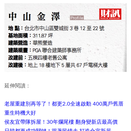
延伸閱讀：
老屋重建別再等了！都更2.0全速啟動 400萬戶舊厝
重生時機大好
侯友宜帶隊拆屋！30年爛尾樓 翻身變新店最高價
日韓都更成功關鍵！跟著民情走 打造合宜新居