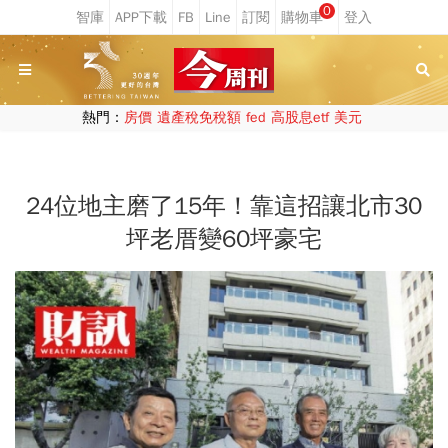
0
熱門：
房價
遺產稅免稅額
fed
高股息etf
美元
24位地主磨了15年！靠這招讓北市30
坪老厝變60坪豪宅