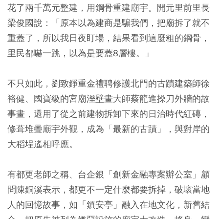
花了兩千萬元整建，用鋼骨重建廟宇。開元里前里長
梁俊國說：「原本以為建商是騙我們，把廟拆了就不
重蓋了，所以我日夜盯場，結果看到這麼粗的鋼骨，
里民都嚇一跳，以為是要蓋8層樓。」
不只如此，劉致錚重金禮聘修護北門的古蹟建築師徐
裕健、國寶級的宮廟溼壁畫大師蔡龍進操刀外牆的故
事畫，還用了從之前建物拆卸下來的日治時代紅磚，
修葺堆疊廟宇外觀，成為「最新的古蹟」，與對岸的
大稻埕遙相呼應。
有都更老師之稱、台企銀「創新金融專案辦公室」顧
問陳銅溪表示，都更不一定什麼都要拆掉，破壞當地
人的回憶故事，如「鎮安亭」融入在地文化，新舊結