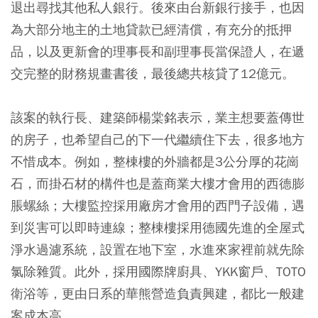
退出尋找其他私人銀行。後來由台新銀行接手，也因
為大部分地主的土地貸款已經清償，有充分的抵押
品，以及更新會的理事長和副理事長當保證人，在遞
交完整的財務規畫書後，最後總共核貸了12億元。
該案的執行長、建築師楊棠銘表示，業主想要蓋傳世
的房子，也希望自己的下一代繼續住下去，很多地方
不惜成本。例如，整棟樓的外牆都是3公分厚的花崗
石，而掛石材的構件也是蓋商業大樓才會用的西德膨
脹螺絲；大樓監控採用廠房才會用的西門子設備，遇
到災害可以即時連線；整棟樓採用德國先進的全屋式
淨水過濾系統，設置在地下室，水進來家裡前就先除
氯除雜質。此外，採用國際牌廚具、YKK窗戶、TOTO
衛浴等，更由日系的華熊營造負責興建，都比一般建
案成本高。