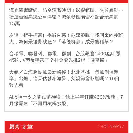
漢光演習斷網、防空演習時間！影響範圍、交通異動…
捷運台鐵高鐵公車停駛？城鎮韌性演習不配合最高罰
15萬
友達二把手柯富仁裸辭內幕！彭双浪親自找回來的接班
人，為何最後撕破臉？「落後群創」成最後稻草？
台積電、聯發科、聯電、群創...台股飆逾1400點叩關
45K，V型反轉來了？杜金龍先挑2檔「便當股」
天氣／白海豚颱風最新路徑！北北基桃「暴風圈侵襲
率」出爐，這天估發布海警，父親節會影響嗎？10日
報先看
AI股神一夕之間跌落神壇！他上半年狂賺439%報酬，7
月慘爆倉「不再用槓桿炒股」
最新文章
/ HOT NEWS /