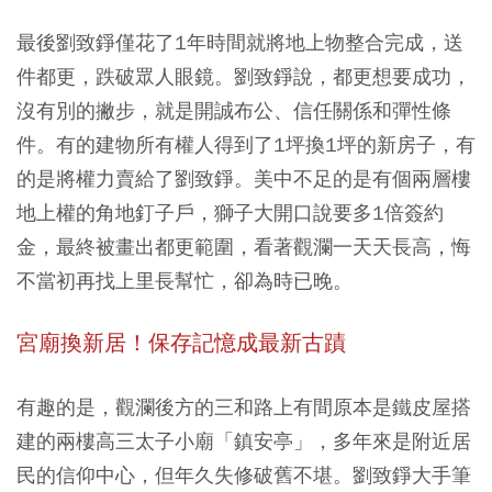
最後劉致錚僅花了1年時間就將地上物整合完成，送
件都更，跌破眾人眼鏡。劉致錚說，都更想要成功，
沒有別的撇步，就是開誠布公、信任關係和彈性條
件。有的建物所有權人得到了1坪換1坪的新房子，有
的是將權力賣給了劉致錚。美中不足的是有個兩層樓
地上權的角地釘子戶，獅子大開口說要多1倍簽約
金，最終被畫出都更範圍，看著觀瀾一天天長高，悔
不當初再找上里長幫忙，卻為時已晚。
宮廟換新居！保存記憶成最新古蹟
有趣的是，觀瀾後方的三和路上有間原本是鐵皮屋搭
建的兩樓高三太子小廟「鎮安亭」，多年來是附近居
民的信仰中心，但年久失修破舊不堪。劉致錚大手筆