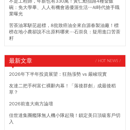
不是工程師，年薪也有330萬！黃仁勳指路4種金飯
碗：免大學畢、人人有機會過優渥生活…AI時代搶手職
業曝光
苦茶油苯駢芘超標，8批致癌油全來自源春製油廠！標
榜在地小農卻說不出原料哪來⋯石崇良：疑用進口苦茶
籽
最新文章
/ HOT NEWS /
2026年下半年投資展望：狂熱漲勢 vs 嚴峻現實
友達二把手柯富仁裸辭內幕！「落後群創」成最後稻
草？
2026前進大南方論壇
佳世達集團艦隊無人機小隊起飛！鎖定美日頂級客戶切
入