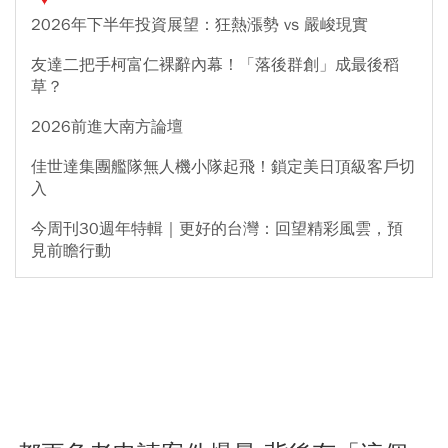
2026年下半年投資展望：狂熱漲勢 vs 嚴峻現實
友達二把手柯富仁裸辭內幕！「落後群創」成最後稻
草？
2026前進大南方論壇
佳世達集團艦隊無人機小隊起飛！鎖定美日頂級客戶切
入
今周刊30週年特輯｜更好的台灣：回望精彩風雲，預
見前瞻行動