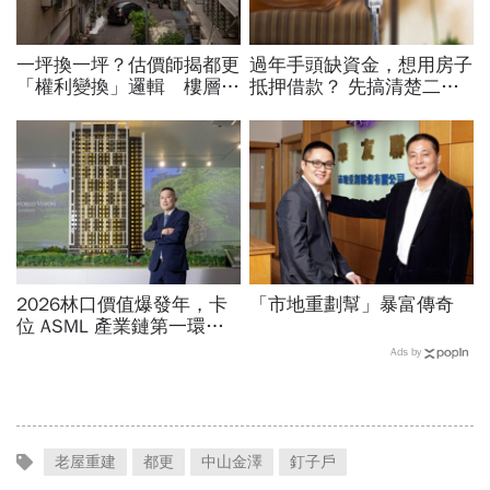
一坪換一坪？估價師揭都更
過年手頭缺資金，想用房子
「權利變換」邏輯 樓層、
抵押借款？ 先搞清楚二
租金、結構安全... 一根樑
胎、增貸、轉貸的差別
都會影響價值！
2026林口價值爆發年，卡
「市地重劃幫」暴富傳奇
位 ASML 產業鏈第一環的
增值契機
Ads by
老屋重建
都更
中山金澤
釘子戶