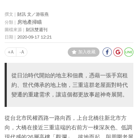
財訊 文／游筱燕
房地產掃瞄
財訊雙週刊
2020-09-17 12:21
+A
-A
加入收藏
從日治時代開始的地主和佃農，憑藉一張手寫租
約、世代傳承的地上物，三重這群老屋面對時代
變遷的重建需求，讓這個都更故事超神奇展開。
從台北市民權西路一路向西，上台北橋往新北市方
向，大橋在接近三重這端的右前方一棟深灰色、低調
現代感的26層高樓「觀瀾」，拔地而起，與周圍老屋