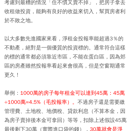
考慮到最糟的情況「住不慣又賣不掉」，把房子拿去
收租做投資，能夠有良好的收益來切入，幫買房者利
於不敗之地。
以大多數先進國家來看，淨租金投報率能超過3％的
不動產，絕對是一個優質的投資標的。通常符合這樣
的標的通常都必須靠近市區，不能在蛋白區，因為郊
區的房產雖然投報率看起來會很高，但是空窗期通常
更久！
舉例：
1000萬的房子每年租金可以達到45萬：45萬
÷1000萬=4.5%（毛投報率）。
不過房子還是需要繳
管理費、土地稅、地價稅、貸款利息（不算本金，因
為房子賣掉後本金可拿回）等等，扣除上述假設45萬
最後剩下30萬（實際進口袋的錢）
，
30萬就會是淨