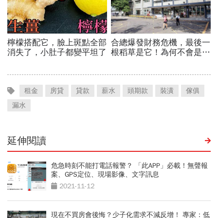
租金
房貸
貸款
薪水
頭期款
裝潢
傢俱
漏水
延伸閱讀
危急時刻不能打電話報警？ 「此APP」必載！無聲報
案、GPS定位、現場影像、文字訊息
2021-11-12
現在不買房會後悔？少子化需求不減反增！ 專家：低