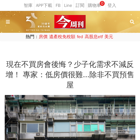
0
熱門：
房價
遺產稅免稅額
fed
高股息etf
美元
現在不買房會後悔？少子化需求不減反
增！ 專家：低房價很難...除非不買預售
屋