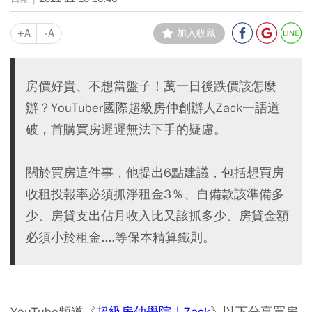
+A
-A
加入收藏
房價好貴、不想當盤子！萬一日後跌價該怎麼
辦？YouTuber國際超級房仲創辦人Zack一語道
破，首購買房遲遲無法下手的疑慮。
關於買房這件事，他提出6點建議，包括想買房
收租投報率必須抓淨租金3％、自備款該準備多
少、房貸支出佔月收入比又該抓多少、房貸金額
必須小於租金....等保本精算鐵則。
YouTube頻道《
超級房仲學院｜Zack
》以下分享買房