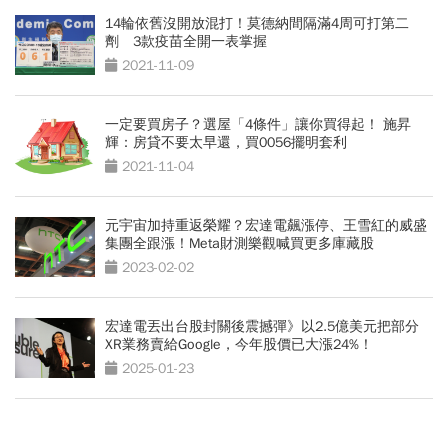
14輪依舊沒開放混打！莫德納間隔滿4周可打第二
劑 3款疫苗全開一表掌握
2021-11-09
一定要買房子？選屋「4條件」讓你買得起！ 施昇
輝：房貸不要太早還，買0056擺明套利
2021-11-04
元宇宙加持重返榮耀？宏達電飆漲停、王雪紅的威盛
集團全跟漲！Meta財測樂觀喊買更多庫藏股
2023-02-02
宏達電丟出台股封關後震撼彈》以2.5億美元把部分
XR業務賣給Google，今年股價已大漲24%！
2025-01-23