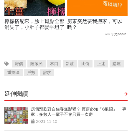
檸檬搭配它，臉上斑點全部
房東突然要我搬家，可以
消失了，小肚子都變平坦了
嗎？
Ads by
房價
陸敬民
林口
新莊
比例
上述
購屋
重劃區
戶數
需求
延伸閱讀
房價漲跌對自住客無影響？ 買房必知「6絕招」！ 專
家：多數人一輩子不會只買一次房
2021-11-10