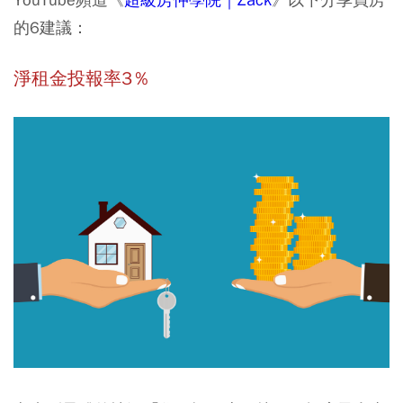
的6建議：
淨租金投報率3％