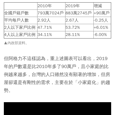
2010年
2019年
增減
全國戶籍戶數
793萬7024戶
883萬2745戶
+90萬戶
平均每戶人數
2.92人
2.67人
-0.25人
2人以下家戶比例
47.71%
53.72%
+6.01%
4人以上家戶比例
34.11%
28.11%
-6.00%
▲內政部資料。
但阿格力不這樣認為，重上述圖表可以看出，2019
年的戶數還是比2010年多了90萬戶，且小家庭的比
例越來越多，台灣的人口雖然沒有顯著的增加，但房
屋卻還是有剛性的需求，主要在於「小家庭化」的趨
勢。