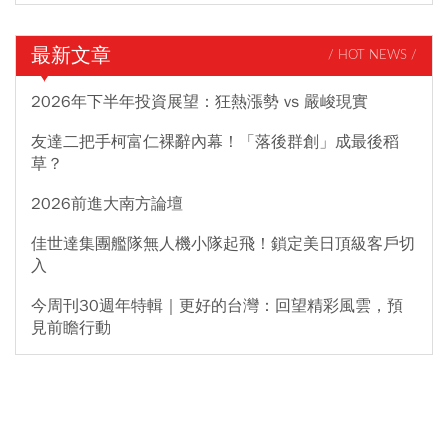
最新文章
/ HOT NEWS /
2026年下半年投資展望：狂熱漲勢 vs 嚴峻現實
友達二把手柯富仁裸辭內幕！「落後群創」成最後稻
草？
2026前進大南方論壇
佳世達集團艦隊無人機小隊起飛！鎖定美日頂級客戶切
入
今周刊30週年特輯｜更好的台灣：回望精彩風雲，預
見前瞻行動