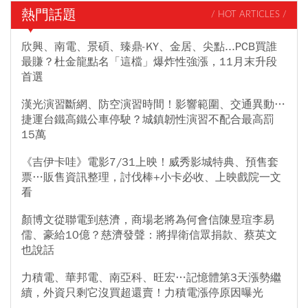
熱門話題
/ HOT ARTICLES /
欣興、南電、景碩、臻鼎-KY、金居、尖點...PCB買誰
最賺？杜金龍點名「這檔」爆炸性強漲，11月末升段
首選
漢光演習斷網、防空演習時間！影響範圍、交通異動…
捷運台鐵高鐵公車停駛？城鎮韌性演習不配合最高罰
15萬
《吉伊卡哇》電影7/31上映！威秀影城特典、預售套
票…販售資訊整理，討伐棒+小卡必收、上映戲院一文
看
顏博文從聯電到慈濟，商場老將為何會信陳昱瑄李易
儒、豪給10億？慈濟發聲：將捍衛信眾捐款、蔡英文
也說話
力積電、華邦電、南亞科、旺宏…記憶體第3天漲勢繼
續，外資只剩它沒買超還賣！力積電漲停原因曝光