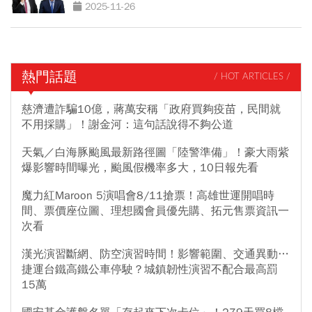
2025-11-26
熱門話題
/ HOT ARTICLES /
慈濟遭詐騙10億，蔣萬安稱「政府買夠疫苗，民間就
不用採購」！謝金河：這句話說得不夠公道
天氣／白海豚颱風最新路徑圖「陸警準備」！豪大雨紫
爆影響時間曝光，颱風假機率多大，10日報先看
魔力紅Maroon 5演唱會8/11搶票！高雄世運開唱時
間、票價座位圖、理想國會員優先購、拓元售票資訊一
次看
漢光演習斷網、防空演習時間！影響範圍、交通異動…
捷運台鐵高鐵公車停駛？城鎮韌性演習不配合最高罰
15萬