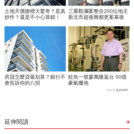
土地天價搶標大驚奇？是真
三重觀瀾案整合200位地主
炒作？還是不小心算錯！
新北市超複雜都更案幕後
房貸怎麼貸最划算？銀行不
鮭魚一號廖萬隆返台 50億
會告訴你的八招
豪氣獵地
Ads by
延伸閱讀