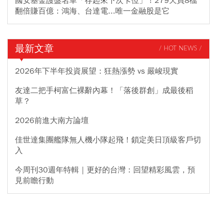
國安基金護盤名單「存起來下次卡位」！279天買8檔
翻倍賺百億：鴻海、台達電...唯一金融股是它
最新文章
/ HOT NEWS /
2026年下半年投資展望：狂熱漲勢 vs 嚴峻現實
友達二把手柯富仁裸辭內幕！「落後群創」成最後稻
草？
2026前進大南方論壇
佳世達集團艦隊無人機小隊起飛！鎖定美日頂級客戶切
入
今周刊30週年特輯｜更好的台灣：回望精彩風雲，預
見前瞻行動