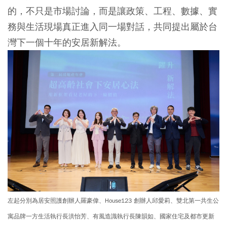
的，不只是市場討論，而是讓政策、工程、數據、實
務與生活現場真正進入同一場對話，共同提出屬於台
灣下一個十年的安居新解法。
左起分別為居安照護創辦人羅豪偉、House123 創辦人邱愛莉、雙北第一共生公
寓品牌一方生活執行長洪怡芳、有風造識執行長陳韻如、國家住宅及都市更新