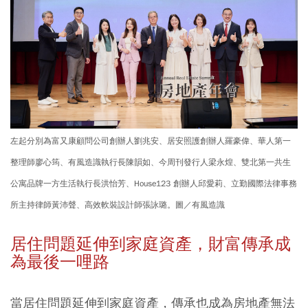
左起分別為富又康顧問公司創辦人劉兆安、居安照護創辦人羅豪偉、華人第一
整理師廖心筠、有風造識執行長陳韻如、今周刊發行人梁永煌、雙北第一共生
公寓品牌一方生活執行長洪怡芳、House123 創辦人邱愛莉、立勤國際法律事務
所主持律師黃沛聲、高效軟裝設計師張詠璐。圖／有風造識
居住問題延伸到家庭資產，財富傳承成
為最後一哩路
當居住問題延伸到家庭資產，傳承也成為房地產無法