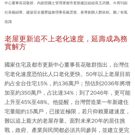
中心董事長花敬群、內政部國土管理署都市更新建設組組長王武聰、今周刊副
社長楊紹華、建築安全履歷協會理事長戴雲發、巷導創辦人鄭依桓。圖／有風
造識
老屋更新追不上老化速度，延壽成為務
實解方
國家住宅及都市更新中心董事長花敬群指出，台灣住
宅老化速度恐怕比人口老化更快。50年以上老屋目前
約占全台住宅15%，約136萬戶；預估到2036年將增
加至約350萬戶，占比達34%；到了2046年，更可能
上升至45%至48%。他提醒，台灣營造業一年新建住
宅量能約15萬戶，已接近極限，若只仰賴重建速度，
難以追上龐大的老屋存量。面對未來20年的居住挑
戰，政府、產業與民間都必須共同參與，並建立更完