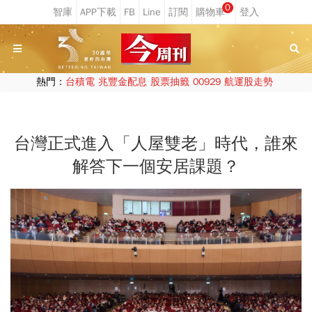
0
熱門：
台積電
兆豐金配息
股票抽籤
00929
航運股走勢
台灣正式進入「人屋雙老」時代，誰來
解答下一個安居課題？