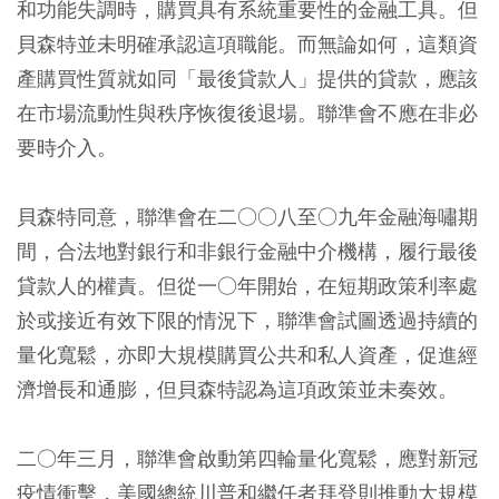
和功能失調時，購買具有系統重要性的金融工具。但
貝森特並未明確承認這項職能。而無論如何，這類資
產購買性質就如同「最後貸款人」提供的貸款，應該
在市場流動性與秩序恢復後退場。聯準會不應在非必
要時介入。
貝森特同意，聯準會在二○○八至○九年金融海嘯期
間，合法地對銀行和非銀行金融中介機構，履行最後
貸款人的權責。但從一○年開始，在短期政策利率處
於或接近有效下限的情況下，聯準會試圖透過持續的
量化寬鬆，亦即大規模購買公共和私人資產，促進經
濟增長和通膨，但貝森特認為這項政策並未奏效。
二○年三月，聯準會啟動第四輪量化寬鬆，應對新冠
疫情衝擊，美國總統川普和繼任者拜登則推動大規模