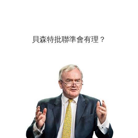
貝森特批聯準會有理？