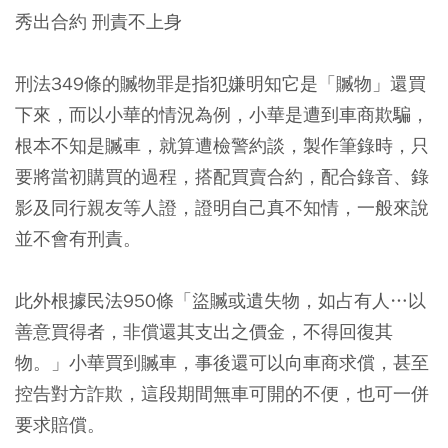
秀出合約
刑責不上身
刑法349條的贓物罪是指犯嫌明知它是「贓物」還買
下來，而以小華的情況為例，小華是遭到車商欺騙，
根本不知是贓車，就算遭檢警約談，製作筆錄時，只
要將當初購買的過程，搭配買賣合約，配合錄音、錄
影及同行親友等人證，證明自己真不知情，一般來說
並不會有刑責。
此外根據民法950條「盜贓或遺失物，如占有人…以
善意買得者，非償還其支出之價金，不得回復其
物。」小華買到贓車，事後還可以向車商求償，甚至
控告對方詐欺，這段期間無車可開的不便，也可一併
要求賠償。