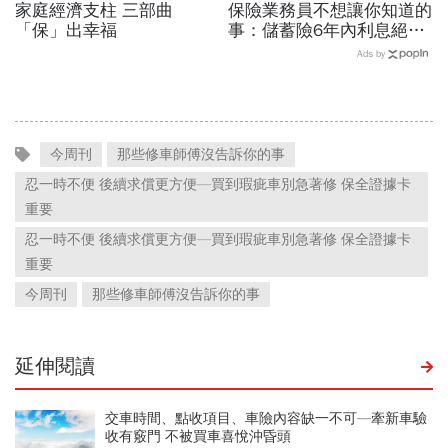
家庭經濟支柱 三部曲
保險業務員不想讓你知道的
「保」出幸福
事：儲蓄險6年內利息絕對
比定存低，簽了會後悔
Ads by
今周刊
那些修車師傅沒告訴你的事
忍一時不便 後續求償更方便—買到瑕疵車別急著修 保全證據卡
重要
忍一時不便 後續求償更方便—買到瑕疵車別急著修 保全證據卡
重要
今周刊
那些修車師傅沒告訴你的事
延伸閱讀
交車時間、點收項目、車險內容缺一不可—牽新車驗
收有竅門 不被買車喜悅沖昏頭