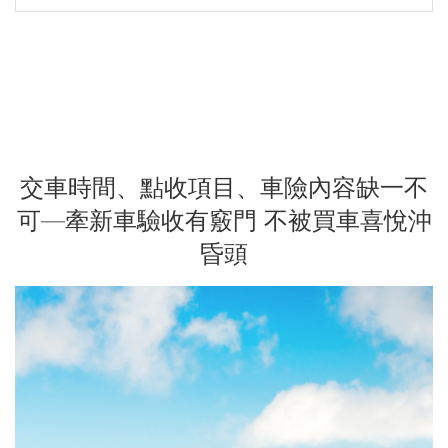
交車時間、點收項目、車險內容缺一不
可—牽新車驗收有竅門 不被買車喜悅沖
昏頭