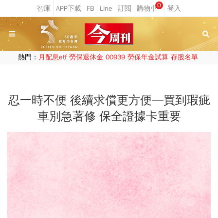
0
熱門：
月配息etf
勞保退休金
00939
勞保年金試算
存股名單
忍一時不便 後續求償更方便—買到瑕疵
車別急著修 保全證據卡重要