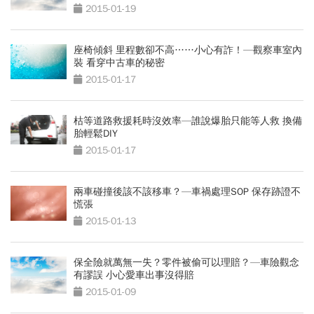
2015-01-19
座椅傾斜 里程數卻不高……小心有詐！—觀察車室內
裝 看穿中古車的秘密
2015-01-17
枯等道路救援耗時沒效率—誰說爆胎只能等人救 換備
胎輕鬆DIY
2015-01-17
兩車碰撞後該不該移車？—車禍處理SOP 保存跡證不
慌張
2015-01-13
保全險就萬無一失？零件被偷可以理賠？—車險觀念
有謬誤 小心愛車出事沒得賠
2015-01-09