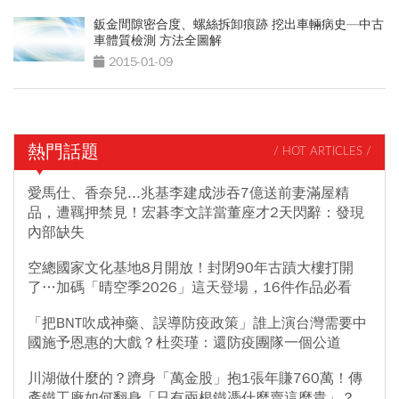
鈑金間隙密合度、螺絲拆卸痕跡 挖出車輛病史—中古
車體質檢測 方法全圖解
2015-01-09
熱門話題
/ HOT ARTICLES /
愛馬仕、香奈兒...兆基李建成涉吞7億送前妻滿屋精
品，遭羈押禁見！宏碁李文詳當董座才2天閃辭：發現
內部缺失
空總國家文化基地8月開放！封閉90年古蹟大樓打開
了…加碼「晴空季2026」這天登場，16件作品必看
「把BNT吹成神藥、誤導防疫政策」誰上演台灣需要中
國施予恩惠的大戲？杜奕瑾：還防疫團隊一個公道
川湖做什麼的？躋身「萬金股」抱1張年賺760萬！傳
產鐵工廠如何翻身「只有兩根鐵憑什麼賣這麼貴」？