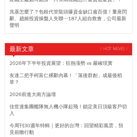
兆基怎麼了？包租代管龍頭爆資金缺口逾百億！董座閃
辭、趙姬投資操盤人失聯…187人組自救會，公司最新
聲明
最新文章
/ HOT NEWS /
2026年下半年投資展望：狂熱漲勢 vs 嚴峻現實
友達二把手柯富仁裸辭內幕！「落後群創」成最後稻
草？
2026前進大南方論壇
佳世達集團艦隊無人機小隊起飛！鎖定美日頂級客戶切
入
今周刊30週年特輯｜更好的台灣：回望精彩風雲，預
見前瞻行動