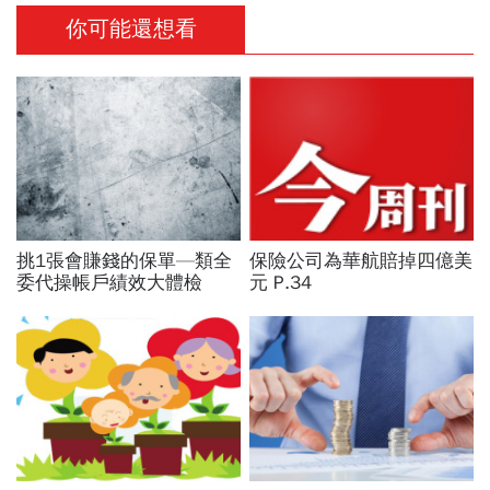
你可能還想看
挑1張會賺錢的保單—類全
保險公司為華航賠掉四億美
委代操帳戶績效大體檢
元 P.34