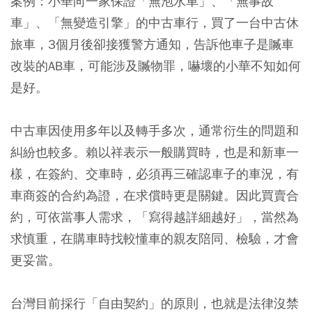
案例：
小華向一家保證「無泡水車」、「無事故
車」、「無變造引擎」的中古車行，買了一台中古休
旅車，3
個月後卻接獲警方通知，告訴他車子是贓車
改裝的AB
車，可能涉及贓物罪，嚇壞的小華不知如何
是好。
中古車因使用多年以及轉手多次，通常衍生的問題和
糾紛也較多。賴以祥表示一般購買時，也是和新車一
樣，在簽約、交車時，必須再三確認車子的車況，有
車商簽的合約為證，在求償時更是關鍵。因此買賣合
約，可依當事人需求，「寫得越詳細越好」，當然為
求慎重，在購車時找較懂車的親友陪同、檢驗，才會
更妥當。
台灣目前採行「自由契約」的原則，也就是法律沒禁