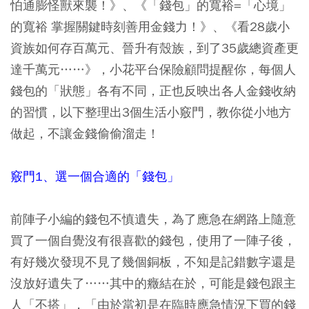
怕通膨怪獸來襲！》、《「錢包」的寬裕=「心境」
的寬裕 掌握關鍵時刻善用金錢力！》、《看28歲小
資族如何存百萬元、晉升有殼族，到了35歲總資產更
達千萬元……》，小花平台保險顧問提醒你，每個人
錢包的「狀態」各有不同，正也反映出各人金錢收納
的習慣，以下整理出3個生活小竅門，教你從小地方
做起，不讓金錢偷偷溜走！
竅門1、選一個合適的「錢包」
前陣子小編的錢包不慎遺失，為了應急在網路上隨意
買了一個自覺沒有很喜歡的錢包，使用了一陣子後，
有好幾次發現不見了幾個銅板，不知是記錯數字還是
沒放好遺失了……其中的癥結在於，可能是錢包跟主
人「不搭」，「由於當初是在臨時應急情況下買的錢