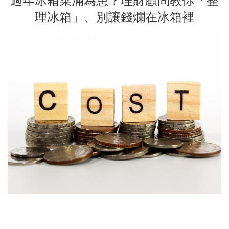
過年冰箱菜滿為患？理財顧問教你「整
理冰箱」、別讓錢爛在冰箱裡