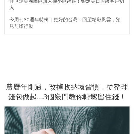
佳世達集團艦隊無人機小隊起飛！鎖定美日頂級客戶切
入
今周刊30週年特輯｜更好的台灣：回望精彩風雲，預
見前瞻行動
農曆年剛過，改掉收納壞習慣，從整理
錢包做起...3個竅門教你輕鬆留住錢！