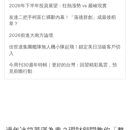
2026年下半年投資展望：狂熱漲勢 vs 嚴峻現實
友達二把手柯富仁裸辭內幕！「落後群創」成最後稻
草？
2026前進大南方論壇
佳世達集團艦隊無人機小隊起飛！鎖定美日頂級客戶切
入
今周刊30週年特輯｜更好的台灣：回望精彩風雲，預
見前瞻行動