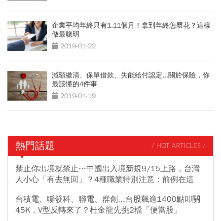
企業平均年終只有1.11個月！拿到年終怎麼花？這樣
做最聰明
2019-01-22
減額繳清、保單借款、失能給付認定...關於保險，你
最該懂的4件事
2019-01-19
熱門話題
/ HOT ARTICLES /
禁止你出境就禁止…中國出入境新規9/15上路，台灣
人小心「有去無回」？4種職業特別注意：前例在這
台積電、聯發科、聯電、群創...台股飆逾1400點叩關
45K，V型反轉來了？杜金龍先挑2檔「便當股」