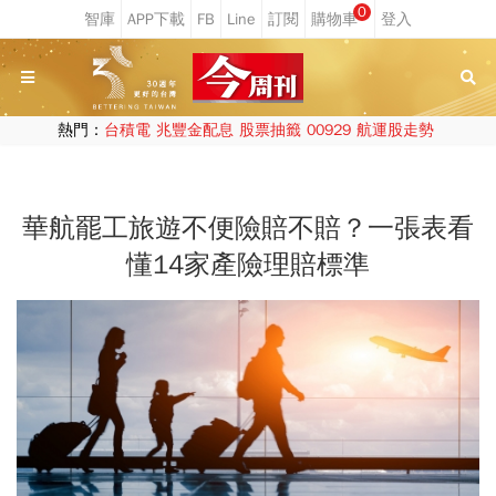
0
熱門：
台積電
兆豐金配息
股票抽籤
00929
航運股走勢
華航罷工旅遊不便險賠不賠？一張表看
懂14家產險理賠標準