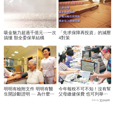
吸金魅力超過千億元—一次
「先求保障再投資」的減壓
搞懂 類全委保單結構
4對策
明明有檢附文件 明明有醫
今年報稅不可不知！沒有幫
生開診斷證明 — 為什麼你
父母繳健保費 也可列舉扣
的保險理賠還會「卡關」？
除
Ads by