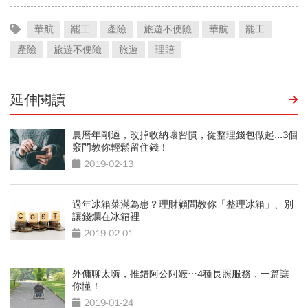
華航
罷工
產險
旅遊不便險
華航
罷工
產險
旅遊不便險
旅遊
理賠
延伸閱讀
農曆年剛過，改掉收納壞習慣，從整理錢包做起...3個
竅門教你輕鬆留住錢！
2019-02-13
過年冰箱菜滿為患？理財顧問教你「整理冰箱」、別
讓錢爛在冰箱裡
2019-02-01
外傭聊太嗨，推錯阿公阿嬤…4種長照服務，一篇讓
你懂！
2019-01-24