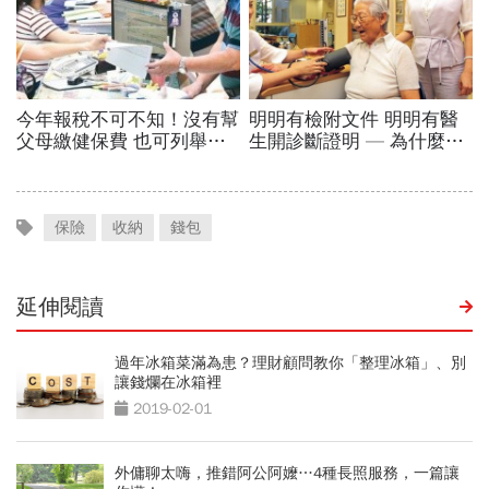
保險
收納
錢包
延伸閱讀
過年冰箱菜滿為患？理財顧問教你「整理冰箱」、別
讓錢爛在冰箱裡
2019-02-01
外傭聊太嗨，推錯阿公阿嬤…4種長照服務，一篇讓