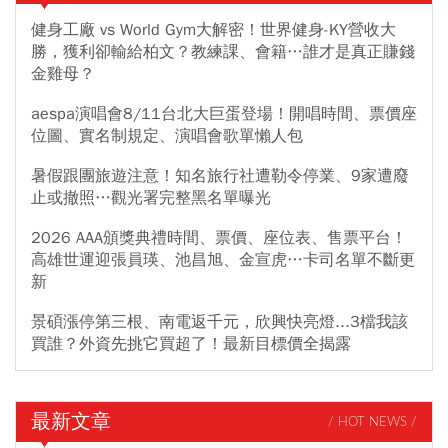
健身工廠 vs World Gym大解密！世界健身-KY營收大
勝，獲利卻輸給柏文？教練課、會籍…誰才是真正賺錢
金雞母？
aespa演唱會8/11台北大巨蛋登場！開唱時間、票價座
位圖、實名制規定、演唱會歌單懶人包
暑假跟團旅遊注意！知名旅行社遭勒令停業、9家遭廢
止或撤照…觀光署完整黑名單曝光
2026 AAA頒獎典禮時間、票價、座位表、售票平台！
高雄世運迎張員瑛、池昌旭、金宣虎…卡司名單不斷更
新
景碩漲停第三根、南電返千元，欣興快亮燈...3檔我該
買誰？外資先挑它買超了！最新目標價全揭露
最新文章
/ HOT NEWS /