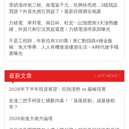
景碩漲停第三根、南電返千元，欣興快亮燈...3檔我該
買誰？外資先挑它買超了！最新目標價全揭露
力積電、華邦電、南亞科、旺宏…記憶體第3天漲勢繼
續，外資只剩它沒買超還賣！力積電漲停原因曝光
不是工程師，年薪也有330萬！黃仁勳指路4種金飯
碗：免大學畢、人人有機會過優渥生活…AI時代搶手職
業曝光
最新文章
/ HOT NEWS /
2026年下半年投資展望：狂熱漲勢 vs 嚴峻現實
友達二把手柯富仁裸辭內幕！「落後群創」成最後稻
草？
2026前進大南方論壇