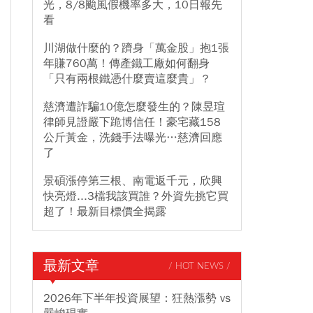
光，8/8颱風假機率多大，10日報先
看
川湖做什麼的？躋身「萬金股」抱1張
年賺760萬！傳產鐵工廠如何翻身
「只有兩根鐵憑什麼賣這麼貴」？
慈濟遭詐騙10億怎麼發生的？陳昱瑄
律師見證嚴下跪博信任！豪宅藏158
公斤黃金，洗錢手法曝光…慈濟回應
了
景碩漲停第三根、南電返千元，欣興
快亮燈...3檔我該買誰？外資先挑它買
超了！最新目標價全揭露
最新文章
/ HOT NEWS /
2026年下半年投資展望：狂熱漲勢 vs