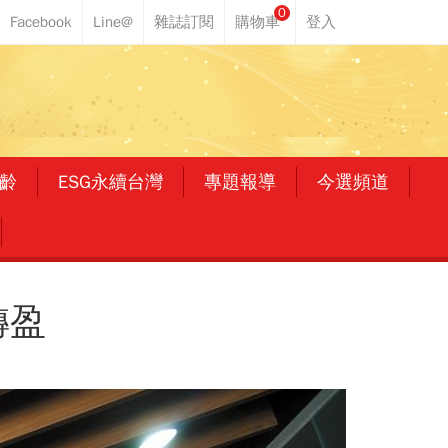
0
齡
ESG永續台灣
專題報導
今選頻道
轉盈