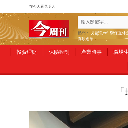
在今天看見明天
熱門：
月配息etf
勞保退休
存股名單
投資理財
保險稅制
產業時事
職場
「