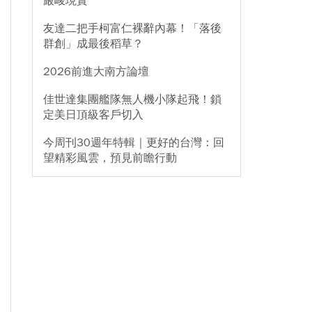
嚴峻現實
友達二把手柯富仁裸辭內幕！「落後
群創」成最後稻草？
2026前進大南方論壇
佳世達集團艦隊無人機小隊起飛！鎖
定美日頂級客戶切入
今周刊30週年特輯｜更好的台灣：回
望精彩風雲，預見前瞻行動