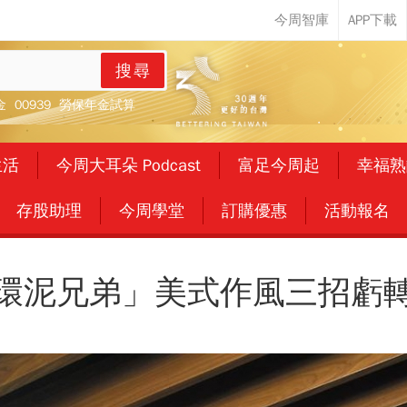
搜尋
金
00939
勞保年金試算
生活
今周大耳朵 Podcast
富足今周起
幸福熟
存股助理
今周學堂
訂購優惠
活動報名
環泥兄弟」美式作風三招虧