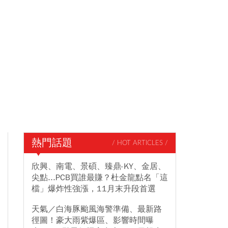
熱門話題
/ HOT ARTICLES /
欣興、南電、景碩、臻鼎-KY、金居、
尖點...PCB買誰最賺？杜金龍點名「這
檔」爆炸性強漲，11月末升段首選
天氣／白海豚颱風海警準備、最新路
徑圖！豪大雨紫爆區、影響時間曝