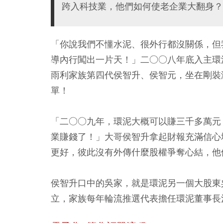
跨入科技業，他們如何使老企業大翻身？
「你說我們不懂水泥、很外行都沒關係，但
導內行闖出一片天！」二○○八年底入主環
雨利家族第四代侯智升、侯智元，坐在剛裝
單！
「二○○九年，環泥大概可以賺三千多萬元
業賺錢了！」大哥侯智升拿起財報充滿信心
更好，彼此沒有外傳什麼股權爭奪心結，他
侯智升口中的吳家，就是環泥另一個大股東
立，家族每年輪流推選代表擔任環泥董事長