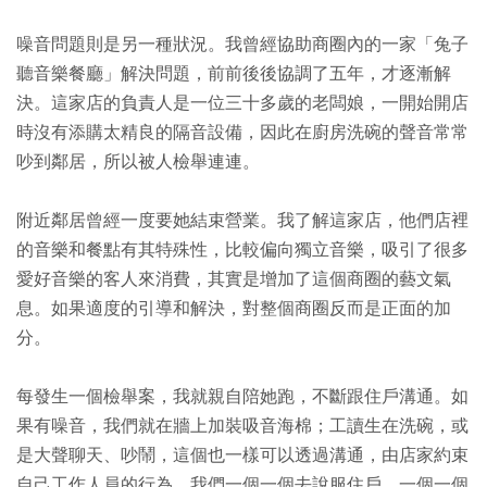
噪音問題則是另一種狀況。我曾經協助商圈內的一家「兔子
聽音樂餐廳」解決問題，前前後後協調了五年，才逐漸解
決。這家店的負責人是一位三十多歲的老闆娘，一開始開店
時沒有添購太精良的隔音設備，因此在廚房洗碗的聲音常常
吵到鄰居，所以被人檢舉連連。
附近鄰居曾經一度要她結束營業。我了解這家店，他們店裡
的音樂和餐點有其特殊性，比較偏向獨立音樂，吸引了很多
愛好音樂的客人來消費，其實是增加了這個商圈的藝文氣
息。如果適度的引導和解決，對整個商圈反而是正面的加
分。
每發生一個檢舉案，我就親自陪她跑，不斷跟住戶溝通。如
果有噪音，我們就在牆上加裝吸音海棉；工讀生在洗碗，或
是大聲聊天、吵鬧，這個也一樣可以透過溝通，由店家約束
自己工作人員的行為。我們一個一個去說服住戶，一個一個