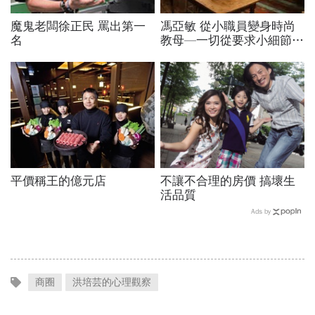
魔鬼老闆徐正民 罵出第一
馮亞敏 從小職員變身時尚
名
教母—一切從要求小細節開
始
平價稱王的億元店
不讓不合理的房價 搞壞生
活品質
Ads by
商圈
洪培芸的心理觀察