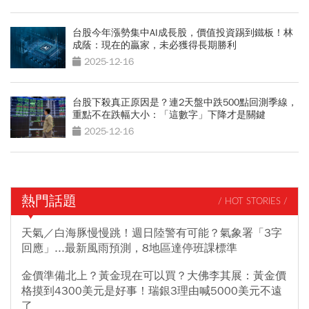
台股今年漲勢集中AI成長股，價值投資踢到鐵板！林
成蔭：現在的贏家，未必獲得長期勝利
2025-12-16
台股下殺真正原因是？連2天盤中跌500點回測季線，
重點不在跌幅大小：「這數字」下降才是關鍵
2025-12-16
熱門話題
/ HOT STORIES /
天氣／白海豚慢慢跳！週日陸警有可能？氣象署「3字
回應」...最新風雨預測，8地區達停班課標準
金價準備北上？黃金現在可以買？大佛李其展：黃金價
格摸到4300美元是好事！瑞銀3理由喊5000美元不遠
了