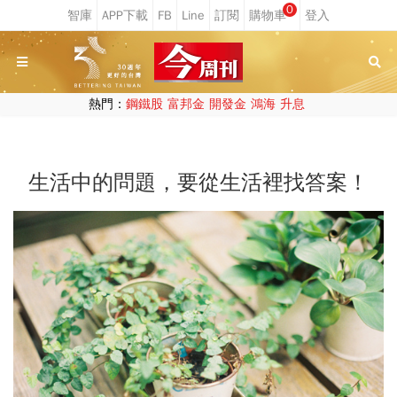
0
熱門：
鋼鐵股
富邦金
開發金
鴻海
升息
生活中的問題，要從生活裡找答案！