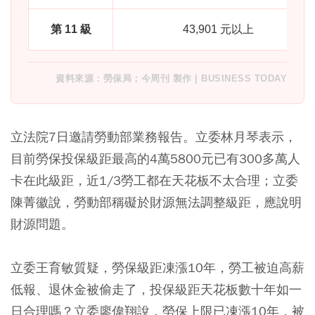
第 11 級
43,901 元以上
資料來源：勞保局；今周刊 製作 | BUSINESS TODAY
立法院7日邀請勞動部業務報告。立委林月琴表示，
目前勞保投保級距最高的4萬5800元已有300多萬人
卡在此級距，近1/3勞工都在天花板不太合理；立委
陳菁徽說，勞動部稱礙於財源無法調整級距，應說明
財源問題。
立委王育敏質疑，勞保級距凍漲10年，勞工被迫高薪
低報、退休金被偷走了，投保級距天花板數十年如一
日合理嗎？立委廖偉翔說，勞保上限已凍漲10年，被