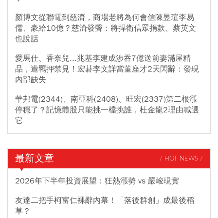
顏博文從聯電到慈濟，商場老將為何會信陳昱瑄李易
儒、豪給10億？慈濟發聲：將捍衛信眾捐款、蔡英文
也說話
愛馬仕、香奈兒...兆基李建成涉吞7億送前妻滿屋精
品，遭羈押禁見！宏碁李文詳當董座才2天閃辭：發現
內部缺失
華邦電(2344)、南亞科(2408)、旺宏(2337)第二根漲
停穩了？記憶體股只能挑一檔挑誰，杜金龍2理由喊選
它
最新文章
/ HOT NEWS /
2026年下半年投資展望：狂熱漲勢 vs 嚴峻現實
友達二把手柯富仁裸辭內幕！「落後群創」成最後稻
草？