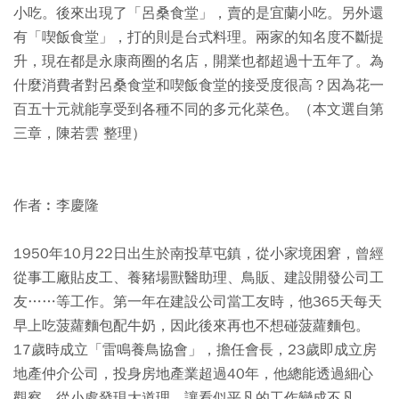
小吃。後來出現了「呂桑食堂」，賣的是宜蘭小吃。另外還
有「喫飯食堂」，打的則是台式料理。兩家的知名度不斷提
升，現在都是永康商圈的名店，開業也都超過十五年了。為
什麼消費者對呂桑食堂和喫飯食堂的接受度很高？因為花一
百五十元就能享受到各種不同的多元化菜色。（本文選自第
三章，陳若雲 整理）
作者︰李慶隆
1950年10月22日出生於南投草屯鎮，從小家境困窘，曾經
從事工廠貼皮工、養豬場獸醫助理、鳥販、建設開發公司工
友……等工作。第一年在建設公司當工友時，他365天每天
早上吃菠蘿麵包配牛奶，因此後來再也不想碰菠蘿麵包。
17歲時成立「雷鳴養鳥協會」，擔任會長，23歲即成立房
地產仲介公司，投身房地產業超過40年，他總能透過細心
觀察，從小處發現大道理，讓看似平凡的工作變成不凡。