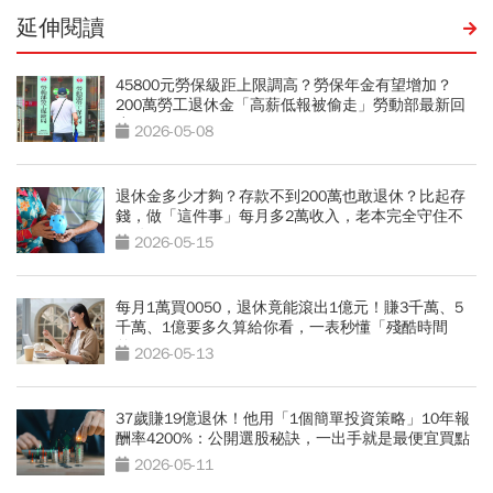
延伸閱讀
45800元勞保級距上限調高？勞保年金有望增加？
200萬勞工退休金「高薪低報被偷走」勞動部最新回
應
2026-05-08
退休金多少才夠？存款不到200萬也敢退休？比起存
錢，做「這件事」每月多2萬收入，老本完全守住不
用動
2026-05-15
每月1萬買0050，退休竟能滾出1億元！賺3千萬、5
千萬、1億要多久算給你看，一表秒懂「殘酷時間
差」
2026-05-13
37歲賺19億退休！他用「1個簡單投資策略」10年報
酬率4200%：公開選股秘訣，一出手就是最便宜買點
2026-05-11