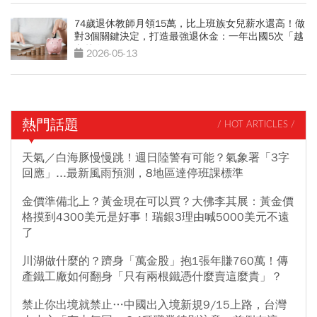
74歲退休教師月領15萬，比上班族女兒薪水還高！做
對3個關鍵決定，打造最強退休金：一年出國5次「越
老越有錢」
2026-05-13
熱門話題
/ HOT ARTICLES /
天氣／白海豚慢慢跳！週日陸警有可能？氣象署「3字
回應」...最新風雨預測，8地區達停班課標準
金價準備北上？黃金現在可以買？大佛李其展：黃金價
格摸到4300美元是好事！瑞銀3理由喊5000美元不遠
了
川湖做什麼的？躋身「萬金股」抱1張年賺760萬！傳
產鐵工廠如何翻身「只有兩根鐵憑什麼賣這麼貴」？
禁止你出境就禁止…中國出入境新規9/15上路，台灣