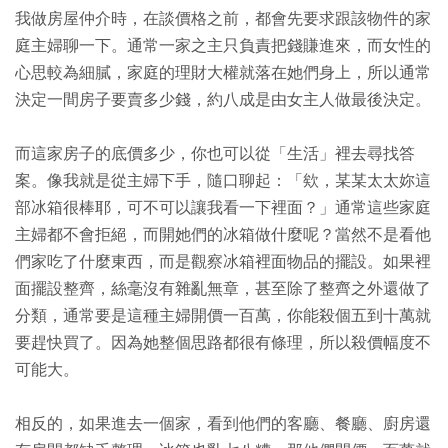
我做房屋仲介時，在談價格之前，都會先要求跟該物件的家
庭主婦聊一下。通常一家之主只負責把錢賺進來，而女性的
心思較為細膩，家庭的理財大權就落在她們身上，所以通常
決定一間房子要賣多少錢，約八成是由女主人做最後決定。
而這家房子的底價多少，你也可以從「生活」裡去尋找答
案。像我就是從主婦下手，隨口聊起：「欸，某某太太妳這
部冰箱很棒耶，可不可以讓我看一下裡面？」通常這些家庭
主婦都不會拒絕，而開她們的冰箱做什麼呢？當然不是看他
們家吃了什麼東西，而是觀察冰箱裡面物品的擺設。如果裡
面擺設整齊，絲毫沒有雜亂無章，甚至除了整齊之外還做了
分類，通常要是這種主婦開價一百萬，你能殺個五到十萬就
要趕快買了。因為她整個思路都很有條理，所以殺價幅度不
可能大。
相反的，如果進去一個家，看到他們的客廳、餐廳、廚房還