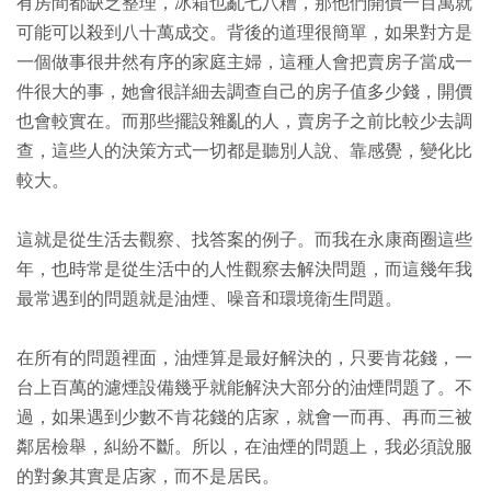
有房間都缺乏整理，冰箱也亂七八糟，那他們開價一百萬就
可能可以殺到八十萬成交。背後的道理很簡單，如果對方是
一個做事很井然有序的家庭主婦，這種人會把賣房子當成一
件很大的事，她會很詳細去調查自己的房子值多少錢，開價
也會較實在。而那些擺設雜亂的人，賣房子之前比較少去調
查，這些人的決策方式一切都是聽別人說、靠感覺，變化比
較大。
這就是從生活去觀察、找答案的例子。而我在永康商圈這些
年，也時常是從生活中的人性觀察去解決問題，而這幾年我
最常遇到的問題就是油煙、噪音和環境衛生問題。
在所有的問題裡面，油煙算是最好解決的，只要肯花錢，一
台上百萬的濾煙設備幾乎就能解決大部分的油煙問題了。不
過，如果遇到少數不肯花錢的店家，就會一而再、再而三被
鄰居檢舉，糾紛不斷。所以，在油煙的問題上，我必須說服
的對象其實是店家，而不是居民。