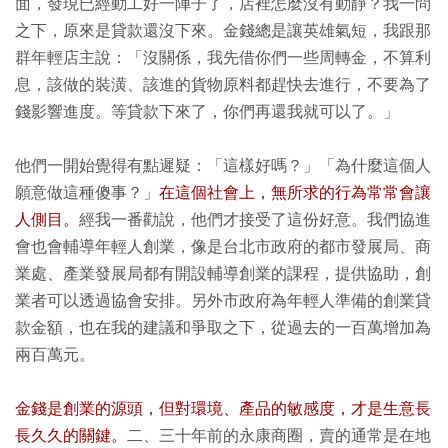
面，發現已經動工好一陣子了，店裡怎麼沒有動靜？我一問
之下，原來是貸款還沒下來。金錢總是讓英雄氣短，我跟那
群年輕店主說：「沒關係，我先借你們一些周轉金，不算利
息，該做的裝潢、該進的貨物原料都趕快去進行，不要為了
錢影響進度。等貸款下來了，你們再還我就可以了。」
他們一開始覺得有點遲疑：「這樣好嗎？」「為什麼這個人
願意做這種傻事？」
在這個社會上，無所求的行為常常會讓
人側目。
經我一番勸說，他們才接受了這份好意。我們協進
會也會輔導年輕人創業，像是台北市政府的都市發展局、商
業處、產業發展局都有開設輔導創業的課程，提供協助，創
業者可以透過協會安排。另外市政府為年輕人準備的創業貸
款金額，也在我的建議和爭取之下，從過去的一百萬增加為
兩百萬元。
金錢是創業的源頭，但對環境、產品的敏感度，才是生意長
長久久的關鍵。
二、三十年前的永康商圈，賣的通常是在地