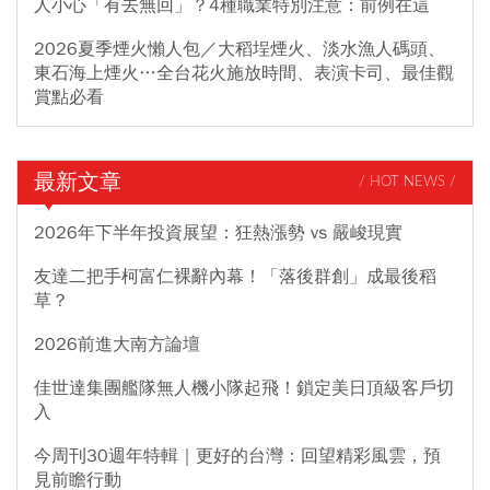
人小心「有去無回」？4種職業特別注意：前例在這
2026夏季煙火懶人包／大稻埕煙火、淡水漁人碼頭、
東石海上煙火…全台花火施放時間、表演卡司、最佳觀
賞點必看
最新文章
/ HOT NEWS /
2026年下半年投資展望：狂熱漲勢 vs 嚴峻現實
友達二把手柯富仁裸辭內幕！「落後群創」成最後稻
草？
2026前進大南方論壇
佳世達集團艦隊無人機小隊起飛！鎖定美日頂級客戶切
入
今周刊30週年特輯｜更好的台灣：回望精彩風雲，預
見前瞻行動