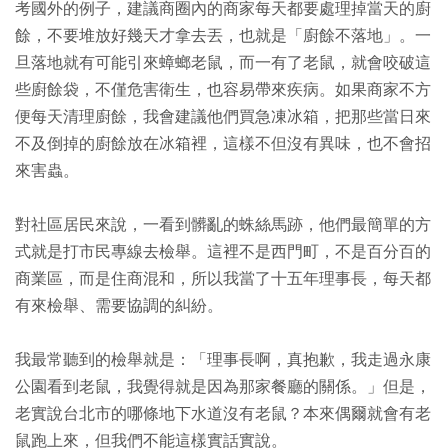
考國外的例子，建議商圈內的商家每天都要處理掉當天的廚
餘，不要堆放好幾天才拿去丟，也就是「廚餘不落地」。一
旦落地就有可能引來蟑螂老鼠，而一有了老鼠，就會咬破這
些廚餘袋，不僅危害衛生，也容易帶來疾病。如果商家不方
便每天清理廚餘，我會建議他們買急凍冰箱，把那些當日來
不及倒掉的廚餘放在冰箱裡，這樣不但沒有異味，也不會招
來害蟲。
對社區居民來說，一看到髒亂的蛛絲馬跡，他們最簡單的方
式就是打市民專線去檢舉。這裡不是西門町，不是百分百的
商業區，而是住商混和，所以我當了十五年理事長，每天都
有來檢舉、需要協調的糾紛。
我最常聽到的檢舉就是：「理事長啊，真抱歉，我走過永康
公園看到老鼠，我覺得就是因為那家餐廳的關係。」但是，
老實說台北市的哪條地下水道沒有老鼠？本來偶爾就會有老
鼠跑上來，但我們不能這樣實話實說。