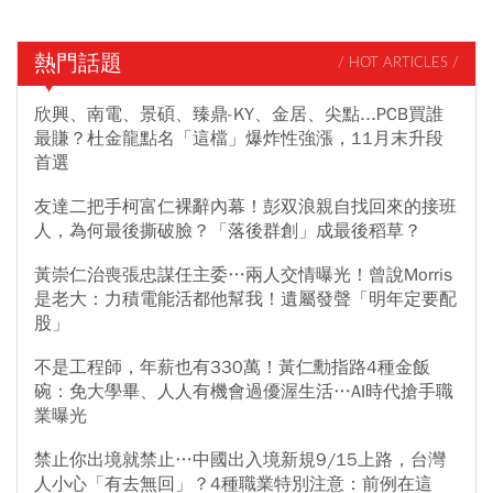
熱門話題
/ HOT ARTICLES /
欣興、南電、景碩、臻鼎-KY、金居、尖點...PCB買誰
最賺？杜金龍點名「這檔」爆炸性強漲，11月末升段
首選
友達二把手柯富仁裸辭內幕！彭双浪親自找回來的接班
人，為何最後撕破臉？「落後群創」成最後稻草？
黃崇仁治喪張忠謀任主委…兩人交情曝光！曾說Morris
是老大：力積電能活都他幫我！遺屬發聲「明年定要配
股」
不是工程師，年薪也有330萬！黃仁勳指路4種金飯
碗：免大學畢、人人有機會過優渥生活…AI時代搶手職
業曝光
禁止你出境就禁止…中國出入境新規9/15上路，台灣
人小心「有去無回」？4種職業特別注意：前例在這