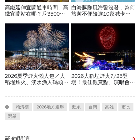
賴清德
2026地方選舉
派系
台南
高雄
市長
選舉
延伸閱讀