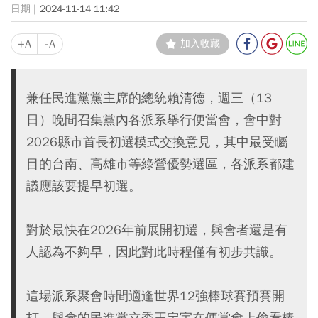
2024-11-14 11:42
+A
-A
加入收藏
兼任民進黨黨主席的總統賴清德，週三（13
日）晚間召集黨內各派系舉行便當會，會中對
2026縣市首長初選模式交換意見，其中最受矚
目的台南、高雄市等綠營優勢選區，各派系都建
議應該要提早初選。
對於最快在2026年前展開初選，與會者還是有
人認為不夠早，因此對此時程僅有初步共識。
這場派系聚會時間適逢世界12強棒球賽預賽開
打，與會的民進黨立委王定宇在便當會上偷看棒