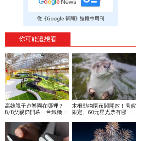
你可能還想看
高雄親子遊樂園在哪裡？
木柵動物園夜間開放！暑假
8/8父親節開幕…台鐵機廠
限定、60元星光票有哪些
變身遊樂園，30項設施要
動物可以看？要預約嗎？時
門票嗎？營業時間、交通一
間、門票、最佳遊園路線總
文看
整理