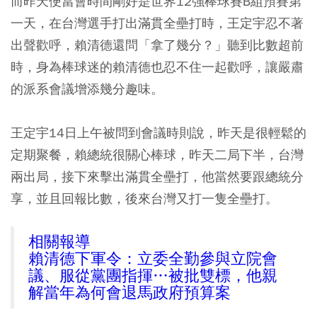
而昨天便當會時間剛好是世界12強棒球賽B組預賽第
一天，在台灣選手打出滿貫全壘打時，王定宇忍不著
出聲歡呼，賴清德還問「拿了幾分？」聽到比數超前
時，身為棒球迷的賴清德也忍不住一起歡呼，讓嚴肅
的派系會議增添幾分趣味。
王定宇14日上午被問到會議時則說，昨天是很輕鬆的
定期聚餐，賴總統很關心棒球，昨天二局下半，台灣
兩出局，接下來擊出滿貫全壘打，他當然要跟總統分
享，並且回報比數，後來台灣又打一隻全壘打。
相關報導
賴清德下軍令：立委全勤參與立院會
議、服從黨團指揮…被批雙標，他親
解當年為何會退馬政府預算案