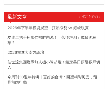
最新文章
/ HOT NEWS /
2026年下半年投資展望：狂熱漲勢 vs 嚴峻現實
友達二把手柯富仁裸辭內幕！「落後群創」成最後稻
草？
2026前進大南方論壇
佳世達集團艦隊無人機小隊起飛！鎖定美日頂級客戶切
入
今周刊30週年特輯｜更好的台灣：回望精彩風雲，預
見前瞻行動