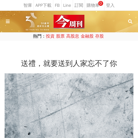
0
熱門：
投資
股票
高股息
金融股
存股
送禮，就要送到人家忘不了你