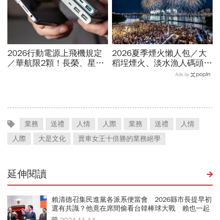
2026行動電源上飛機規定
2026夏季煙火懶人包／大
／華航限2顆！長榮、星
稻埕煙火、淡水漁人碼頭、
宇、虎航…行動電源飛機能
東石海上煙火…全台花火施
Ads by
帶幾個、托運還隨身手提？
放時間、表演卡司、最佳觀
賞點必看
業務
送禮
人情
人際
業務
送禮
人情
人際
大是文化
賣車女王十倍勝的業務絕學
延伸閱讀
賴清德召集民進黨各派系便當會 2026縣市長提早初
選有共識？他竟在席間偷看台韓棒球大戰 賴也一起
同歡