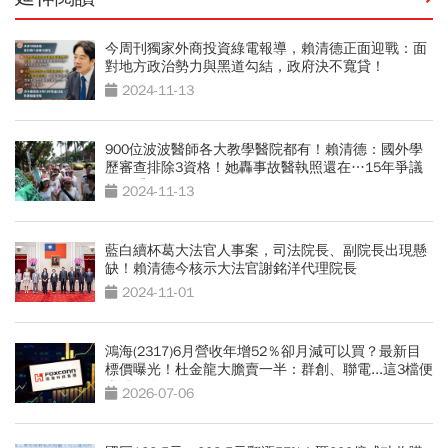
今周刊獨家外商投資綠電報導，賴清德正面迎戰：面
對地方政治勢力與黑道勾結，政府決不寬貸！
2024-11-13
900位波波醫師各大教學醫院都有！賴清德：國外學
歷審查排除3資格！她轟事故醫執照還在…15年爭議
一次看
2024-11-13
藍白續杯葛大法官人事案，司法院長、副院長出現懸
缺！賴清德今核示大法官謝銘洋代理院長
2024-11-01
鴻海(2317)6月營收年增52％卻月減可以買？最新目
標價曝光！杜金龍大膽賣一半：群創、聯電...這3檔便
當股更有肉
2026-07-06