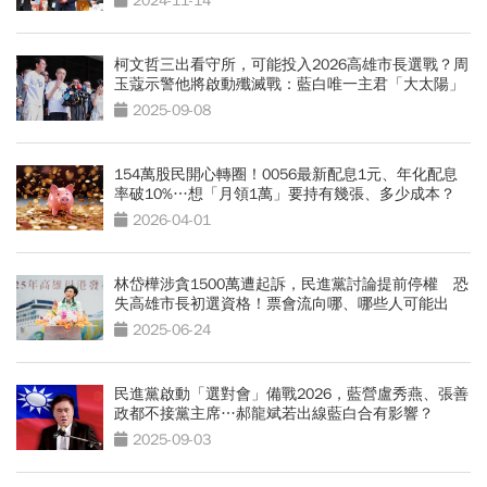
2024-11-14
柯文哲三出看守所，可能投入2026高雄市長選戰？周
玉蔻示警他將啟動殲滅戰：藍白唯一主君「大太陽」
2025-09-08
154萬股民開心轉圈！0056最新配息1元、年化配息
率破10%…想「月領1萬」要持有幾張、多少成本？
2026-04-01
林岱樺涉貪1500萬遭起訴，民進黨討論提前停權 恐
失高雄市長初選資格！票會流向哪、哪些人可能出
線？
2025-06-24
民進黨啟動「選對會」備戰2026，藍營盧秀燕、張善
政都不接黨主席…郝龍斌若出線藍白合有影響？
2025-09-03