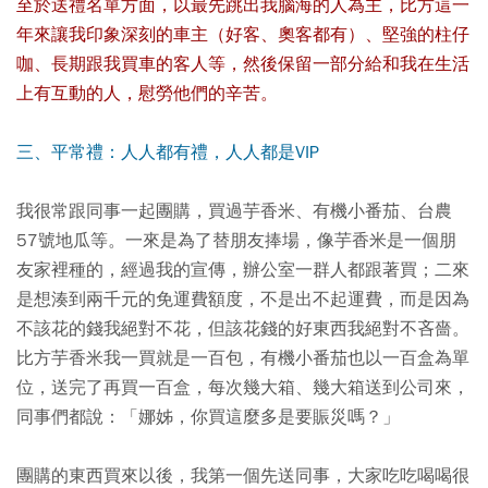
至於送禮名單方面，以最先跳出我腦海的人為主，比方這一
年來讓我印象深刻的車主（好客、奧客都有）、堅強的柱仔
咖、長期跟我買車的客人等，然後保留一部分給和我在生活
上有互動的人，慰勞他們的辛苦。
三、平常禮：人人都有禮，人人都是VIP
我很常跟同事一起團購，買過芋香米、有機小番茄、台農
57號地瓜等。一來是為了替朋友捧場，像芋香米是一個朋
友家裡種的，經過我的宣傳，辦公室一群人都跟著買；二來
是想湊到兩千元的免運費額度，不是出不起運費，而是因為
不該花的錢我絕對不花，但該花錢的好東西我絕對不吝嗇。
比方芋香米我一買就是一百包，有機小番茄也以一百盒為單
位，送完了再買一百盒，每次幾大箱、幾大箱送到公司來，
同事們都說：「娜姊，你買這麼多是要賑災嗎？」
團購的東西買來以後，我第一個先送同事，大家吃吃喝喝很