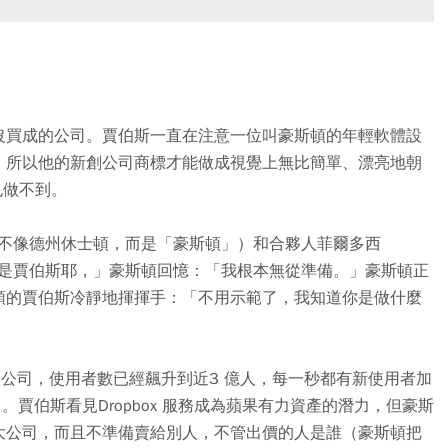
沒買成的公司。賈伯斯一直在注意一位叫豪斯頓的年輕軟體設
，所以他的新創公司商標才能做成視覺上無比簡單、漂亮地朝
也做不到。
n 發音不像德州休士頓，而是「豪斯頓」）和合夥人菲爾多西
道，那可是賈伯斯耶，」豪斯頓回憶：「我根本無從準備。」豪斯頓正
領的賈伯斯冷靜地揮揮手：「不用示範了，我知道你是做什麼
服務公司，使用者數已經飆升到近3 億人，每一秒都有新使用者加
）。賈伯斯看見Dropbox 服務成為蘋果有力資產的潛力，但豪斯
大公司，而且不準備賣給別人，不管出價的人是誰（豪斯頓把