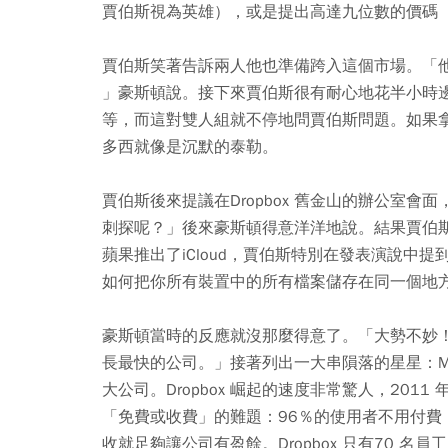
賈伯斯視為英雄），或是提出高達九位數的價碼（他
賈伯斯笑著告訴兩人他也準備跨入這個市場。「
」豪斯頓說。接下來賈伯斯很有耐心地花半小時
等，而這對雙人組就不停地問賈伯斯問題。如果
多西就像是沉默的泰勒。
賈伯斯後來提議在Dropbox 舊金山的辦公室
刺探呢？
」後來豪斯頓得意洋洋地說。結果賈伯斯
蘋果推出了iCloud，賈伯斯特別在發表演說中提
如何把你所有裝置中的所有檔案儲存在同一個地
豪斯頓當時的反應就沒那麼得意了。「大勢不妙
長最快的公司。
」接著列出一大串隕落的星星：Mysp
大公司。Dropbox 崛起的速度非常驚人，201
「免費或收費」的難題：96％的使用者不用付費
收就足夠讓公司有盈餘。
Dropbox 只有70