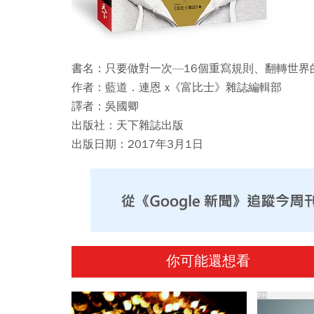
書名：
只要做對一次—16個重寫規則、翻轉世
作者：
藍道．連恩 x《富比士》雜誌編輯部
譯者：
吳國卿
出版社：
天下雜誌出版
出版日期：
2017年3月1日
你可能還想看
PR