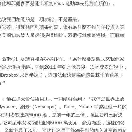
和菲爾多西是開出租的Prius 電動車去見賈伯斯的）。
他說我們創造的是一項功能，不是產品。
邊喝茶、邊聊他回到蘋果的事，還有為什麼不能信任投資人等
拿美國知名雙人魔術師搭檔比喻，豪斯頓就像是潘恩，而菲爾
會面，豪斯頓則提議直接在矽谷碰面。「
為什麼要讓敵人來我們家
從此沒再聯絡，直到2011 年6 月他最後一次的發表演說中，
到Dropbox 只是半調子，還無法解決網際網路最棘手的難題：
方？
！」他在隔天發信給員工，一開頭就寫到：「
我們是世界上成
ace、網景（Netscape）、Palm、Yahoo 等曾紅極一時的
1 年使用者數達到5000 名，是前一年的三倍，而且公司已解決
，公司該年營收仍能達到5000 萬美元，豪斯頓說，這樣的營
 名員工，多數都是工程師，平均每名員工能夠分到的收入甚至超越科