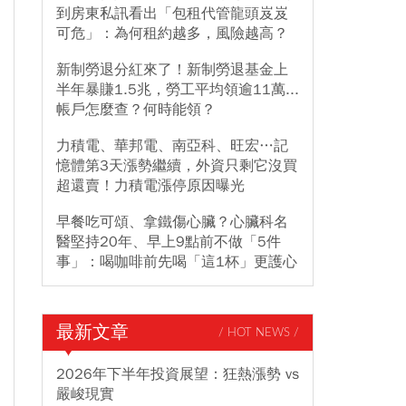
到房東私訊看出「包租代管龍頭岌岌
可危」：為何租約越多，風險越高？
新制勞退分紅來了！新制勞退基金上
半年暴賺1.5兆，勞工平均領逾11萬...
帳戶怎麼查？何時能領？
力積電、華邦電、南亞科、旺宏…記
憶體第3天漲勢繼續，外資只剩它沒買
超還賣！力積電漲停原因曝光
早餐吃可頌、拿鐵傷心臟？心臟科名
醫堅持20年、早上9點前不做「5件
事」：喝咖啡前先喝「這1杯」更護心
最新文章
/ HOT NEWS /
2026年下半年投資展望：狂熱漲勢 vs
嚴峻現實