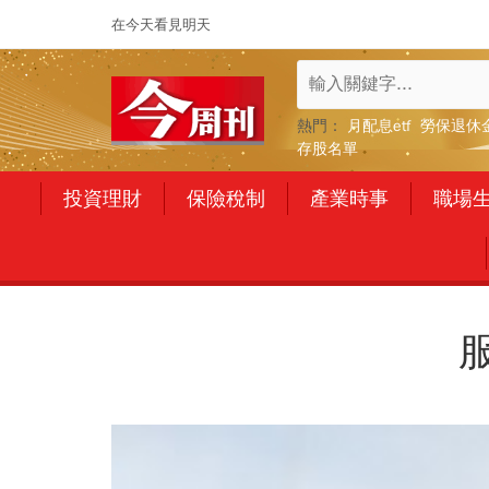
在今天看見明天
熱門：
月配息etf
勞保退休
存股名單
投資理財
保險稅制
產業時事
職場