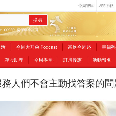
搜尋
金
00939
勞保年金試算
生活
今周大耳朵 Podcast
富足今周起
幸福熟
存股助理
今周學堂
訂購優惠
活動報名
服務人們不會主動找答案的問