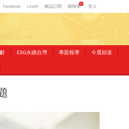
0
齡
ESG永續台灣
專題報導
今選頻道
題