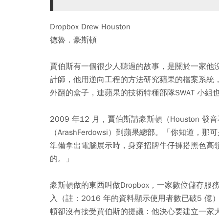
Dropbox Drew Houston
德魯．豪斯頓
賈伯斯有一個很少人聽過的故事，是關於一家他
計師，他用逆向工程的方法研究蘋果的檔案系統
外翻的盒子，連蘋果的技術特種部隊SWAT 小組
2009 年12 月，賈伯斯請豪斯頓（Housto
（ArashFerdowsi）到蘋果總部。「你知
準備拿出電腦展示時，身穿招牌牛仔褲搭黑色高
的。」
豪斯頓做的東西叫做Dropbox，一家數位儲存
入（註：2016 年的資料顯示使用者數已破5 億
頓卻沒有接受賈伯斯的提議：他決心要建立一家