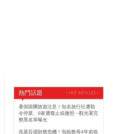
熱門話題
/ HOT ARTICLES /
暑假跟團旅遊注意！知名旅行社遭勒
令停業、9家遭廢止或撤照…觀光署完
整黑名單曝光
兆基百億財務危機！包租教母4年前收