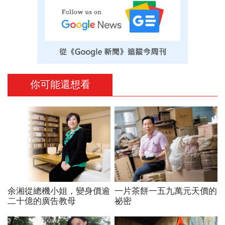
你可能還想看
余湘從總機小姐，變身價逾
一片茶餅一五九萬元天價的
二十億的廣告教母
祕密