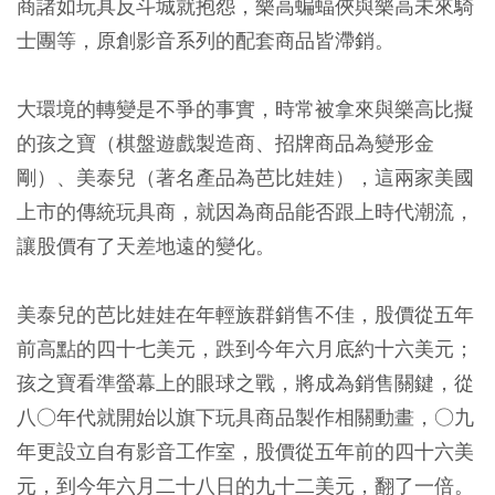
商諸如玩具反斗城就抱怨，樂高蝙蝠俠與樂高未來騎
士團等，原創影音系列的配套商品皆滯銷。
大環境的轉變是不爭的事實，時常被拿來與樂高比擬
的孩之寶（棋盤遊戲製造商、招牌商品為變形金
剛）、美泰兒（著名產品為芭比娃娃），這兩家美國
上市的傳統玩具商，就因為商品能否跟上時代潮流，
讓股價有了天差地遠的變化。
美泰兒的芭比娃娃在年輕族群銷售不佳，股價從五年
前高點的四十七美元，跌到今年六月底約十六美元；
孩之寶看準螢幕上的眼球之戰，將成為銷售關鍵，從
八○年代就開始以旗下玩具商品製作相關動畫，○九
年更設立自有影音工作室，股價從五年前的四十六美
元，到今年六月二十八日的九十二美元，翻了一倍。