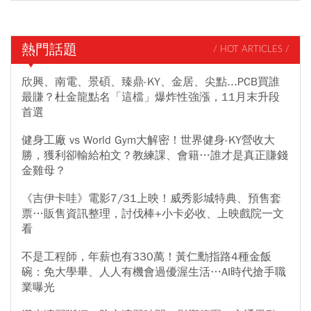
熱門話題
/ HOT ARTICLES /
欣興、南電、景碩、臻鼎-KY、金居、尖點...PCB買誰
最賺？杜金龍點名「這檔」爆炸性強漲，11月末升段
首選
健身工廠 vs World Gym大解密！世界健身-KY營收大
勝，獲利卻輸給柏文？教練課、會籍…誰才是真正賺錢
金雞母？
《吉伊卡哇》電影7/31上映！威秀影城特典、預售套
票…販售資訊整理，討伐棒+小卡必收、上映戲院一文
看
不是工程師，年薪也有330萬！黃仁勳指路4種金飯
碗：免大學畢、人人有機會過優渥生活…AI時代搶手職
業曝光