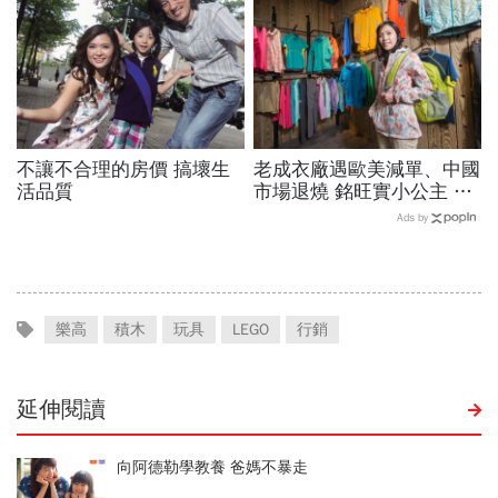
不讓不合理的房價 搞壞生
老成衣廠遇歐美減單、中國
活品質
市場退燒 銘旺實小公主 接
班一年心路自剖
Ads by
樂高
積木
玩具
LEGO
行銷
延伸閱讀
向阿德勒學教養 爸媽不暴走