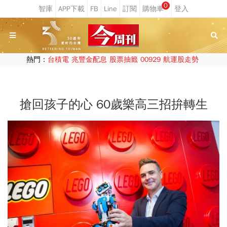
0
熱門：
台積電
兆豐金配息
股票抽籤
00929
航運股走勢
搶回孩子的心 60歲樂高三招拚轉生