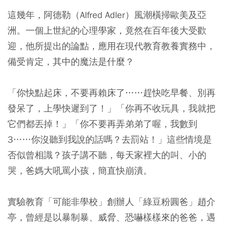
這幾年，阿德勒（Alfred Adler）風潮橫掃歐美及亞
洲。一個上世紀的心理學家，竟然在百年後大受歡
迎，他所提出的論點，應用在現代教育教養實務中，
備受肯定，其中的魔法是什麼？
「你快點起床，不要再賴床了……趕快吃早餐、別再
發呆了，上學快遲到了！」「你再不收玩具，我就把
它們都丟掉！」「你不要再弄弟弟了喔，我數到
3……你沒聽到我說的話嗎？去罰站！」這些情境是
否似曾相識？孩子講不聽，每天家裡大的叫、小的
哭，爸媽大吼罵小孩，簡直快崩潰。
實驗教育「可能非學校」創辦人「綠豆粉圓爸」趙介
亭，曾經是以暴制暴、威脅、恐嚇樣樣來的爸爸，遇