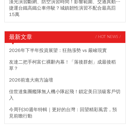
漢光演習斷網、防空演習時間！影響範圍、交通異動…
捷運台鐵高鐵公車停駛？城鎮韌性演習不配合最高罰
15萬
最新文章
/ HOT NEWS /
2026年下半年投資展望：狂熱漲勢 vs 嚴峻現實
友達二把手柯富仁裸辭內幕！「落後群創」成最後稻
草？
2026前進大南方論壇
佳世達集團艦隊無人機小隊起飛！鎖定美日頂級客戶切
入
今周刊30週年特輯｜更好的台灣：回望精彩風雲，預
見前瞻行動