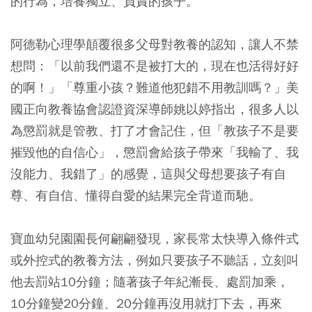
的行為，培養獨立、負責的孩子。
阿德勒心理學顛覆很多父母對教養的認知，讓人不禁
想問：「以前我們還不是被打大的，現在也活得好好
的啊！」「尊重小孩？難道他犯錯不用教訓嗎？」美
國正向教養協會認證資深導師姚以婷指出，很多人以
為懲罰就是管教、打了才會記住，但「教孩子不是要
摧毀他的自信心」，懲罰會給孩子帶來「我輸了、我
沒能力、我錯了」的感覺，這與父母想要孩子有自
尊、有自信、懂得自愛的結果完全背道而馳。
寶血幼兒園園長何翩翩發現，家長常太快導入條件式
或外控式的教養方法，例如只要孩子不聽話，立刻叫
他去罰站10分鐘；隨著孩子年紀漸長、處罰加乘，
10分鐘變20分鐘、20分鐘再沒用就打下去，再來