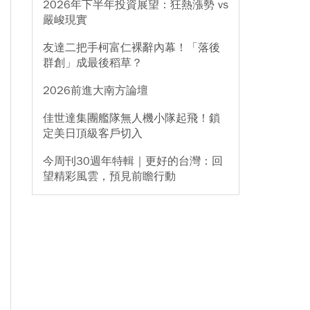
2026年下半年投資展望：狂熱漲勢 vs
嚴峻現實
友達二把手柯富仁裸辭內幕！「落後
群創」成最後稻草？
2026前進大南方論壇
佳世達集團艦隊無人機小隊起飛！鎖
定美日頂級客戶切入
今周刊30週年特輯｜更好的台灣：回
望精彩風雲，預見前瞻行動