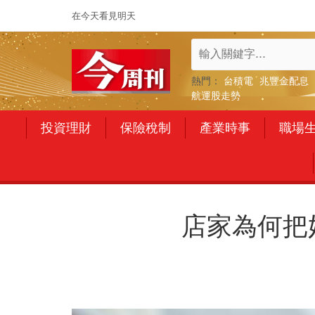
在今天看見明天
熱門：
台積電
兆豐金配息
航運股走勢
投資理財
保險稅制
產業時事
職場
店家為何把