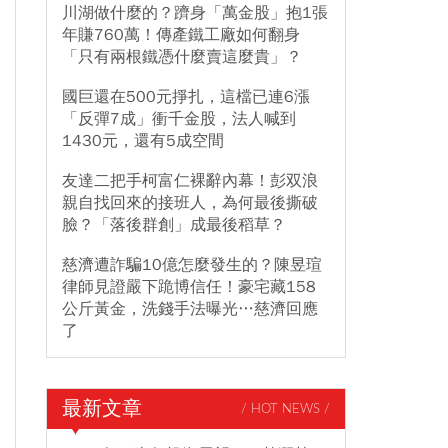
川湖做什麼的？躋身「萬金股」抱1張
年賺760萬！傳產鐵工廠如何翻身
「只有兩根鐵憑什麼賣這麼貴」？
國巨還在500元掙扎，這檔已連6漲
「反彈7成」衝千金股，法人喊到
1430元，還有5成空間
友達二把手柯富仁裸辭內幕！彭双浪
親自找回來的接班人，為何最後撕破
臉？「落後群創」成最後稻草？
慈濟遭詐騙10億怎麼發生的？陳昱瑄
律師見證嚴下跪博信任！豪宅藏158
公斤黃金，洗錢手法曝光…慈濟回應
了
最新文章
/ HOT NEWS /