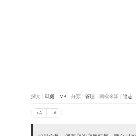
凱爾．MK
管理
達志
+A
-A