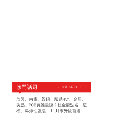
熱門話題
/ HOT ARTICLES /
欣興、南電、景碩、臻鼎-KY、金居、
尖點...PCB買誰最賺？杜金龍點名「這
檔」爆炸性強漲，11月末升段首選