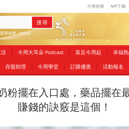
搜尋
股票抽籤
00929
生活
今周大耳朵 Podcast
富足今周起
幸福熟
存股助理
今周學堂
訂購優惠
活動報名
奶粉擺在入口處，藥品擺在
賺錢的訣竅是這個！