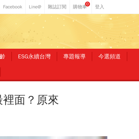
0
齡
ESG永續台灣
專題報導
今選頻道
最裡面？原來