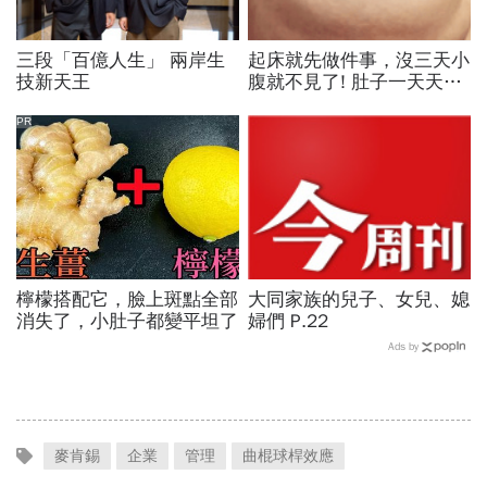
三段「百億人生」 兩岸生
起床就先做件事，沒三天小
技新天王
腹就不見了! 肚子一天天變
小！
PR
檸檬搭配它，臉上斑點全部
大同家族的兒子、女兒、媳
消失了，小肚子都變平坦了
婦們 P.22
Ads by
麥肯錫
企業
管理
曲棍球桿效應