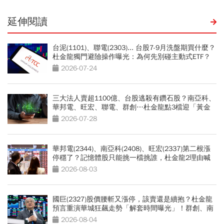
延伸閱讀
台泥(1101)、聯電(2303)... 台股7-9月洗盤期買什麼？
杜金龍獨門避險操作曝光：為何先別碰主動式ETF？
2026-07-24
三大法人賣超1100億、台股逃殺有鑽石股？南亞科、
華邦電、旺宏、聯電、群創…杜金龍點3檔迎「黃金
坑」買點
2026-07-28
華邦電(2344)、南亞科(2408)、旺宏(2337)第二根漲
停穩了？記憶體股只能挑一檔挑誰，杜金龍2理由喊
選它
2026-08-03
國巨(2327)股價腰斬又漲停，該賣還是續抱？杜金龍
預言重演華城狂飆走勢「解套時間曝光」！群創、南
亞科也點名
2026-08-04