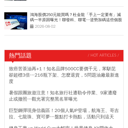
鴻海股價250元能買嗎？杜金龍「手上一定要有」減
碼一半原因曝光！聯發科、聯電…逆勢加碼這些個股
2026-08-02
熱門話題
/ HOT ARTICLES /
致癌苦茶油再+1！知名品牌500CC要價千元，苯駢芘
卻超標3倍…216瓶下架、怎麼退貨，5問題油廠最新進
度
暑假跟團旅遊注意！知名旅行社遭勒令停業、9家遭廢
止或撤照…觀光署完整黑名單曝光
巨型鋼彈現身信義區！20個人氣IP登場，航海王、哥吉
拉、七龍珠、寶可夢…盤點打卡熱點，活動只到這天