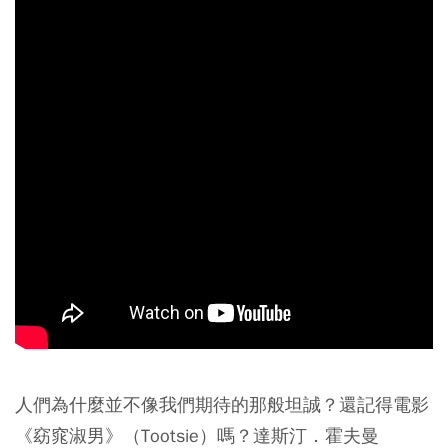
人們為什麼並不像我們期待的那般坦誠？還記得電影
《窈窕淑男》（Tootsie）嗎？達斯汀．霍夫曼