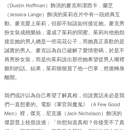
（Dustin Hoffman）飾演的麥克和潔西卡．蘭芝
（Jessica Lange）飾演的茱莉在片中有一段經典互
動。麥克愛上茱莉，但卻不知該如何接近她。麥克男
扮女裝成桃樂絲，還成了茱莉的閨蜜。茱莉向他抱怨
接近她的男人總是一些花花公子，而她真正喜歡的是
誠實的男人。麥克以為自己破解了愛情密碼，於是不
再男扮女裝，而是向茱莉說出那些她希望從男人嘴裡
聽到的話。結果，茱莉狠狠賞了他一巴掌，然後轉身
離開。
我們或許以為自己希望了解真相，但說實話未必是我
們一直想要的。電影《軍官與魔鬼》（A Few Good
Men）裡，傑克．尼克遜（Jack Nicholson）飾演的
傑瑟普上校曾說過：「你想知道真相？你接受不了真