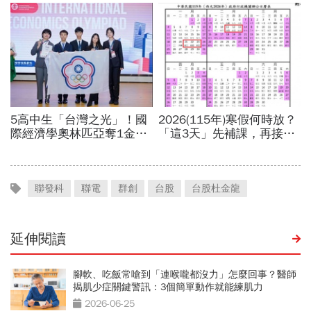
聯發科
聯電
群創
台股
台股杜金龍
延伸閱讀
腳軟、吃飯常嗆到「連喉嚨都沒力」怎麼回事？醫師
揭肌少症關鍵警訊：3個簡單動作就能練肌力
2026-06-25