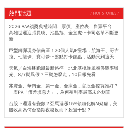
熱門話題
/ HOT STORIES /
2026 AAA頒獎典禮時間、票價、座位表、售票平台！
高雄世運迎張員瑛、池昌旭、金宣虎…卡司名單不斷更
新
巨型鋼彈現身信義區！20個人氣IP登場，航海王、哥吉
拉、七龍珠、寶可夢…盤點打卡熱點，活動只到這天
天氣／白海豚颱風最新路徑！北北基桃暴風圈侵襲率曝
光、8/7颱風假？三颱怎麼走，10日報先看
兆豐金、華南金、第一金、合庫金...官股金控買誰好？
一表PK「價差填息力」，為何殖利率最高未必划算
台股下週還有變數？亞馬遜漲15%領頭化解AI疑慮，美
股收高為何台指期夜盤反而下殺逾千點？