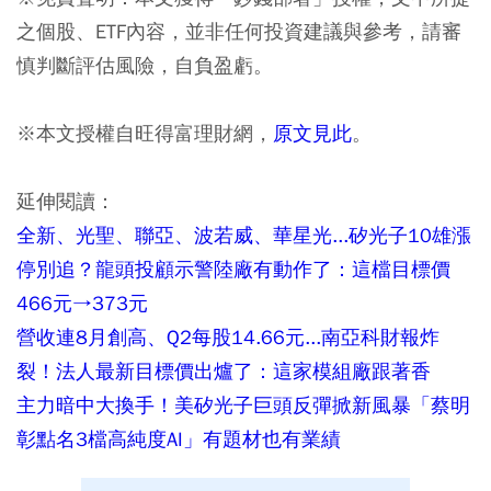
之個股、ETF內容，並非任何投資建議與參考，請審
慎判斷評估風險，自負盈虧。
※本文授權自旺得富理財網，
原文見此
。
延伸閱讀：
全新、光聖、聯亞、波若威、華星光...矽光子10雄漲
停別追？龍頭投顧示警陸廠有動作了：這檔目標價
466元→373元
營收連8月創高、Q2每股14.66元...南亞科財報炸
裂！法人最新目標價出爐了：這家模組廠跟著香
主力暗中大換手！美矽光子巨頭反彈掀新風暴「蔡明
彰點名3檔高純度AI」有題材也有業績