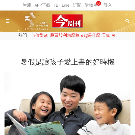
0
熱門：
市值型etf
股票股利怎麼算
esg是什麼
天氣
AI
暑假是讓孩子愛上書的好時機