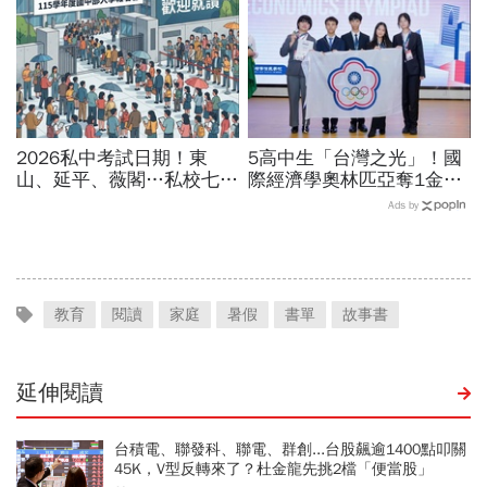
看
2026私中考試日期！東
5高中生「台灣之光」！國
山、延平、薇閣…私校七雄
際經濟學奧林匹亞奪1金2
報名時間、科目、學費、說
銀2銅佳績，唯一女性金牌
Ads by
明會，私立國中公立國中怎
得主：鼓勵勇於挑戰商管
麼選
教育
閱讀
家庭
暑假
書單
故事書
延伸閱讀
台積電、聯發科、聯電、群創...台股飆逾1400點叩關
45K，V型反轉來了？杜金龍先挑2檔「便當股」