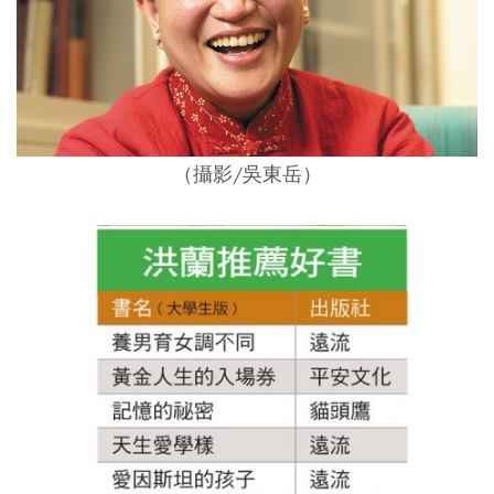
（攝影/吳東岳）