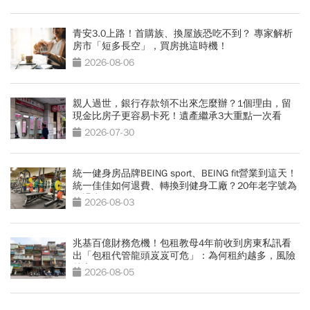
青安3.0上路！首購族、換屋族恐吃不到？ 專家解析
房市「短多長空」，買房挑這時機！
2026-08-06
親人過世，銀行存款領不出來怎麼辦？1個理由，留
現金比房子更容易卡死！遺產繼承3大重點一次看
2026-07-30
統一健身房品牌BEING sport、BEING fit營業到這天！
統一佳佳如何退費、轉換到健身工廠？20年老字號為
何退出
2026-08-03
兆基百億財務危機！包租教母4年前收到房東私訊看
出「包租代管龍頭岌岌可危」：為何租約越多，風險
越高？
2026-08-05