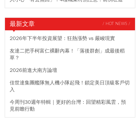
最新文章
/ HOT NEWS /
2026年下半年投資展望：狂熱漲勢 vs 嚴峻現實
友達二把手柯富仁裸辭內幕！「落後群創」成最後稻
草？
2026前進大南方論壇
佳世達集團艦隊無人機小隊起飛！鎖定美日頂級客戶切
入
今周刊30週年特輯｜更好的台灣：回望精彩風雲，預
見前瞻行動