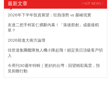
最新文章
/ HOT NEWS /
2026年下半年投資展望：狂熱漲勢 vs 嚴峻現實
友達二把手柯富仁裸辭內幕！「落後群創」成最後稻
草？
2026前進大南方論壇
佳世達集團艦隊無人機小隊起飛！鎖定美日頂級客戶切
入
今周刊30週年特輯｜更好的台灣：回望精彩風雲，預
見前瞻行動