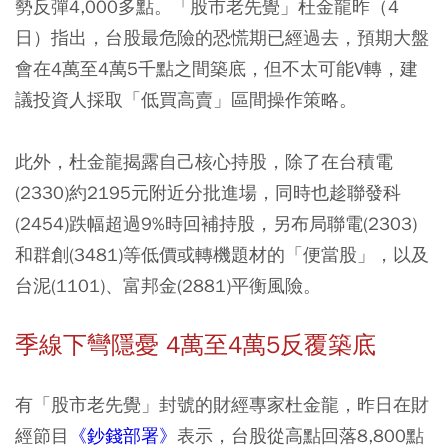
勢反彈4,000多點。「股市老先覺」杜金龍昨（4
日）指出，台股最危險的恐慌期已經過去，預期大盤
會在4萬至4萬5千點之間築底，但不太可能V轉，建
議投資人採取「低買高賣」區間操作策略。
此外，杜金龍揭露自己核心持股，除了在台積電
(2330)約2195元附近分批進場，同時也趁聯發科
(2454)跌幅超過9%時回補持股，另布局聯電(2303)
和群創(3481)等低價或轉機題材的「便當股」，以及
台泥(1101)、富邦金(2881)平衡風險。
季線下彎隱憂 4萬至4萬5反覆築底
有「股市老先覺」封號的財經專家杜金龍，昨日在財
經節目
《鈔錢部署》
表示，台股從高點回落8,800點