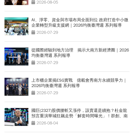
2026-08-05
AI、淨零、資金與市場布局全面到位 政府打造中小微
企業轉型升級支援網｜2026均衡臺灣週 系列報導
2026-07-29
從國際經驗到地方治理 揭示大南方新經濟圈｜2026
均衡臺灣週 系列報導
2026-07-29
上市櫃企業揭ESG實戰 億載會秀南方永續競爭力｜
2026均衡臺灣週 系列報導
2026-07-29
國巨(2327)股價腰斬又漲停，該賣還是續抱？杜金龍
預言重演華城狂飆走勢「解套時間曝光」！群創、南
亞科也點名
2026-08-04