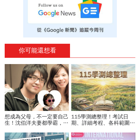
你可能還想看
想成為父母，不一定要自己
115學測總整理！考試日
生！沈伯洋夫妻都學霸，歷
期、詳細考程、各科範圍…
時兩年收養女兒：全家沒血
成績查詢、學測五標、級分
緣關係，但我們彼此相愛
換算，應試規定＋考古題必