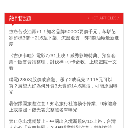
熱門話題
/ HOT ARTICLES /
致癌苦茶油再+1！知名品牌500CC要價千元，苯駢芘
卻超標3倍…216瓶下架、怎麼退貨，5問題油廠最新進
度
《吉伊卡哇》電影7/31上映！威秀影城特典、預售套
票…販售資訊整理，討伐棒+小卡必收、上映戲院一文
看
聯電(2303)股價破底翻、漲了2成玩完？118元可以
買？展望大好為何外資3天賣超14.6萬張，可能原因曝
光
暑假跟團旅遊注意！知名旅行社遭勒令停業、9家遭廢
止或撤照…觀光署完整黑名單曝光
禁止你出境就禁止…中國出入境新規9/15上路，台灣
人小心「有去無回」？4種職業特別注意：前例在這