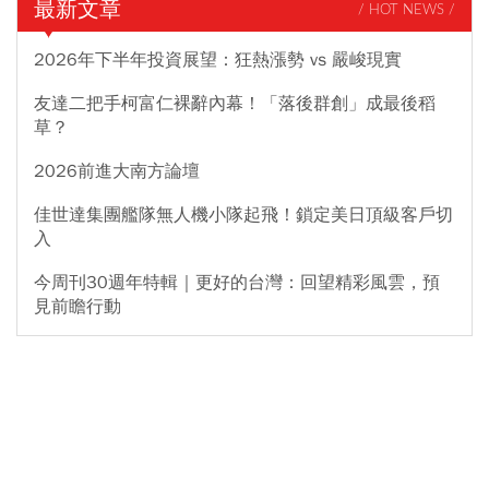
最新文章
/ HOT NEWS /
2026年下半年投資展望：狂熱漲勢 vs 嚴峻現實
友達二把手柯富仁裸辭內幕！「落後群創」成最後稻
草？
2026前進大南方論壇
佳世達集團艦隊無人機小隊起飛！鎖定美日頂級客戶切
入
今周刊30週年特輯｜更好的台灣：回望精彩風雲，預
見前瞻行動