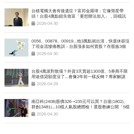
台積電獨大會有後遺症？富邦金羅瑋：它像彗星帶
頭！台股4萬點錯失致富「要想辦法加入」，回檔訊
號怎麼看
2026-04-30
0056、00878、00919...他3萬點就出清，快退休卻沒
了現金流慘痛教訓：台股漲多如何賣股？存股族3個
穩賺指南
2026-04-30
台股4萬派對散場？外資3天賣超1300億、5券商不限
用途借貸額度沒了...會像2年前一樣反轉？專家解讀
2026-04-29
南亞科(2408)股價326➝235元可以買？台玻(1802)、
群創(3481)...10檔人氣股總體檢！選股教練公開「5檔
抄底口袋名單」
2026-04-30