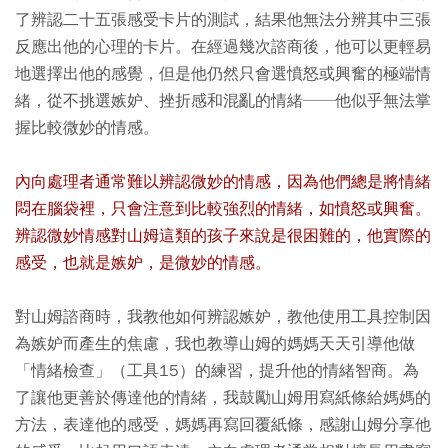
了辨認二十五張感受卡片的測試，結果他無法分辨其中三張
反應出他的心理的卡片。在經過幾次諮商後，他可以更輕易
地選擇出他的感覺，但是他仍然只會選憤怒或興奮的極端情
緒，從不挑選嫉妒、挫折感和混亂的情緒──他似乎無法掌
握比較微妙的情感。
內向處理者通常難以辨認微妙的情感，因為他們總是將情緒
悶在腦袋裡，只會注意到比較強烈的情緒，如憤怒或興奮。
辨認微妙情感對山姆這類的孩子來說是很困難的，他實際的
感受，也就是嫉妒，是微妙的情感。
對山姆諮商時，我教他如何辨認嫉妒，教他使用工具控制因
為嫉妒而產生的焦慮，我也教導山姆的媽媽天天引導他做
「情緒檢查」（工具15）的練習，提升他的情緒智商。為
了讓他更善於傳達他的情緒，我鼓勵山姆用寫紙條給媽媽的
方法，表達他的感受，媽媽再寫回覆紙條，感謝山姆分享他