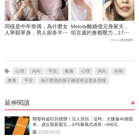
同樣是中年喪偶，為什麼女
Melody離婚億元身家夫，
人寧願單身，男人卻多半再
坦言連約會都壓力...17年
婚？過來人一語道出關鍵
婚姻曾為求子險喪命：遺憾
Ads by
我們停在分岔路口
心理
內向
平安
教養
心理
內向
外相
教養
平安
為什麼我的孩子總是有這麼多煩惱
延伸閱讀
聯發科超狂目標價！法人預估「這時」大賺逾40個股
本、成台股新霸主....EPS暴風式成長→406元
2026-05-02