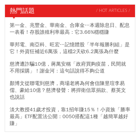
熱門話題
/ HOT ARTICLES /
第一金、兆豐金、華南金、合庫金…本週除息日、配息
一表看！存股誰殖利率最高：它3.66%穩穩賺
華邦電、南亞科、旺宏…記憶體股「半年報勝利組」是
它！外資狂補近6萬張，這檔2天砍6.2萬張為什麼
慈濟遭詐騙10億，蔣萬安稱「政府買夠疫苗，民間就
不用採購」！謝金河：這句話說得不夠公道
顏博文從聯電到慈濟，商場老將為何會信陳昱瑄李易
儒、豪給10億？慈濟發聲：將捍衛信眾捐款、蔡英文
也說話
淡大教授41歲才投資，靠1招年賺15％！小資族「勝率
最高」ETF配置法公開：0050搭配這1種「越簡單越好
賺」