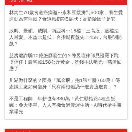
林炳生70歲食道癌病逝…永和豆漿拼到500家、養生愛
運動為何罹癌？食道癌初期5症狀：高危險因子是它
欣興、景碩、威剛、南亞科…15檔「三高股」這檔法
人最愛、本益比超低！台指期夜盤先上45K，台股明開
飆？
慈濟遭詐騙10億怎麼發生的？陳昱瑄律師見證嚴下跪
博信任！豪宅藏158公斤黃金，洗錢手法曝光…慈濟回
應了
川湖做什麼的？躋身「萬金股」抱1張年賺760萬！傳
產鐵工廠如何翻身「只有兩根鐵憑什麼賣這麼貴」？
不是工程師，年薪也有330萬！黃仁勳指路4種金飯
碗：免大學畢、人人有機會過優渥生活…AI時代搶手職
業曝光