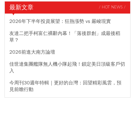
最新文章
/ HOT NEWS /
2026年下半年投資展望：狂熱漲勢 vs 嚴峻現實
友達二把手柯富仁裸辭內幕！「落後群創」成最後稻
草？
2026前進大南方論壇
佳世達集團艦隊無人機小隊起飛！鎖定美日頂級客戶切
入
今周刊30週年特輯｜更好的台灣：回望精彩風雲，預
見前瞻行動