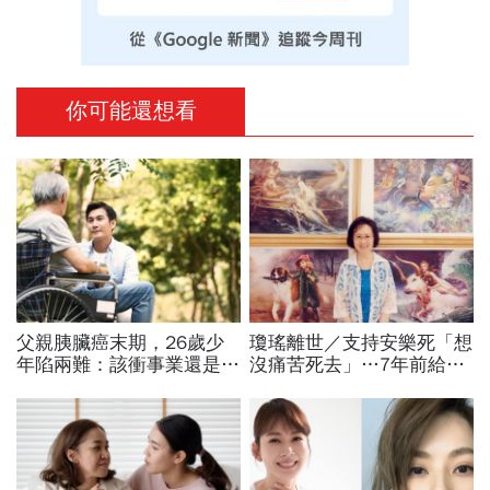
你可能還想看
父親胰臟癌末期，26歲少
瓊瑤離世／支持安樂死「想
年陷兩難：該衝事業還是顧
沒痛苦死去」…7年前給孩
爸爸？過來人勸：愛，未必
子交代身後事的一封信：這
全然犧牲「你的餘生也很重
10件事千萬別對我做
要」