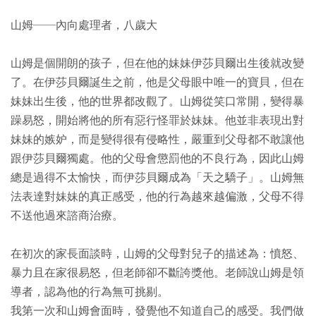
山姆──內向處理者，八歲大
山姆是個開朗的孩子，但在他的妹妹伊莎貝爾出生後就改變
了。在伊莎貝爾誕生之前，他是父母眼中唯一的寶貝，但在
妹妹出生後，他的世界都改觀了。山姆從笑口常開，變得暴
躁易怒，開始將他的所有惡行怪罪於妹妹。他並非表現出對
妹妹的嫉妒，而是變得很有侵略性，嚴重到父母都不敢讓他
跟伊莎貝爾獨處。他的父母會懲罰他的不良行為，因此山姆
總是過得不太愉快，而伊莎貝爾成為「天之驕子」。山姆無
法表達對妹妹的真正感受，他的行為越來越偏激，父母不得
不送他過來諮商治療。
在初次的家長面談時，山姆的父母對兒子的描述為：憤怒、
暴力且在家很易怒，但老師卻不斷誇獎他。老師說山姆是領
導者，認為他的行為無可挑剔。
我第一次和山姆會面時，發覺他不知道自己的感受。我們做