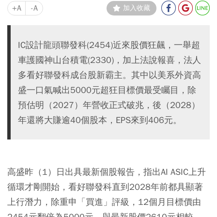
+A
-A
加入收藏
IC設計龍頭聯發科(2454)近來股價狂飆，一舉超
車護國神山台積電(2330)，加上法說報喜，法人
多看好聯發科成台股新霸主。其中以美系外資高
盛一口氣喊出5000元超狂目標價最受矚目，除
預估明（2027）年營收正式破兆，後（2028）
年還將大賺逾40個股本，EPS來到406元。
高盛昨（1）日出具最新個股報告，指出AI ASIC上升
循環才剛開始，看好聯發科直到2028年前都具顯著
上行潛力，除重申「買進」評級，12個月目標價由
2454元翻倍為5000元，與最新股價2610元相較，