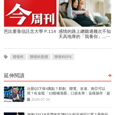
聯發科
聯發科股價
聯發科EPS
延伸閱讀
台股Q3下探4萬點？群創、聯電、友達、南亞可以
買？杜金龍「10檔補漲股」口袋名單：這樣操作「超
好賺的啦」
2026-07-24
鴻海(2317)6月營收年增52％卻月減可以買？最新目