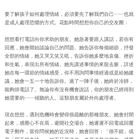
要了解孩子如何處理情緒，必須要先了解我們自己──也就
是成人處理恐懼的方式。花點時間想想你自己的交友圈：
想想看打電話向你求助的朋友。她急著要跟人講話，若你有
回應，她會開始談論自己的問題。她告訴你每個細節，抒發
全部的情緒，她又哭又笑又吼，告訴你她多麼地哀傷、挫折
和生氣，表現出所有情緒。她先講述事情的來龍去脈，詳述
她在每一環節的情緒感受，你不用詢問事情經過或是給她建
議，她會一五一十地告訴你。過了一陣子後，她終於冷靜，
能夠掛電話了。無論你有沒有機會說話，你的朋友已經得到
她需要的──傾聽的人。這類朋友屬於外向處理者。
現在想想，遇到危機時會變得很疏離的那種朋友。她會封閉
起來，感覺心不在焉，避開社交場合，她遲遲不回電或回覆
電子郵件，當你問候她的近況時，她會回答：「很不錯」或