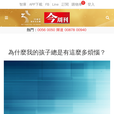
0
熱門：
0056
0050
輝達
00878
00940
為什麼我的孩子總是有這麼多煩惱？