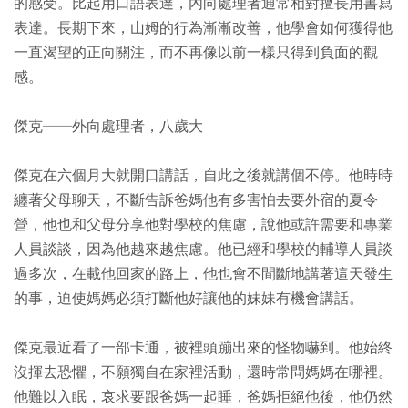
的感受。比起用口語表達，內向處理者通常相對擅長用書寫
表達。長期下來，山姆的行為漸漸改善，他學會如何獲得他
一直渴望的正向關注，而不再像以前一樣只得到負面的觀
感。
傑克──外向處理者，八歲大
傑克在六個月大就開口講話，自此之後就講個不停。他時時
纏著父母聊天，不斷告訴爸媽他有多害怕去要外宿的夏令
營，他也和父母分享他對學校的焦慮，說他或許需要和專業
人員談談，因為他越來越焦慮。他已經和學校的輔導人員談
過多次，在載他回家的路上，他也會不間斷地講著這天發生
的事，迫使媽媽必須打斷他好讓他的妹妹有機會講話。
傑克最近看了一部卡通，被裡頭蹦出來的怪物嚇到。他始終
沒揮去恐懼，不願獨自在家裡活動，還時常問媽媽在哪裡。
他難以入眠，哀求要跟爸媽一起睡，爸媽拒絕他後，他仍然