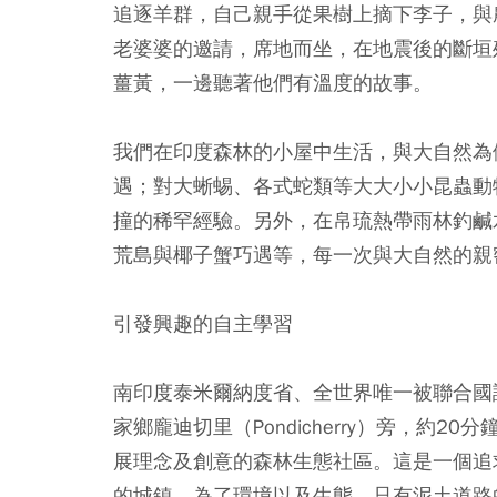
追逐羊群，自己親手從果樹上摘下李子，與
老婆婆的邀請，席地而坐，在地震後的斷垣
薑黃，一邊聽著他們有溫度的故事。
我們在印度森林的小屋中生活，與大自然為
遇；對大蜥蜴、各式蛇類等大大小小昆蟲動
撞的稀罕經驗。另外，在帛琉熱帶雨林釣鹹
荒島與椰子蟹巧遇等，每一次與大自然的親
引發興趣的自主學習
南印度泰米爾納度省、全世界唯一被聯合國
家鄉龐迪切里（Pondicherry）旁，約
展理念及創意的森林生態社區。這是一個追
的城鎮，為了環境以及生態，只有泥土道路