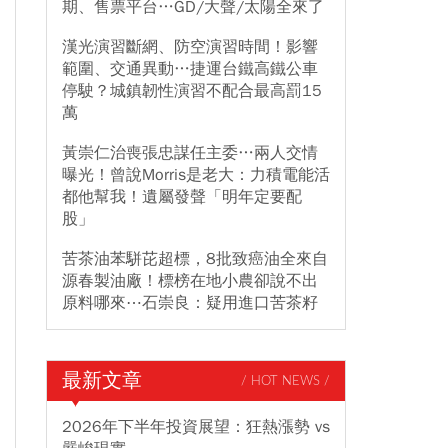
期、售票平台…GD/大聲/太陽全來了
漢光演習斷網、防空演習時間！影響
範圍、交通異動…捷運台鐵高鐵公車
停駛？城鎮韌性演習不配合最高罰15
萬
黃崇仁治喪張忠謀任主委…兩人交情
曝光！曾說Morris是老大：力積電能活
都他幫我！遺屬發聲「明年定要配
股」
苦茶油苯駢芘超標，8批致癌油全來自
源春製油廠！標榜在地小農卻說不出
原料哪來⋯石崇良：疑用進口苦茶籽
最新文章
/ HOT NEWS /
2026年下半年投資展望：狂熱漲勢 vs