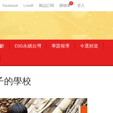
0
齡
ESG永續台灣
專題報導
今選頻道
子的學校