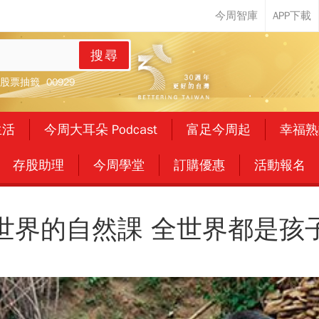
搜尋
股票抽籤
00929
生活
今周大耳朵 Podcast
富足今周起
幸福熟
存股助理
今周學堂
訂購優惠
活動報名
世界的自然課 全世界都是孩