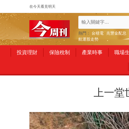
在今天看見明天
熱門：
台積電
兆豐金配息
航運股走勢
投資理財
保險稅制
產業時事
職場
上一堂