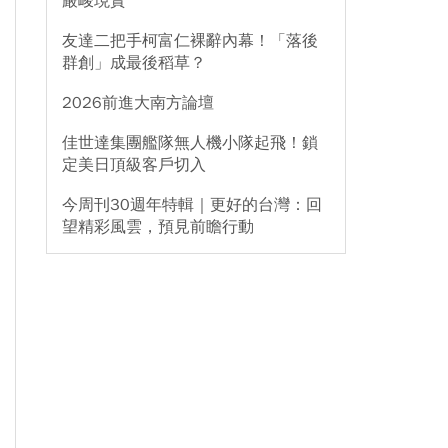
嚴峻現實
友達二把手柯富仁裸辭內幕！「落後
群創」成最後稻草？
2026前進大南方論壇
佳世達集團艦隊無人機小隊起飛！鎖
定美日頂級客戶切入
今周刊30週年特輯｜更好的台灣：回
望精彩風雲，預見前瞻行動