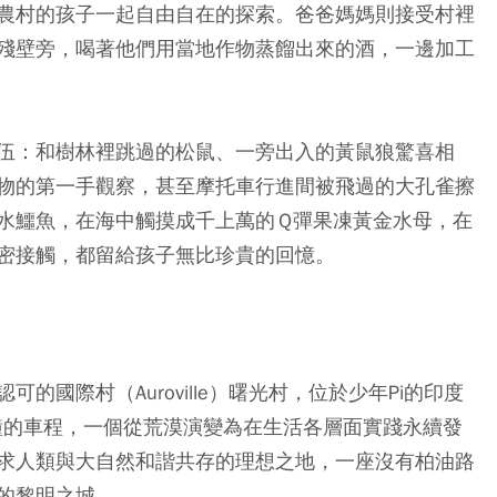
農村的孩子一起自由自在的探索。爸爸媽媽則接受村裡
殘壁旁，喝著他們用當地作物蒸餾出來的酒，一邊加工
伍：和樹林裡跳過的松鼠、一旁出入的黃鼠狼驚喜相
物的第一手觀察，甚至摩托車行進間被飛過的大孔雀擦
水鱷魚，在海中觸摸成千上萬的Ｑ彈果凍黃金水母，在
密接觸，都留給孩子無比珍貴的回憶。
認可的國際村
（Auroville）曙光村
，位於少年Pi的印度
20分鐘的車程，一個從荒漠演變為在生活各層面實踐永續發
求人類與大自然和諧共存的理想之地，一座沒有柏油路
的黎明之城。