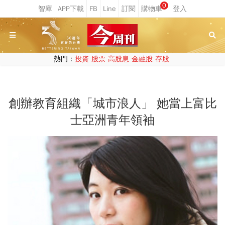
0
熱門：
投資
股票
高股息
金融股
存股
創辦教育組織「城市浪人」 她當上富比
士亞洲青年領袖