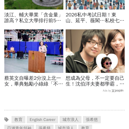
淡江、輔大畢業「含金量」
2026私中考試日期！東
誰高？私立大學排行前5名
山、延平、薇閣…私校七雄
它是新秀！這間科大9萬校
報名時間、科目、學費、說
友撐腰：千家企業等搶人
明會，私立國中公立國中怎
麼選
蔡英文自曝差2分沒上北一
想成為父母，不一定要自己
女，畢典勉勵小綠綠「不用
生！沈伯洋夫妻都學霸，歷
18歲急找人生答案」：好
時兩年收養女兒：全家沒血
Ads by
好和自己同行，才是長大的
緣關係，但我們彼此相愛
開始
教育
English Career
城市浪人
張希慈
亞洲青年領袖
張希慈
城市浪人
教育