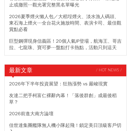
止或撤照…觀光署完整黑名單曝光
2026夏季煙火懶人包／大稻埕煙火、淡水漁人碼頭、
東石海上煙火…全台花火施放時間、表演卡司、最佳觀
賞點必看
巨型鋼彈現身信義區！20個人氣IP登場，航海王、哥吉
拉、七龍珠、寶可夢…盤點打卡熱點，活動只到這天
最新文章
/ HOT NEWS /
2026年下半年投資展望：狂熱漲勢 vs 嚴峻現實
友達二把手柯富仁裸辭內幕！「落後群創」成最後稻
草？
2026前進大南方論壇
佳世達集團艦隊無人機小隊起飛！鎖定美日頂級客戶切