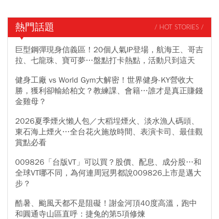
熱門話題
/ HOT STORIES /
巨型鋼彈現身信義區！20個人氣IP登場，航海王、哥吉
拉、七龍珠、寶可夢…盤點打卡熱點，活動只到這天
健身工廠 vs World Gym大解密！世界健身-KY營收大
勝，獲利卻輸給柏文？教練課、會籍…誰才是真正賺錢
金雞母？
2026夏季煙火懶人包／大稻埕煙火、淡水漁人碼頭、
東石海上煙火…全台花火施放時間、表演卡司、最佳觀
賞點必看
009826「台版VT」可以買？股價、配息、成分股…和
全球VT哪不同，為何連周冠男都說009826上市是邁大
步？
酷暑、颱風天都不是阻礙！謝金河頂40度高溫，跑中
和圓通寺山區直呼：捷兔的第5項修煉