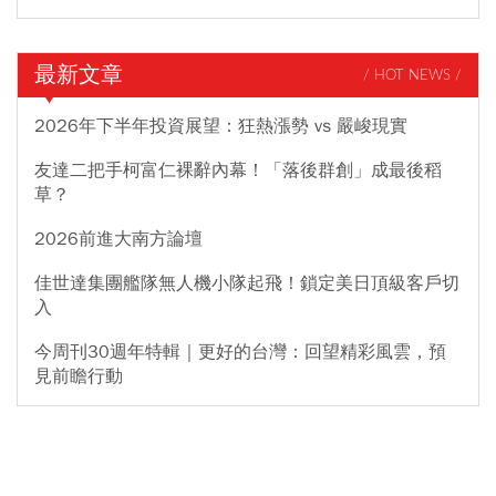
最新文章
/ HOT NEWS /
2026年下半年投資展望：狂熱漲勢 vs 嚴峻現實
友達二把手柯富仁裸辭內幕！「落後群創」成最後稻
草？
2026前進大南方論壇
佳世達集團艦隊無人機小隊起飛！鎖定美日頂級客戶切
入
今周刊30週年特輯｜更好的台灣：回望精彩風雲，預
見前瞻行動