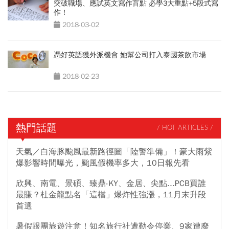
突破職場、應試英文寫作盲點 必學3大重點+5段式寫
作！
2018-03-02
憑好英語獲外派機會 她幫公司打入泰國茶飲市場
2018-02-23
熱門話題
/ HOT ARTICLES /
天氣／白海豚颱風最新路徑圖「陸警準備」！豪大雨紫
爆影響時間曝光，颱風假機率多大，10日報先看
欣興、南電、景碩、臻鼎-KY、金居、尖點...PCB買誰
最賺？杜金龍點名「這檔」爆炸性強漲，11月末升段
首選
暑假跟團旅遊注意！知名旅行社遭勒令停業、9家遭廢