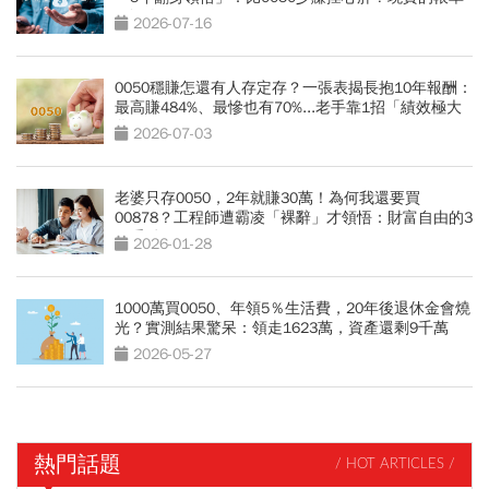
更逼人
2026-07-16
0050穩賺怎還有人存定存？一張表揭長抱10年報酬：
最高賺484%、最慘也有70%...老手靠1招「績效極大
化」
2026-07-03
老婆只存0050，2年就賺30萬！為何我還要買
00878？工程師遭霸凌「裸辭」才領悟：財富自由的3
個重點
2026-01-28
1000萬買0050、年領5％生活費，20年後退休金會燒
光？實測結果驚呆：領走1623萬，資產還剩9千萬
2026-05-27
熱門話題
/ HOT ARTICLES /