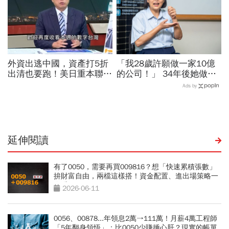
外資出逃中國，資產打5折
「我28歲許願做一家10億
出清也要跑！美日重本聯手
的公司！」 34年後她做到
救日圓、中國放手人民幣升
800億 徐秀蘭怎辦到的？
Ads by
值，背後目的曝光
給高中生一席話透露端倪
延伸閱讀
有了0050，需要再買009816？想「快速累積張數」
拚財富自由，兩檔這樣搭！資金配置、進出場策略一
次看
2026-06-11
0056、00878...年領息2萬→111萬！月薪4萬工程師
「5年翻身領悟」：比0050少賺捶心肝？現實的帳單