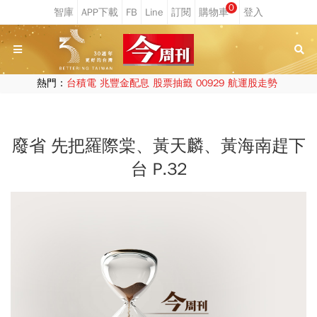
0
熱門：
台積電
兆豐金配息
股票抽籤
00929
航運股走勢
廢省 先把羅際棠、黃天麟、黃海南趕下
台 P.32