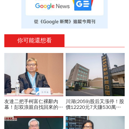
你可能還想看
友達二把手柯富仁裸辭內
川湖(2059)股后又漲停！股
幕！彭双浪親自找回來的接
價12220元7天賺530萬…
班人，為何最後撕破臉？
平民只能流口水？阮慕驊一
「落後群創」成最後稻草？
招教買高價股：照賺30%