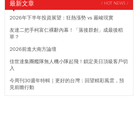
最新文章
/ HOT NEWS /
2026年下半年投資展望：狂熱漲勢 vs 嚴峻現實
友達二把手柯富仁裸辭內幕！「落後群創」成最後稻
草？
2026前進大南方論壇
佳世達集團艦隊無人機小隊起飛！鎖定美日頂級客戶切
入
今周刊30週年特輯｜更好的台灣：回望精彩風雲，預
見前瞻行動