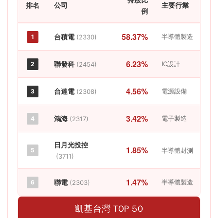
排名
公司
主要行業
例
58.37%
台積電
半導體製造
1
(2330)
6.23%
聯發科
IC設計
2
(2454)
4.56%
台達電
電源設備
3
(2308)
3.42%
鴻海
電子製造
4
(2317)
日月光投控
1.85%
5
半導體封測
(3711)
1.47%
聯電
半導體製造
6
(2303)
凱基台灣 TOP 50