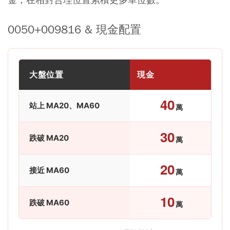
0050+009816 & 現金配置
大盤位置
現金
E
40
站上 MA20、MA60
萬
30
跌破 MA20
萬
20
接近 MA60
萬
10
跌破 MA60
萬