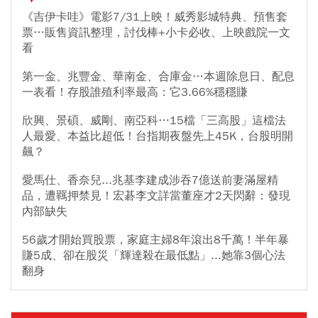
《吉伊卡哇》電影7/31上映！威秀影城特典、預售套
票…販售資訊整理，討伐棒+小卡必收、上映戲院一文
看
第一金、兆豐金、華南金、合庫金…本週除息日、配息
一表看！存股誰殖利率最高：它3.66%穩穩賺
欣興、景碩、威剛、南亞科…15檔「三高股」這檔法
人最愛、本益比超低！台指期夜盤先上45K，台股明開
飆？
愛馬仕、香奈兒...兆基李建成涉吞7億送前妻滿屋精
品，遭羈押禁見！宏碁李文詳當董座才2天閃辭：發現
內部缺失
56歲才開始買股票，家庭主婦8年滾出8千萬！半年暴
賺5成、卻在股災「輝達殺在最低點」...她靠3個心法
翻身