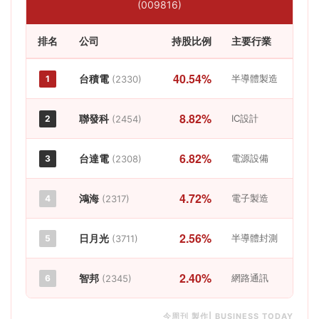
(009816)
排名
公司
持股比例
主要行業
40.54%
台積電
半導體製造
1
(2330)
8.82%
聯發科
IC設計
2
(2454)
6.82%
台達電
電源設備
3
(2308)
4.72%
鴻海
電子製造
4
(2317)
2.56%
日月光
半導體封測
5
(3711)
2.40%
智邦
網路通訊
6
(2345)
今周刊 製作| BUSINESS TODAY