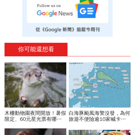
你可能還想看
木柵動物園夜間開放！暑假
白海豚颱風海警沒發，為何
限定、60元星光票有哪些
旅遊不便險逾10家喊卡不
動物可以看？要預約嗎？時
給投保？國泰、富邦、新安
間、門票、最佳遊園路線總
東京…暫停受理產險一次看