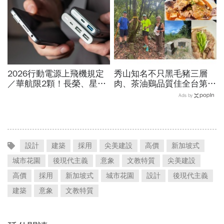
整理
2026行動電源上飛機規定
秀山知名不只黑毛豬三層
／華航限2顆！長榮、星
肉、茶油鷄品質佳全台第
宇、虎航…行動電源飛機能
一！謝金河站在拔刀爾山
Ads by
帶幾個、托運還隨身手提？
頂、想著秀山美食...探訪熱
門登山路線
設計
建築
採用
尖美建設
高價
新加坡式
城市花園
後現代主義
意象
文教特質
尖美建設
高價
採用
新加坡式
城市花園
設計
後現代主義
建築
意象
文教特質