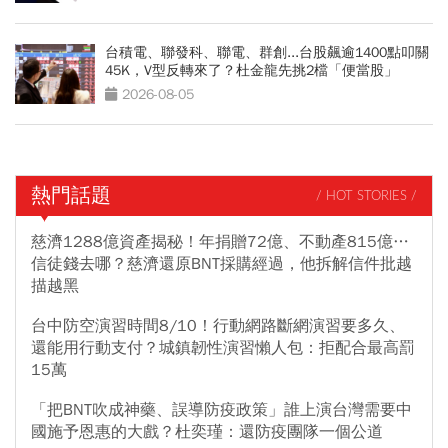
台積電、聯發科、聯電、群創...台股飆逾1400點叩關
45K，V型反轉來了？杜金龍先挑2檔「便當股」
2026-08-05
熱門話題
/ HOT STORIES /
慈濟1288億資產揭秘！年捐贈72億、不動產815億…
信徒錢去哪？慈濟還原BNT採購經過，他拆解信件批越
描越黑
台中防空演習時間8/10！行動網路斷網演習要多久、
還能用行動支付？城鎮韌性演習懶人包：拒配合最高罰
15萬
「把BNT吹成神藥、誤導防疫政策」誰上演台灣需要中
國施予恩惠的大戲？杜奕瑾：還防疫團隊一個公道