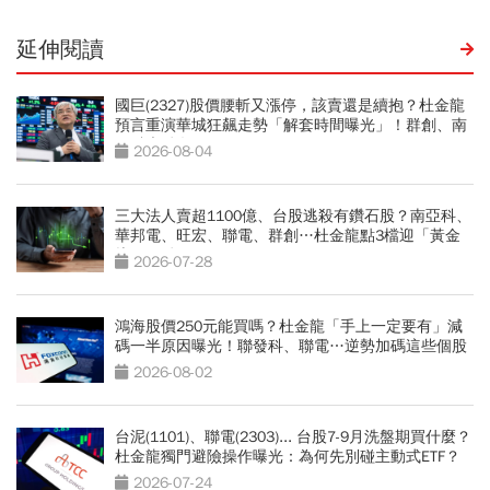
延伸閱讀
國巨(2327)股價腰斬又漲停，該賣還是續抱？杜金龍
預言重演華城狂飆走勢「解套時間曝光」！群創、南
亞科也點名
2026-08-04
三大法人賣超1100億、台股逃殺有鑽石股？南亞科、
華邦電、旺宏、聯電、群創…杜金龍點3檔迎「黃金
坑」買點
2026-07-28
鴻海股價250元能買嗎？杜金龍「手上一定要有」減
碼一半原因曝光！聯發科、聯電…逆勢加碼這些個股
2026-08-02
台泥(1101)、聯電(2303)... 台股7-9月洗盤期買什麼？
杜金龍獨門避險操作曝光：為何先別碰主動式ETF？
2026-07-24