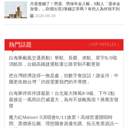
月底發錢了！勞退、勞保年金入帳，6類人「退休金
加發」...存摺出現2筆錢正常嗎？有些人為何領不到
2026-06-29
熱門話題
/ HOT ARTICLES /
白海豚颱風交通異動》華航、長榮、虎航、星宇8/9取
消航班，台鐵高鐵捷運航運公路管制不斷更新
把台灣經濟說得一無是處，但數字會說話！謝金河：中
國更依賴台灣「仍很需要我們的半導體」
白海豚停班停課最新！台北最大陣風8-9級、下午2點
最接近…風雨比巴威還大，為何不放颱風假？蔣萬安發
聲
魔力紅Maroon 5演唱會8/11搶票！高雄世運開唱時
間、票價座位圖、理想國會員優先購、拓元售票資訊一