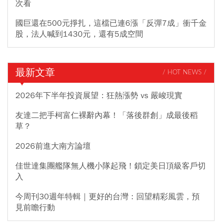
次看
國巨還在500元掙扎，這檔已連6漲「反彈7成」衝千金
股，法人喊到1430元，還有5成空間
最新文章
/ HOT NEWS /
2026年下半年投資展望：狂熱漲勢 vs 嚴峻現實
友達二把手柯富仁裸辭內幕！「落後群創」成最後稻
草？
2026前進大南方論壇
佳世達集團艦隊無人機小隊起飛！鎖定美日頂級客戶切
入
今周刊30週年特輯｜更好的台灣：回望精彩風雲，預
見前瞻行動