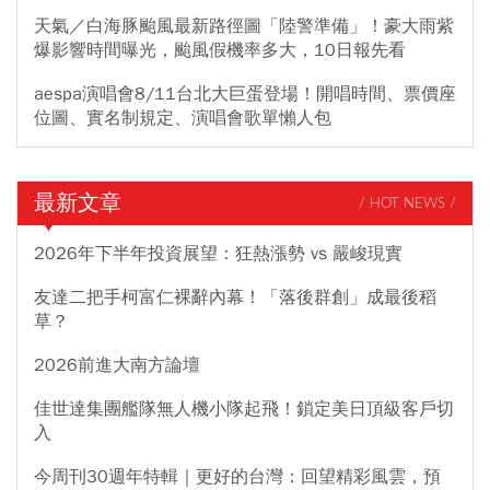
天氣／白海豚颱風最新路徑圖「陸警準備」！豪大雨紫
爆影響時間曝光，颱風假機率多大，10日報先看
aespa演唱會8/11台北大巨蛋登場！開唱時間、票價座
位圖、實名制規定、演唱會歌單懶人包
最新文章
/ HOT NEWS /
2026年下半年投資展望：狂熱漲勢 vs 嚴峻現實
友達二把手柯富仁裸辭內幕！「落後群創」成最後稻
草？
2026前進大南方論壇
佳世達集團艦隊無人機小隊起飛！鎖定美日頂級客戶切
入
今周刊30週年特輯｜更好的台灣：回望精彩風雲，預