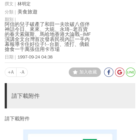
林明定
美食旅遊
阿信的兒子破產了和田一夫吹破八佰伴
神話今日、來來、大統、永琦--老百貨
的春天索羅斯、馬哈地香港大論戰--IMF
演講全文台灣首次發表民視內訌一手內
幕報導卡住好位子!--台新、渣打、僑銀
搶食一千萬張信用卡市場
1997-09-24 04:38
+A
-A
加入收藏
請下載附件
請下載附件