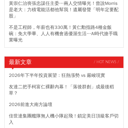
黃崇仁治喪張忠謀任主委…兩人交情曝光！曾說Morris
是老大：力積電能活都他幫我！遺屬發聲「明年定要配
股」
不是工程師，年薪也有330萬！黃仁勳指路4種金飯
碗：免大學畢、人人有機會過優渥生活…AI時代搶手職
業曝光
最新文章
/ HOT NEWS /
2026年下半年投資展望：狂熱漲勢 vs 嚴峻現實
友達二把手柯富仁裸辭內幕！「落後群創」成最後稻
草？
2026前進大南方論壇
佳世達集團艦隊無人機小隊起飛！鎖定美日頂級客戶切
入