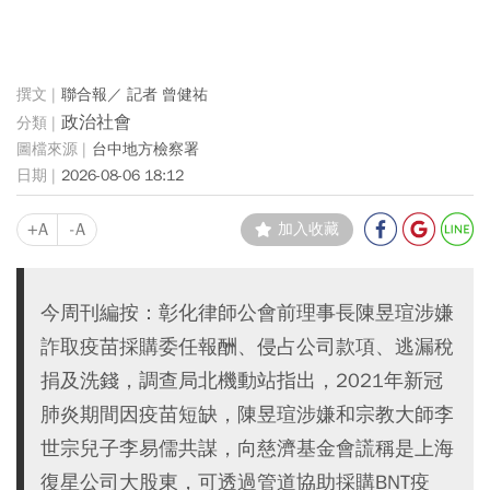
聯合報／ 記者 曾健祐
政治社會
台中地方檢察署
2026-08-06 18:12
+A
-A
加入收藏
今周刊編按：彰化律師公會前理事長陳昱瑄涉嫌
詐取疫苗採購委任報酬、侵占公司款項、逃漏稅
捐及洗錢，調查局北機動站指出，2021年新冠
肺炎期間因疫苗短缺，陳昱瑄涉嫌和宗教大師李
世宗兒子李易儒共謀，向慈濟基金會謊稱是上海
復星公司大股東，可透過管道協助採購BNT疫