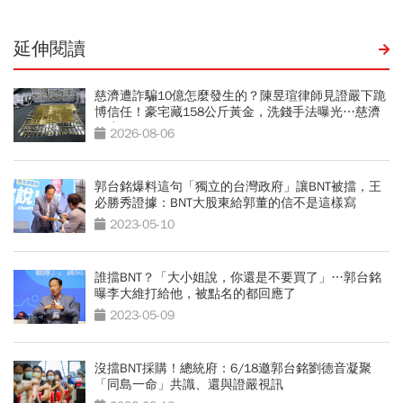
延伸閱讀
慈濟遭詐騙10億怎麼發生的？陳昱瑄律師見證嚴下跪
博信任！豪宅藏158公斤黃金，洗錢手法曝光…慈濟
回應了
2026-08-06
郭台銘爆料這句「獨立的台灣政府」讓BNT被擋，王
必勝秀證據：BNT大股東給郭董的信不是這樣寫
2023-05-10
誰擋BNT？「大小姐說，你還是不要買了」…郭台銘
曝李大維打給他，被點名的都回應了
2023-05-09
沒擋BNT採購！總統府：6/18邀郭台銘劉德音凝聚
「同島一命」共識、還與證嚴視訊