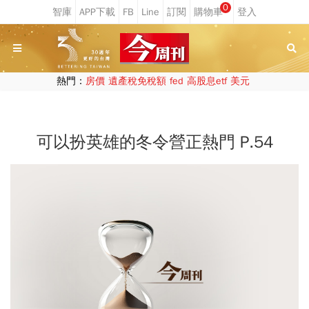
0
熱門：
房價
遺產稅免稅額
fed
高股息etf
美元
可以扮英雄的冬令營正熱門 P.54