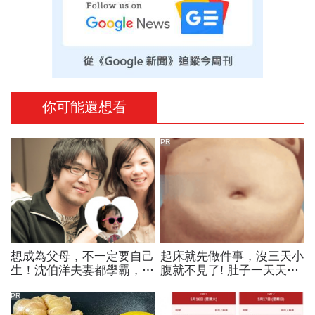
你可能還想看
PR
想成為父母，不一定要自己
起床就先做件事，沒三天小
生！沈伯洋夫妻都學霸，歷
腹就不見了! 肚子一天天變
時兩年收養女兒：全家沒血
小！
緣關係，但我們彼此相愛
PR