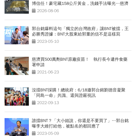
博信任！豪宅藏158公斤黃金，洗錢手法曝光…慈濟
回應了
2026-08-06
郭台銘爆料這句「獨立的台灣政府」讓BNT被擋，王
必勝秀證據：BNT大股東給郭董的信不是這樣寫
2023-05-10
慈濟買500萬劑BNT原廠疫苗！ 執行長今遞件食藥
署申請
2021-06-23
沒擋BNT採購！總統府：6/18邀郭台銘劉德音凝聚
「同島一命」共識、還與證嚴視訊
2022-09-13
誰擋BNT？「大小姐說，你還是不要買了」…郭台銘
曝李大維打給他，被點名的都回應了
2023-05-09