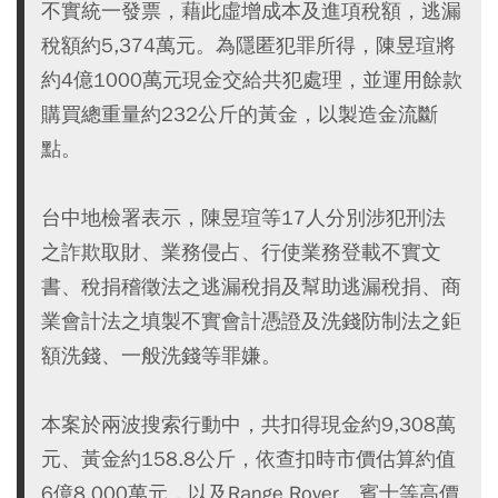
不實統一發票，藉此虛增成本及進項稅額，逃漏
稅額約5,374萬元。為隱匿犯罪所得，陳昱瑄將
約4億1000萬元現金交給共犯處理，並運用餘款
購買總重量約232公斤的黃金，以製造金流斷
點。
台中地檢署表示，陳昱瑄等17人分別涉犯刑法
之詐欺取財、業務侵占、行使業務登載不實文
書、稅捐稽徵法之逃漏稅捐及幫助逃漏稅捐、商
業會計法之填製不實會計憑證及洗錢防制法之鉅
額洗錢、一般洗錢等罪嫌。
本案於兩波搜索行動中，共扣得現金約9,308萬
元、黃金約158.8公斤，依查扣時市價估算約值
6億8,000萬元，以及Range Rover、賓士等高價