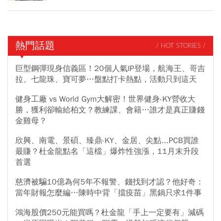
熱門話題
/ HOT STORIES /
巨型鋼彈現身信義區！20個人氣IP登場，航海王、哥吉
拉、七龍珠、寶可夢…盤點打卡熱點，活動只到這天
健身工廠 vs World Gym大解密！世界健身-KY營收大
勝，獲利卻輸給柏文？教練課、會籍…誰才是真正賺錢
金雞母？
欣興、南電、景碩、臻鼎-KY、金居、尖點...PCB買誰
最賺？杜金龍點名「這檔」爆炸性強漲，11月末升段
首選
慈濟被騙10億為何5年不報警、錢找到才認？他好奇：
當年財報怎麼編…陳時中背「擋疫苗」黑鍋只求1件事
鴻海股價250元能買嗎？杜金龍「手上一定要有」減碼