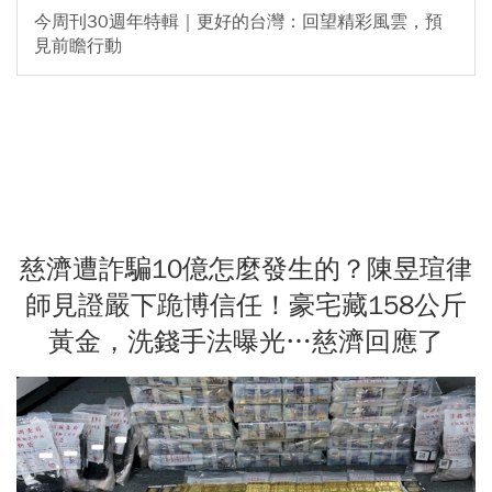
今周刊30週年特輯｜更好的台灣：回望精彩風雲，預
見前瞻行動
慈濟遭詐騙10億怎麼發生的？陳昱瑄律
師見證嚴下跪博信任！豪宅藏158公斤
黃金，洗錢手法曝光…慈濟回應了