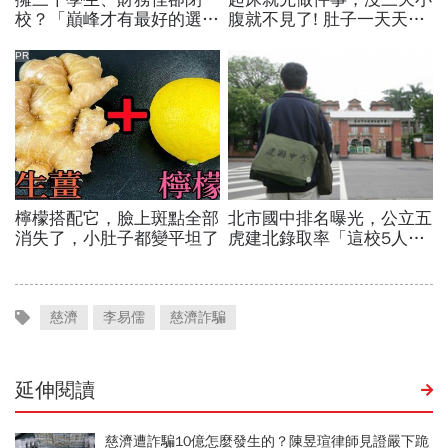
慈濟
李易儒
慈濟詐騙
延伸閱讀
慈濟遭詐騙10億怎麼發生的？陳昱瑄律師見證嚴下跪