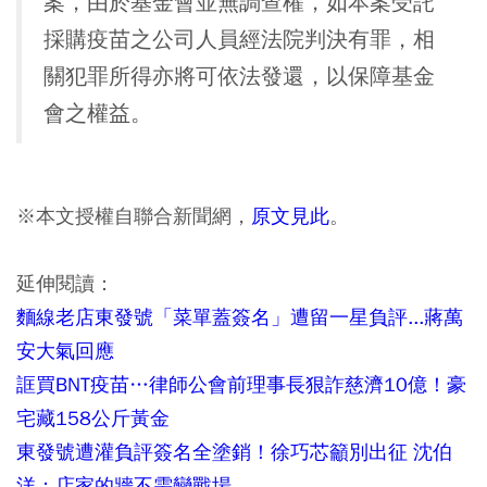
案，由於基金會並無調查權，如本案受託
採購疫苗之公司人員經法院判決有罪，相
關犯罪所得亦將可依法發還，以保障基金
會之權益。
※本文授權自聯合新聞網，
原文見此
。
延伸閱讀：
麵線老店東發號「菜單蓋簽名」遭留一星負評...蔣萬
安大氣回應
誆買BNT疫苗…律師公會前理事長狠詐慈濟10億！豪
宅藏158公斤黃金
東發號遭灌負評簽名全塗銷！徐巧芯籲別出征 沈伯
洋：店家的牆不需變戰場