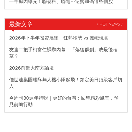
一半原因曝光！聯發科、聯電…逆勢加碼這些個股
最新文章
/ HOT NEWS /
2026年下半年投資展望：狂熱漲勢 vs 嚴峻現實
友達二把手柯富仁裸辭內幕！「落後群創」成最後稻
草？
2026前進大南方論壇
佳世達集團艦隊無人機小隊起飛！鎖定美日頂級客戶切
入
今周刊30週年特輯｜更好的台灣：回望精彩風雲，預
見前瞻行動