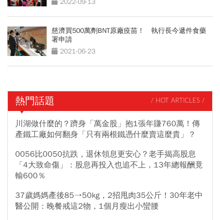
2022-09-13
慈濟買500萬劑BNT原廠疫苗！ 執行長今遞件食藥
署申請
2021-06-23
熱門話題
/ HOT ARTICLES /
川湖做什麼的？躋身「萬金股」抱1張年賺760萬！傳
產鐵工廠如何翻身「只有兩根鐵憑什麼賣這麼貴」？
0056比0050抗跌，退休領息更安心？老手揭高股息
「4大致命傷」：股息再投入也追不上，13年總報酬竟
輸600％
37歲媽媽產後85→50kg，2招甩肉35公斤！30年老中
醫公開：晚餐戒這2物，1個月瘦出小蠻腰