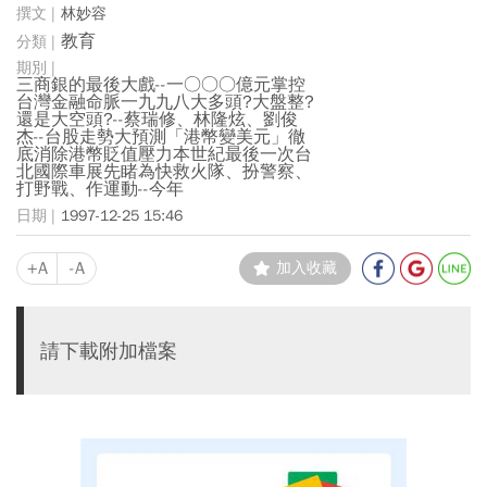
林妙容
教育
三商銀的最後大戲--一○○○億元掌控
台灣金融命脈一九九八大多頭?大盤整?
還是大空頭?--蔡瑞修、林隆炫、劉俊
杰--台股走勢大預測「港幣變美元」徹
底消除港幣貶值壓力本世紀最後一次台
北國際車展先睹為快救火隊、扮警察、
打野戰、作運動--今年
1997-12-25 15:46
+A
-A
加入收藏
請下載附加檔案