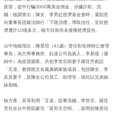
疫苗，從中行騙3000萬美金佣金，涉嫌詐欺、洗
錢；檢調查出，陳女、李男赴慈濟基金會時，還刻意
向董事長證嚴法師行「下跪頂禮」博取信任，至於慈
濟遭詐10億多元，檢方目前尚未接獲慈濟提告。
台中地檢指出，陳昱瑄（41歲）曾任彰化律師公會理
事長，為方輿事務所、鈺達公司負責人，李易儒（通
緝中）為疫苗掮客。共犯李世宗與妻子羅玟芳創設
「互道」教授經文名義廣納家族成員，包括陳女、李
及其妻子，及陳女公司員工、助理等，彼此以兄弟姊
妹相稱。
檢方查，其等利用「互道」從事洗錢，李世宗、羅玟
芳住在台中西區豪宅「富邦天空樹」，卻用於陳昱瑄