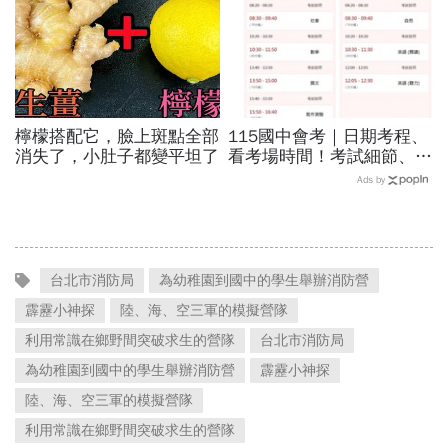
檸檬搭配它，臉上斑點全部
115國中會考｜日期考程、
消失了，小肚子都變平坦了
看考場時間！考試細節、考
場禁忌、違規扣分、成績公
Ads by
布時間…考生13件事必知
台北市消防局
為幼稚園到國中的學生舉辦消防營
霹靂小神探
陸、海、空三軍的模擬營隊
利用常識在鄉野間突破求生的營隊
台北市消防局
為幼稚園到國中的學生舉辦消防營
霹靂小神探
陸、海、空三軍的模擬營隊
利用常識在鄉野間突破求生的營隊