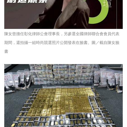
陳女曾擔任彰化律師公會理事長，另參選全國律師聯合會會員代表
期間，還拍攝一組時尚競選照片公開發表在臉書。圖／截自陳女臉
書