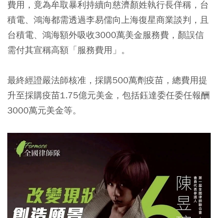
費用，竟為牟取暴利持續向慈濟顏姓執行長佯稱，台
積電、鴻海都需透過李易儒向上海復星商業談判，且
台積電、鴻海額外吸收3000萬美金服務費，顏誤信
需付其宣稱高額「服務費用」。
最終經證嚴法師核准，採購500萬劑疫苗，總費用提
升至採購疫苗1.75億元美金，包括鈺達委任委任報酬
3000萬元美金等。