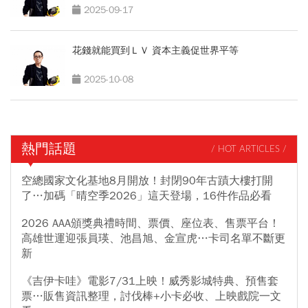
2025-09-17
花錢就能買到ＬＶ 資本主義促世界平等
2025-10-08
熱門話題
/ HOT ARTICLES /
空總國家文化基地8月開放！封閉90年古蹟大樓打開
了…加碼「晴空季2026」這天登場，16件作品必看
2026 AAA頒獎典禮時間、票價、座位表、售票平台！
高雄世運迎張員瑛、池昌旭、金宣虎…卡司名單不斷更
新
《吉伊卡哇》電影7/31上映！威秀影城特典、預售套
票…販售資訊整理，討伐棒+小卡必收、上映戲院一文