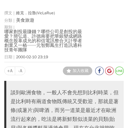
維克．拉魯(VicLaRue)
美食旅遊
哪家創投最賺錢？哪些公司是創投的最
愛？簡弘道、許德南要把華銀變成網路
概念股辜成允的和信電訊整合大計學者
創業又一樁──元智鄭鳳生打造訊通科
技青年團隊
2000-02-10 23:19
+A
-A
加入收藏
談到歐洲食物，一般人不會先想到比利時菜，但
是比利時有兩道食物既傳統又受歡迎，那就是薯
條(或薯片)與啤酒，而另一道菜是最近才在歐洲
流行起來的，吃法是將新鮮類似淡菜的貝類(貽
貝)與各種醬料蒸過後食用。現在在台北就能吃