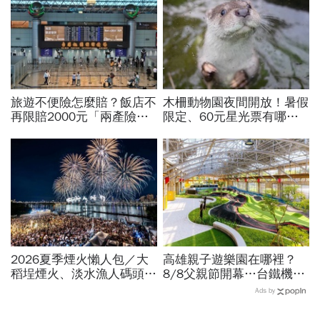
旅遊不便險怎麼賠？飯店不
木柵動物園夜間開放！暑假
再限賠2000元「兩產險」
限定、60元星光票有哪些
跟進！機票住宿餐費收據怎
動物可以看？要預約嗎？時
麼報？達人教戰旅平險理賠
間、門票、最佳遊園路線總
整理
2026夏季煙火懶人包／大
高雄親子遊樂園在哪裡？
稻埕煙火、淡水漁人碼頭、
8/8父親節開幕…台鐵機廠
東石海上煙火…全台花火施
變身遊樂園，30項設施要
Ads by
放時間、表演卡司、最佳觀
門票嗎？營業時間、交通一
賞點必看
文看