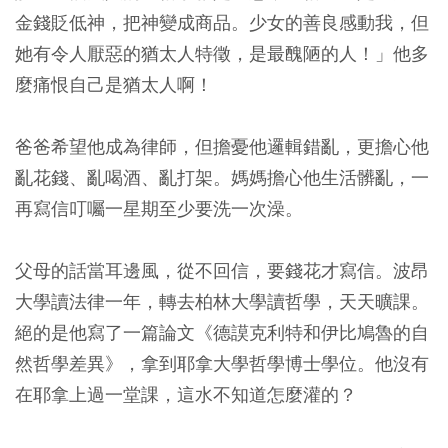
金錢貶低神，把神變成商品。少女的善良感動我，但
她有令人厭惡的猶太人特徵，是最醜陋的人！」他多
麼痛恨自己是猶太人啊！
爸爸希望他成為律師，但擔憂他邏輯錯亂，更擔心他
亂花錢、亂喝酒、亂打架。媽媽擔心他生活髒亂，一
再寫信叮囑一星期至少要洗一次澡。
父母的話當耳邊風，從不回信，要錢花才寫信。波昂
大學讀法律一年，轉去柏林大學讀哲學，天天曠課。
絕的是他寫了一篇論文《德謨克利特和伊比鳩魯的自
然哲學差異》，拿到耶拿大學哲學博士學位。他沒有
在耶拿上過一堂課，這水不知道怎麼灌的？