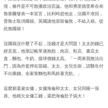
境，條件是不可散播政治言論。他和弗里德里希在布
魯塞爾發表一本宣言，比利時趕他走，法國不准回，
普魯士取消國籍。英國讓他居留倫敦，不給入籍。從
此無國籍！
沒國籍沒什麼了不起，沒錢才是大問題！太太的錢已
經見底，他筆記帳單邊抱怨，肉店、鞋店、書店太
貪，麵包、牛奶、煤球價錢太高。「一周來我無法出
門，因為外套押在當鋪。太太、女兒生病，請醫生付
不出藥錢。全家靠麵包和馬鈴薯充飢。」
這麼窮還雇女傭，女傭海倫和太太、女兒同睡一張
床。他積欠女傭工錢，還把海倫肚子搞大！