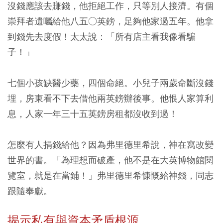
沒錢應該去賺錢，他拒絕工作，只等別人接濟。有個
崇拜者遺囑給他八五○英鎊，足夠他家過五年。他拿
到錢先去度假！太太說：「所有店主看我像看騙
子！」
七個小孩缺醫少藥，四個命絕。小兒子兩歲命斷沒錢
埋，房東看不下去借他兩英鎊辦後事。他恨人家算利
息，人家一年三十五英鎊房租都沒收到過！
怎麼有人捐錢給他？因為弗里德里希說，神在寫改變
世界的書。「為理想而破產，他不是在大英博物館閱
覽室，就是在當鋪！」弗里德里希慷慨給神錢，同志
跟隨奉獻。
揭示私有與資本矛盾根源