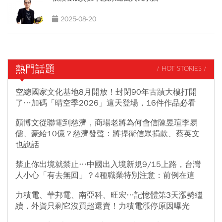
2025-08-20
熱門話題
/ HOT STORIES /
空總國家文化基地8月開放！封閉90年古蹟大樓打開
了…加碼「晴空季2026」這天登場，16件作品必看
顏博文從聯電到慈濟，商場老將為何會信陳昱瑄李易
儒、豪給10億？慈濟發聲：將捍衛信眾捐款、蔡英文
也說話
禁止你出境就禁止…中國出入境新規9/15上路，台灣
人小心「有去無回」？4種職業特別注意：前例在這
力積電、華邦電、南亞科、旺宏…記憶體第3天漲勢繼
續，外資只剩它沒買超還賣！力積電漲停原因曝光