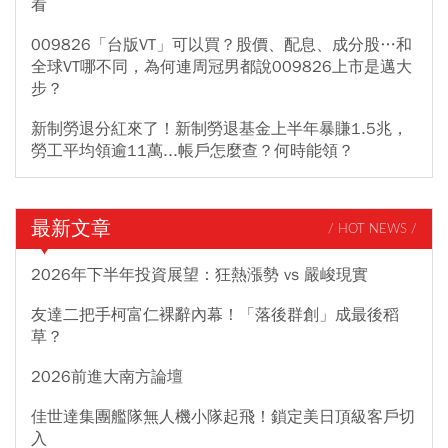
看
009826「台版VT」可以買？股價、配息、成分股…和
全球VT哪不同，為何連周冠男都說009826上市是邁大
步？
新制勞退分紅來了！新制勞退基金上半年暴賺1.5兆，
勞工平均領逾11萬...帳戶怎麼查？何時能領？
最新文章
/ HOT NEWS /
2026年下半年投資展望：狂熱漲勢 vs 嚴峻現實
友達二把手柯富仁裸辭內幕！「落後群創」成最後稻
草？
2026前進大南方論壇
佳世達集團艦隊無人機小隊起飛！鎖定美日頂級客戶切
入