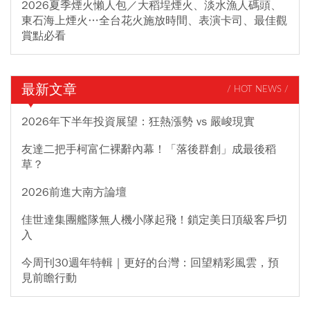
2026夏季煙火懶人包／大稻埕煙火、淡水漁人碼頭、
東石海上煙火…全台花火施放時間、表演卡司、最佳觀
賞點必看
最新文章
/ HOT NEWS /
2026年下半年投資展望：狂熱漲勢 vs 嚴峻現實
友達二把手柯富仁裸辭內幕！「落後群創」成最後稻
草？
2026前進大南方論壇
佳世達集團艦隊無人機小隊起飛！鎖定美日頂級客戶切
入
今周刊30週年特輯｜更好的台灣：回望精彩風雲，預
見前瞻行動