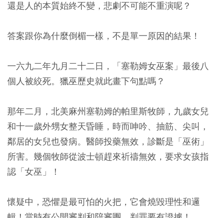
還是人的本質始終不變，悲劇不可能不重演呢？
答案跟你為什麼倒楣一樣，不是單一原因的結果！
一六九二年九月二十二日，「塞勒姆女巫案」最後八
個人被絞死。獵巫歷史就此畫下句點嗎？
那年二月，北美麻州塞勒姆的帕里斯牧師，九歲女兒
和十一歲外甥女整天昏睡，時而呻吟、抽筋、尖叫，
鄰居的女兒也發病。醫師投藥無效，診斷是「巫術」
所害。幾個牧師從波士頓趕來祈禱無效，要求女孩指
認「女巫」！
懷疑中，恐懼是最可怕的火把，它會燒毀理性和邏
輯！當時有公開審判和陪審團，判罪要有證據！