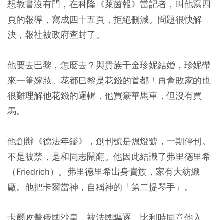
想教書沒有門，在科隆《萊茵報》當記者，叫他寫四
頁的報導，寫成四十五頁，拒絕刪減。問題很快解
決，報社被政府查封了。
他要去巴黎，怎麼去？與貴族千金珍妮結婚，珍妮帶
來一筆嫁妝。花都巴黎是花錢的首都！再會敗家的也
很難理解他花錢的邏輯，他買豪華馬車，但沒有買
馬。
他創辦《德法年鑑》，創刊號是熄燈號，一期停刊。
不是被禁，是和同志鬧翻。他因此結識了弗里德里希
（Friedrich）。弗里德里希出身貴族，家有大紡織
廠。他把卡爾當神，自稱神的「第二提琴手」。
卡爾攻擊俄國沙皇，被法國驅逐。比利時同意他入