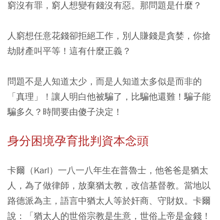
窮沒有罪，窮人想變有錢沒有惡。那問題是什麼？
人窮想任意花錢卻拒絕工作，別人賺錢是貪婪，你搶
劫財產叫平等！這有什麼正義？
問題不是人知道太少，而是人知道太多似是而非的
「真理」！讓人明白他被騙了，比騙他還難！騙子能
騙多久？時間要由傻子決定！
身分困境孕育批判資本念頭
卡爾（Karl）一八一八年生在普魯士，他爸爸是猶太
人，為了做律師，放棄猶太教，改信基督教。當地以
路德派為主，語言中猶太人等於奸商、守財奴。卡爾
說：「猶太人的世俗宗教是生意，世俗上帝是金錢！