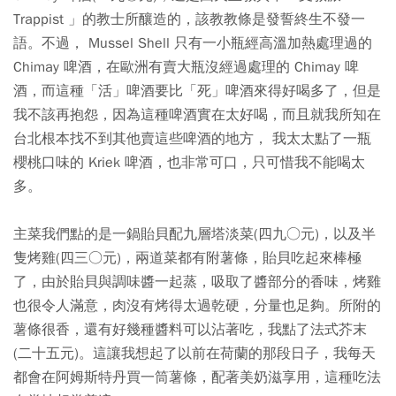
Trappist 」的教士所釀造的，該教教條是發誓終生不發一
語。不過， Mussel Shell 只有一小瓶經高溫加熱處理過的
Chimay 啤酒，在歐洲有賣大瓶沒經過處理的 Chimay 啤
酒，而這種「活」啤酒要比「死」啤酒來得好喝多了，但是
我不該再抱怨，因為這種啤酒實在太好喝，而且就我所知在
台北根本找不到其他賣這些啤酒的地方， 我太太點了一瓶
櫻桃口味的 Kriek 啤酒，也非常可口，只可惜我不能喝太
多。
主菜我們點的是一鍋貽貝配九層塔淡菜(四九○元)，以及半
隻烤雞(四三○元)，兩道菜都有附薯條，貽貝吃起來棒極
了，由於貽貝與調味醬一起蒸，吸取了醬部分的香味，烤雞
也很令人滿意，肉沒有烤得太過乾硬，分量也足夠。所附的
薯條很香，還有好幾種醬料可以沾著吃，我點了法式芥末
(二十五元)。這讓我想起了以前在荷蘭的那段日子，我每天
都會在阿姆斯特丹買一筒薯條，配著美奶滋享用，這種吃法