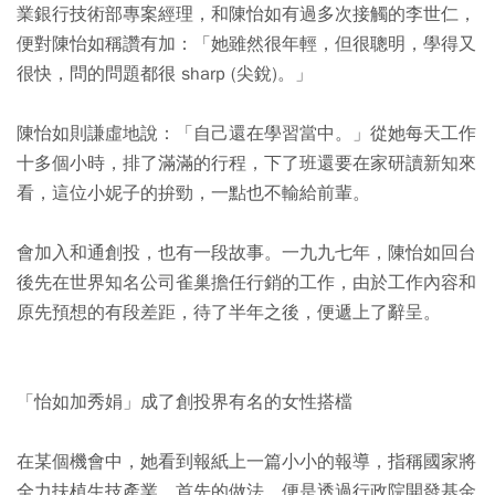
業銀行技術部專案經理，和陳怡如有過多次接觸的李世仁，
便對陳怡如稱讚有加：「她雖然很年輕，但很聰明，學得又
很快，問的問題都很 sharp (尖銳)。」
陳怡如則謙虛地說：「自己還在學習當中。」從她每天工作
十多個小時，排了滿滿的行程，下了班還要在家研讀新知來
看，這位小妮子的拚勁，一點也不輸給前輩。
會加入和通創投，也有一段故事。一九九七年，陳怡如回台
後先在世界知名公司雀巢擔任行銷的工作，由於工作內容和
原先預想的有段差距，待了半年之後，便遞上了辭呈。
「怡如加秀娟」成了創投界有名的女性搭檔
在某個機會中，她看到報紙上一篇小小的報導，指稱國家將
全力扶植生技產業，首先的做法，便是透過行政院開發基金