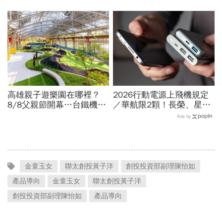
司…大稻埕夏日節煙火施放
動物可以看？要預約嗎？時
時間、蜘蛛人無人機燈光秀
間、門票、最佳遊園路線總
場次
整理
高雄親子遊樂園在哪裡？
2026行動電源上飛機規定
8/8父親節開幕…台鐵機廠
／華航限2顆！長榮、星
變身遊樂園，30項設施要
宇、虎航…行動電源飛機能
Ads by
門票嗎？營業時間、交通一
帶幾個、托運還隨身手提？
文看
金童玉女
聯太創投黃子洋
創投投資部副理陳怡如
產品導向
金童玉女
聯太創投黃子洋
創投投資部副理陳怡如
產品導向