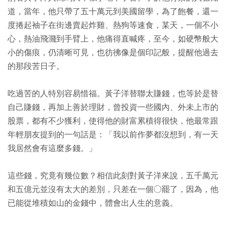
道，當年，他只帶了五十萬元到美國留學，為了飽餐，還一
度捲起袖子在街邊賣起炸雞、熱狗等速食，某天，一個不小
心，熱油飛濺到手臂上，他痛得直喊疼，至今，如硬幣般大
小的傷痕，仍清晰可見，也彷彿像是個印記般，提醒他過去
的那段苦日子。
吃過苦的人特別容易惜福。黃子洋替聯太賺錢，也等於是替
自己賺錢，再加上善於理財，曾投資一些國內、外未上市的
股票，都有不少獲利，使得他的財富累積得很快，他最常跟
年輕朋友提到的一句話是：「我以前作夢都沒想到，有一天
我居然會有這麼多錢。」
這些錢，究竟有幾位數？相信此刻對黃子洋來說，五千萬元
和五億元並沒有太大的差別，只差在一個○罷了，因為，他
已能從堆積如山的金錢中，體會出人生的意義。