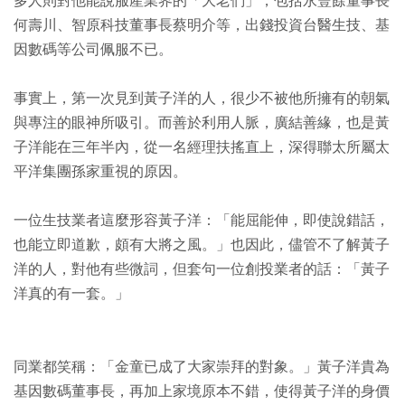
多人則對他能說服產業界的「大老們」，包括永豐餘董事長
何壽川、智原科技董事長蔡明介等，出錢投資台醫生技、基
因數碼等公司佩服不已。
事實上，第一次見到黃子洋的人，很少不被他所擁有的朝氣
與專注的眼神所吸引。而善於利用人脈，廣結善緣，也是黃
子洋能在三年半內，從一名經理扶搖直上，深得聯太所屬太
平洋集團孫家重視的原因。
一位生技業者這麼形容黃子洋：「能屈能伸，即使說錯話，
也能立即道歉，頗有大將之風。」也因此，儘管不了解黃子
洋的人，對他有些微詞，但套句一位創投業者的話：「黃子
洋真的有一套。」
同業都笑稱：「金童已成了大家崇拜的對象。」黃子洋貴為
基因數碼董事長，再加上家境原本不錯，使得黃子洋的身價