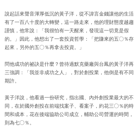
說起話來聲音渾厚低沉的黃子洋，從不諱言金錢讓他的生活
有了一百八十度的大轉變，這一路走來，他的理財態度越趨
謹慎，他常說：「我很怕有一天醒來，發現這一切竟是假
的。」因此，他想出了一套投資哲學：「把賺來的五○％存
起來，另外的五○％再拿去投資。」
問他成功的祕訣是什麼？曾待過默克藥廠與台鳳的黃子洋再
三強調：「我並非成功之人」，對於創投業，他倒是有不同
期許。
黃子洋說，他看過一份研究，指出國、內外創投業最大的不
同，在於國外創投在前端找案子、看案子，約花三○％的時
間和成本，花在後端協助公司成立，輔助公司營運的時間，
則為七○％。