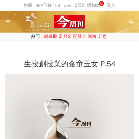
0
熱門：
鋼鐵股
富邦金
開發金
鴻海
升息
生投創投業的金童玉女 P.54