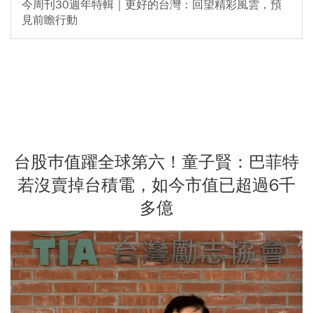
今周刊30週年特輯｜更好的台灣：回望精彩風雲，預
見前瞻行動
台股巿值躍全球第六！童子賢：巴菲特
若沒賣掉台積電，如今市值已超過6千
多億