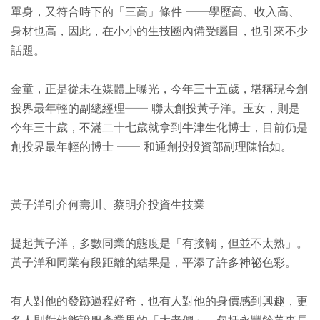
單身，又符合時下的「三高」條件 ──學歷高、收入高、
身材也高，因此，在小小的生技圈內備受矚目，也引來不少
話題。
金童，正是從未在媒體上曝光，今年三十五歲，堪稱現今創
投界最年輕的副總經理── 聯太創投黃子洋。玉女，則是
今年三十歲，不滿二十七歲就拿到牛津生化博士，目前仍是
創投界最年輕的博士 ── 和通創投投資部副理陳怡如。
黃子洋引介何壽川、蔡明介投資生技業
提起黃子洋，多數同業的態度是「有接觸，但並不太熟」。
黃子洋和同業有段距離的結果是，平添了許多神祕色彩。
有人對他的發跡過程好奇，也有人對他的身價感到興趣，更