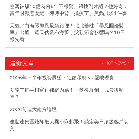
慈濟被騙10億為何5年不報警、錢找到才認？他好奇：
當年財報怎麼編…陳時中背「擋疫苗」黑鍋只求1件事
天氣／白海豚颱風最新路徑！北北基桃「暴風圈侵襲
率」出爐，這天估發布海警，父親節會影響嗎？10日
報先看
最新文章
/ HOT NEWS /
2026年下半年投資展望：狂熱漲勢 vs 嚴峻現實
友達二把手柯富仁裸辭內幕！「落後群創」成最後稻
草？
2026前進大南方論壇
佳世達集團艦隊無人機小隊起飛！鎖定美日頂級客戶切
入