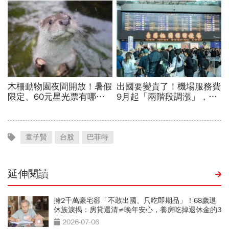
童子賢
台股
巴菲特
延伸閱讀
擁2千萬豪宅卻「不敢出國、只吃即期品」！68歲退
休族淚揭：房貸還清≠晚年安心，養房吃掉退休金的3
大誤算
2026-07-06