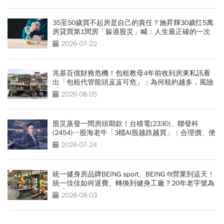
35至50歲買不起房是自己的責任？施昇輝30歲扛5萬
房貸買第1間房「躲過股災」喊：人生最正確的一次
決定
2026-07-22
兆基百億財務危機！包租教母4年前收到房東私訊看
出「包租代管龍頭岌岌可危」：為何租約越多，風險
越高？
2026-08-05
股災蒸發一間房頭期款！台積電(2330)、聯發科
(2454)…股海老牛「3檔AI股越跌越買」：合理價、便
宜價曝光
2026-07-24
統一健身房品牌BEING sport、BEING fit營業到這天！
統一佳佳如何退費、轉換到健身工廠？20年老字號為
何退出
2026-08-03