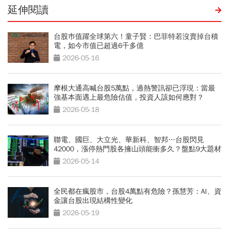
延伸閱讀
台股巿值躍全球第六！童子賢：巴菲特若沒賣掉台積
電，如今市值已超過6千多億
2026-05-16
摩根大通高喊台股5萬點，過熱警訊卻已浮現：當最
強基本面遇上最危險估值，投資人該如何應對？
2026-05-18
聯電、國巨、大立光、華新科、智邦…台股閃見
42000，漲停熱門股各擁山頭能衝多久？盤點9大題材
有多厚
2026-05-14
全民都在瘋股市，台股4萬點有危險？孫慧芳：AI、資
金讓台股出現結構性變化
2026-05-19