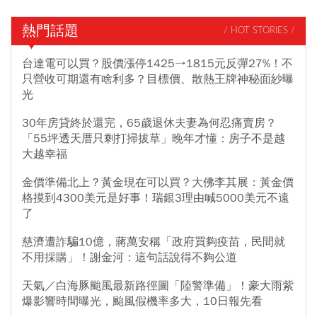
熱門話題
/ HOT STORIES /
台達電可以買？股價漲停1425→1815元反彈27%！不
只營收可期還有啥利多？目標價、散熱王牌神秘面紗曝
光
30年房貸終於還完，65歲退休夫妻為何忍痛賣房？
「55坪透天厝只剩打掃拔草」晚年才懂：房子不是越
大越幸福
金價準備北上？黃金現在可以買？大佛李其展：黃金價
格摸到4300美元是好事！瑞銀3理由喊5000美元不遠
了
慈濟遭詐騙10億，蔣萬安稱「政府買夠疫苗，民間就
不用採購」！謝金河：這句話說得不夠公道
天氣／白海豚颱風最新路徑圖「陸警準備」！豪大雨紫
爆影響時間曝光，颱風假機率多大，10日報先看