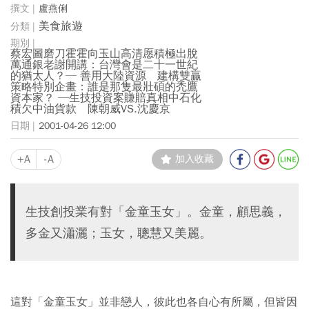
盧燕俐
美食旅遊
蔡宏圖磨刀霍霍向玉山高清愿積極出脫
萬通銀老謝開講：台灣會是二十一世紀
的猶太人？─ 善用大陸資源 建構雙贏
策略特別企畫：誰是那隻最壯碩的禿鷹
資本家？ ─生技投資案賺賠真相中石化
積欠中油貨款 陳朝威VS.沈慶京
2001-04-26 12:00
+A
-A
加入收藏
生技創投業有對「金童玉女」。金童，顧思義，
多金又瀟灑；玉女，聰慧又美麗。
這對「金童玉女」並非戀人，彼此也各自心有所屬，但皆因