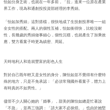
怡如分身乏術，也就在一年多前，「拉」進來一位原在產業
界工作，現為和通創投投資部經理的李秀娟。
「怡如加秀娟」這對搭檔，很快地成了生技創投界唯一一組
全女性的搭配。兩人的個性互補，怡如衝得快，比較沒耐
性，長幾歲的秀娟做事細心，個性沉穩，也就產生了加乘效
應，雙方看案子時更為縝密、周延。
天時地利人和造就豐富的彩色人生
對於自己既年輕又是女性的身分，陳怡如並不覺得有什麼特
殊的地方，只是不免承認：「必須常飛國外看案子，體力上
有時真的不如男性。」
儘管不少人關心她的「婚事」，甜美的陳怡如總是忙著說
「不急」，並再三強調：「請大家不必操煩。」也由於她堅