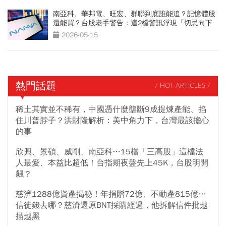
南亞科、華邦電、旺宏、群聯到底誰能追？記憶體股
還能買？台股老手警告：這2檔警訊浮現「切忌向下
攤平」
2026-05-15
熱門話題
/ HOT ARTICLES /
稀土其實並不稀有，中國憑什麼壟斷9成提煉產能、掐
住川普脖子？洪財隆解析：美中角力下，台灣最該擔心
的事
欣興、景碩、威剛、南亞科…15檔「三高股」這檔法
人最愛、本益比超低！台指期夜盤先上45K，台股明開
飆？
慈濟1288億資產揭秘！年捐贈72億、不動產815億…
信徒錢去哪？慈濟還原BNT採購經過，他拆解信件批越
描越黑