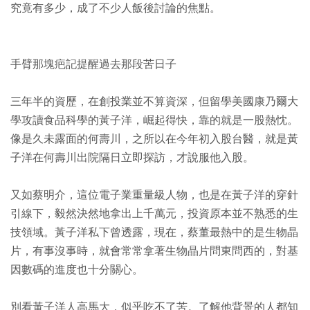
究竟有多少，成了不少人飯後討論的焦點。
手臂那塊疤記提醒過去那段苦日子
三年半的資歷，在創投業並不算資深，但留學美國康乃爾大
學攻讀食品科學的黃子洋，崛起得快，靠的就是一股熱忱。
像是久未露面的何壽川，之所以在今年初入股台醫，就是黃
子洋在何壽川出院隔日立即探訪，才說服他入股。
又如蔡明介，這位電子業重量級人物，也是在黃子洋的穿針
引線下，毅然決然地拿出上千萬元，投資原本並不熟悉的生
技領域。黃子洋私下曾透露，現在，蔡董最熱中的是生物晶
片，有事沒事時，就會常常拿著生物晶片問東問西的，對基
因數碼的進度也十分關心。
別看黃子洋人高馬大，似乎吃不了苦。了解他背景的人都知